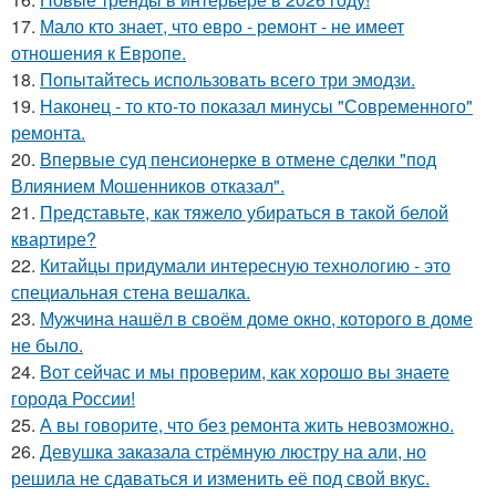
17.
Мало кто знает, что евро - ремонт - не имеет
отношения к Европе.
18.
Попытайтесь использовать всего три эмодзи.
19.
Наконец - то кто-то показал минусы "Современного"
ремонта.
20.
Впервые суд пенсионерке в отмене сделки "под
Влиянием Мошенников отказал".
21.
Представьте, как тяжело убираться в такой белой
квартире?
22.
Китайцы придумали интересную технологию - это
специальная стена вешалка.
23.
Мужчина нашёл в своём доме окно, которого в доме
не было.
24.
Вот сейчас и мы проверим, как хорошо вы знаете
города России!
25.
А вы говорите, что без ремонта жить невозможно.
26.
Девушка заказала стрёмную люстру на али, но
решила не сдаваться и изменить её под свой вкус.