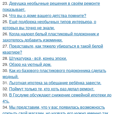
23.
Девушка необычные решения в своём ремонте
показывает.
24.
Что вы о доме вашего детства помните?
25.
Ещё подборка необычных типов интерьера, о
которых вы точно не знали.
26.
Когда надоел белый пластиковый подоконник и
захотелось добавить изюминки.
27.
Представьте, как тяжело убираться в такой белой
квартире?
28.
Штукатурка - всё, конец эпохи.
29.
Обзор на уютный дом.
30.
Как из базового пластикового подоконника сделать
модный.
31.
Льготная ипотека за обещание ребёнка завести.
32.
Поймут только те, кто хоть раз делал ремонт.
33.
В Госдуме обсуждают снижение семейной ипотеки до
4%.
34.
Мы представим, что у вас появилась возможность
открыть свой магазин, но назвать его нужно именно так.