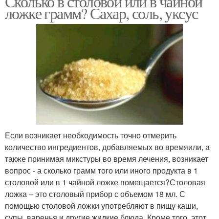
Сколько в столовой или в чайной
ложке грамм? Сахар, соль, уксус
Муки в десертной
Ложка в граммах
ложке
Миллилитры в чайной
или
Если возникает необходимость точно отмерить
количество ингредиентов, добавляемых во времяили, а
также принимая микстуры во время лечения, возникает
вопрос - а сколько грамм того или иного продукта в 1
столовой или в 1 чайной ложке помещается?Столовая
ложка – это столовый прибор с объемом 18 мл. С
помощью столовой ложки употребляют в пищу каши,
супы, варенья и другие жидкие блюда. Кроме того, этот