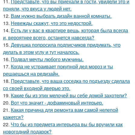
11.
Представьте, что вы приехали в гости, увидели это и
поняли, что вкуса у людей нет.
12.
Вам нужно выбрать дизайн ванной комнаты.
13.
Невежды скажут, что это недострой.
14.
Есть ли у вас в квартире вещь, которая была всегда
и, вероятнее всего, останется навсегда?
15.
Девушка попросила подписчиков придумать, что
делать в этом углу и тут началось.
16.
Подвал мечты любого мужчины.
17.
Когда не устраивает покупной дед мороз и ты
решаешься на редизайн.
18.
Представьте, что ваша соседка по подъезду сделала
со своей входной дверью это.
19.
Какие бы из этих мелочей вы себе домой захотели?
20.
Вот что значит - дофаминовый интерьер.
21.
Какая причина для ремонта вам самой нелепой
кажется?
22.
Что бы из предмета интерьера вы бы вручили как
новогодний подарок?