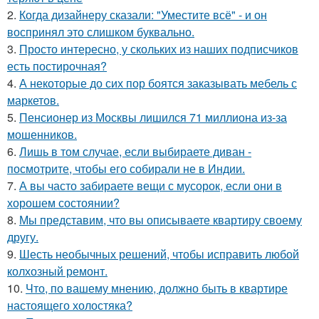
2.
Когда дизайнеру сказали: "Уместите всё" - и он
воспринял это слишком буквально.
3.
Просто интересно, у скольких из наших подписчиков
есть постирочная?
4.
А некоторые до сих пор боятся заказывать мебель с
маркетов.
5.
Пенсионер из Москвы лишился 71 миллиона из-за
мошенников.
6.
Лишь в том случае, если выбираете диван -
посмотрите, чтобы его собирали не в Индии.
7.
А вы часто забираете вещи с мусорок, если они в
хорошем состоянии?
8.
Мы представим, что вы описываете квартиру своему
другу.
9.
Шесть необычных решений, чтобы исправить любой
колхозный ремонт.
10.
Что, по вашему мнению, должно быть в квартире
настоящего холостяка?