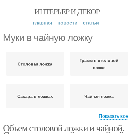
ИНТЕРЬЕР И ДЕКОР
главная
новости
статьи
Муки в чайную ложку
Грамм в столовой
Столовая ложка
ложке
Сахара в ложках
Чайная ложка
Показать все
Объем столовой ложки и чайной.
Соли в столовой ложке
Муки в столовой ложке