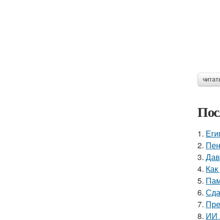
читат
Пос
1.
Еги
2.
Пен
3.
Дав
4.
Как
5.
Пам
6.
Сда
7.
Пре
8.
ИИ 