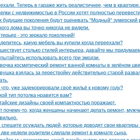
ехали. Теперь в гараже жить реалистичнее, чем в квартире.
елки с недвижимостью в России хотят полностью перевести
к будущие поколения будут оценивать "Модный" зумерский 
кого дома вы точно никогда не видели.
терьер - это зеркало поколений!
делитесь, какую мебель вы купили когда переехали?
ществует столько стилей интерьера, давайте мы придумае
пытайтесь использовать всего три эмодзи.
вочка косметический ремонт ванной комнаты в зелёном цве
вушка взялась за перестройку действительно старой развал
ать.
 что, уже задекорировали своё жильё к новому году?
кой тип потолка нравится вам?
тайские дизайны своей компактностью поражают.
т почему-то, когда женщины начинают делать ремонт, мужчи
вильно.
 спешите осуждать людей, которые доводят свои квартиры д
 две недели родители сделали ремонт в комнате сына.
вайте мы посмотрим, какой дизайн интерьера делают в кана