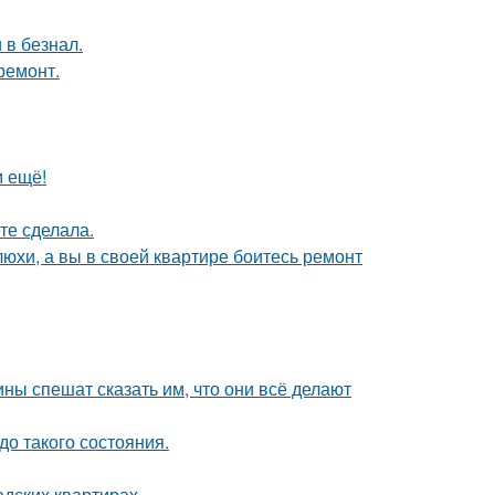
 в безнал.
ремонт.
м ещё!
те сделала.
юхи, а вы в своей квартире боитесь ремонт
ны спешат сказать им, что они всё делают
о такого состояния.
дских квартирах.