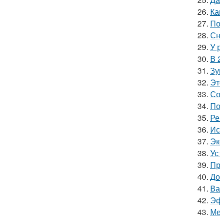
26.
Ка
27.
По
28.
Сн
29.
У 
30.
В 
31.
Зу
32.
Эт
33.
Со
34.
По
35.
Ре
36.
Ис
37.
Эк
38.
Ус
39.
Пр
40.
До
41.
Ва
42.
Эф
43.
Ме