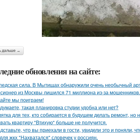
ь дальше →
ледние обновления на сайте:
педская сила. В Мытищах обнаружили очень необычный арт 
сионер из Москвы лишился 71 миллиона из-за мошенников
айте мы поиграем!
 думаете, такая планировка студии удобна или нет?
ятка для тех, кто собирается в будущем делать ремонт, но 
вать квартиру "Втихую" больше не получится.
дставьте, что вы приехали в гости, увидели это и поняли, чт
для жкх "Нахватался" словечек у россиян.