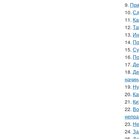
9.
При
10.
Сд
11.
Ка
12.
Та
13.
Ин
14.
По
15.
Су
16.
По
17.
Де
18.
Де
начин
19.
Ну
20.
Ка
21.
Ки
22.
Во
непра
23.
Не
24.
За
25.
Да