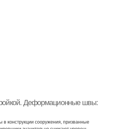
ройкой. Деформационные швы:
 в конструкции сооружения, призванные
ктировщики значительно снижают уровень