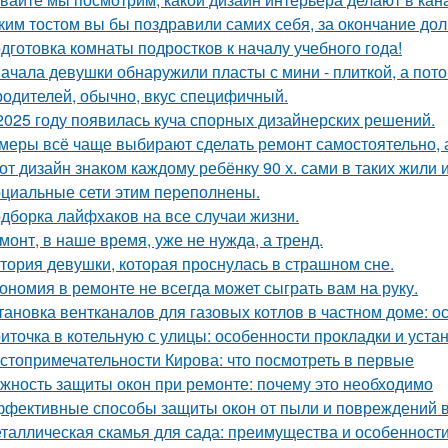
ким тостом вы бы поздравили самих себя, за окончание до
дготовка комнаты подростков к началу учебного года!
ачала девушки обнаружили пласты с мини - плиткой, а потом
родителей, обычно, вкус специфичный.
2025 году появилась куча спорных дизайнерских решений.
меры всё чаще выбирают сделать ремонт самостоятельно, а
от дизайн знаком каждому ребёнку 90 х. сами в таких жили 
циальные сети этим переполнены.
дборка лайфхаков на все случаи жизни.
монт, в наше время, уже не нужда, а тренд.
тория девушки, которая проснулась в страшном сне.
ономия в ремонте не всегда может сыграть вам на руку.
тановка вентканалов для газовых котлов в частном доме: 
иточка в котельную с улицы: особенности прокладки и уста
стопримечательности Кирова: что посмотреть в первые
жность защиты окон при ремонте: почему это необходимо
фективные способы защиты окон от пыли и повреждений 
таллическая скамья для сада: преимущества и особенност