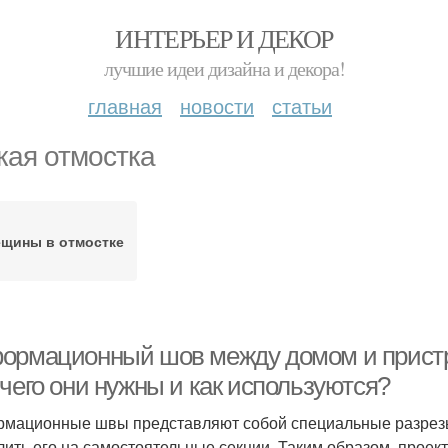
ИНТЕРЬЕР И ДЕКОР
лучшие идеи дизайна и декора!
главная
новости
статьи
кая отмостка
ещины в отмостке
ормационный шов между домом и прист
чего они нужны и как используются?
мационные швы представляют собой специальные разрезы
лить его на самостоятельные секции. Таким образом, прое