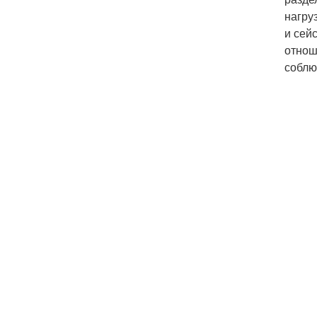
нагру
и сей
отнош
соблю