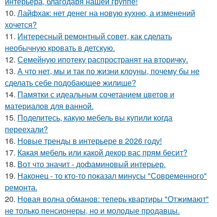
интерьера, благодаря нашей группе!
10.
Лайфхак: нет денег на новую кухню, а изменений
хочется?
11.
Интересный ремонтный совет, как сделать
необычную кровать в детскую.
12.
Семейную ипотеку распространят на вторичку.
13.
А что нет, мы и так по жизни клоуны, почему бы не
сделать себе подобающее жилище?
14.
Памятки с идеальным сочетанием цветов и
материалов для ванной.
15.
Поделитесь, какую мебель вы купили когда
переехали?
16.
Новые тренды в интерьере в 2026 году!
17.
Какая мебель или какой декор вас прям бесит?
18.
Вот что значит - дофаминовый интерьер.
19.
Наконец - то кто-то показал минусы "Современного"
ремонта.
20.
Новая волна обманов: теперь квартиры "Отжимают"
не только пенсионеры, но и молодые продавцы.