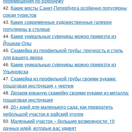
перемещения по Воронежу
42.
Какие мосты Санкт-Петербурга особенно популярны
среди туристов
43.
Какие современные художественные галереи
популярны в столице
44.
Какие уникальные сувениры можно привезти из
Йошкар-Олы
45.
Скамейка из профильной трубы: прочность и стиль
для вашего двора
46.
Какие уникальные сувениры можно привезти из
Ульяновска
47.
Скамейка из профильной трубы своими руками:
пошаговая инструкция + чертеж
48.
Делаем кованую скамейку своими руками из металла:
пошаговая инструкция
49.
20+ идей для маленького сада: как превратить
небольшой участок в райский уголок
50.
Маленький участок – большие возможности: 10
дачных идей, которые вас удивят