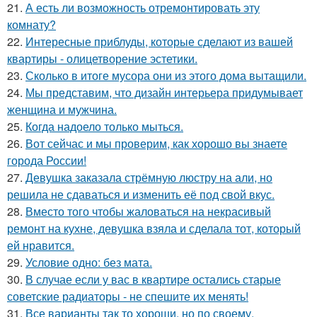
21.
А есть ли возможность отремонтировать эту
комнату?
22.
Интересные приблуды, которые сделают из вашей
квартиры - олицетворение эстетики.
23.
Сколько в итоге мусора они из этого дома вытащили.
24.
Мы представим, что дизайн интерьера придумывает
женщина и мужчина.
25.
Когда надоело только мыться.
26.
Вот сейчас и мы проверим, как хорошо вы знаете
города России!
27.
Девушка заказала стрёмную люстру на али, но
решила не сдаваться и изменить её под свой вкус.
28.
Вместо того чтобы жаловаться на некрасивый
ремонт на кухне, девушка взяла и сделала тот, который
ей нравится.
29.
Условие одно: без мата.
30.
В случае если у вас в квартире остались старые
советские радиаторы - не спешите их менять!
31.
Все варианты так то хороши, но по своему.