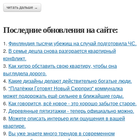
читать дальше →
Последние обновления на сайте:
1.
Финляндия тысячи убежищ на случай подготовила ЧС.
2.
В семье децла снова разгорается квартирный
конфликт.
3.
Как хитро обставить свою квартиру, чтобы она
выглядела дорого.
4.
Какие дизайны делают действительно богатые люди.
5.
"Платёжки Готовят Новый Сюрприз" коммуналка
может подорожать ещё сильнее в ближайшие годы.
6.
Как говорится, всё новое - это хорошо забытое старое.
7.
Деревянные пятиэтажки - теперь официально можно.
8.
Можете описать интерьер или ощущения в вашей
квартире.
9.
Вы уже знаете много трендов в современном