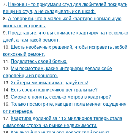
7.
Наконец - то придумали стул для любителей покидать
вещи на стул, а не складывать их в шкаф.
8.
А говорили, что в маленькой квартире нормальную
жизнь не устроишь.
9.
Представьте, что вы снимаете квартирку на несколько
дней, а там такой ремонт.
10.
Шесть необычных решений, чтобы исправить любой
колхозный ремонт.
11.
Поделитесь своей болью.
12.
Мы посмотрим, какие интерьеры делали себе
европейцы из прошлого.
13.
Хейтеры минимализма, радуйтесь!
14.
Есть среди подписчиков центральные?
15.
Сможете понять, сколько метров в квартире?
16.
Только посмотрите, как цвет пола меняет ощущения
от интерьера.
17.
Квартира долиной за 112 миллионов теперь стала
символом страха на рынке недвижимости.
18.
Как дизайнер интерьера делает свой ремонт.