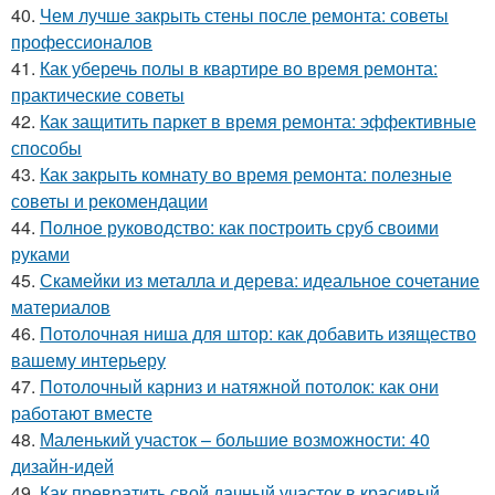
40.
Чем лучше закрыть стены после ремонта: советы
профессионалов
41.
Как уберечь полы в квартире во время ремонта:
практические советы
42.
Как защитить паркет в время ремонта: эффективные
способы
43.
Как закрыть комнату во время ремонта: полезные
советы и рекомендации
44.
Полное руководство: как построить сруб своими
руками
45.
Скамейки из металла и дерева: идеальное сочетание
материалов
46.
Потолочная ниша для штор: как добавить изящество
вашему интерьеру
47.
Потолочный карниз и натяжной потолок: как они
работают вместе
48.
Маленький участок – большие возможности: 40
дизайн-идей
49.
Как превратить свой дачный участок в красивый