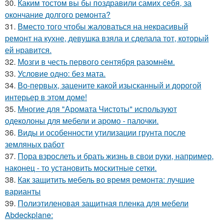
30.
Каким тостом вы бы поздравили самих себя, за
окончание долгого ремонта?
31.
Вместо того чтобы жаловаться на некрасивый
ремонт на кухне, девушка взяла и сделала тот, который
ей нравится.
32.
Мозги в честь первого сентября разомнём.
33.
Условие одно: без мата.
34.
Во-первых, зацените какой изысканный и дорогой
интерьер в этом доме!
35.
Многие для "Аромата Чистоты" используют
одеколоны для мебели и аромо - палочки.
36.
Виды и особенности утилизации грунта после
земляных работ
37.
Пора взрослеть и брать жизнь в свои руки, например,
наконец - то установить москитные сетки.
38.
Как защитить мебель во время ремонта: лучшие
варианты
39.
Полиэтиленовая защитная пленка для мебели
Abdeckplane: