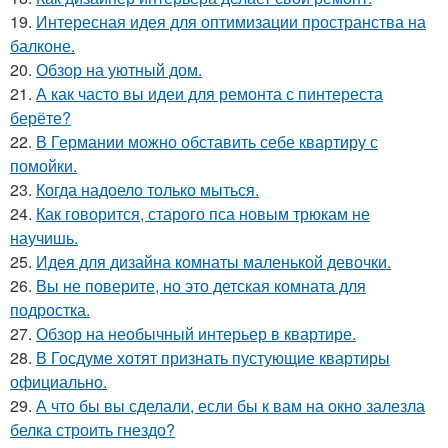
19.
Интересная идея для оптимизации пространства на
балконе.
20.
Обзор на уютный дом.
21.
А как часто вы идеи для ремонта с пинтереста
берёте?
22.
В Германии можно обставить себе квартиру с
помойки.
23.
Когда надоело только мыться.
24.
Как говорится, старого пса новым трюкам не
научишь.
25.
Идея для дизайна комнаты маленькой девочки.
26.
Вы не поверите, но это детская комната для
подростка.
27.
Обзор на необычный интерьер в квартире.
28.
В Госдуме хотят признать пустующие квартиры
официально.
29.
А что бы вы сделали, если бы к вам на окно залезла
белка строить гнездо?