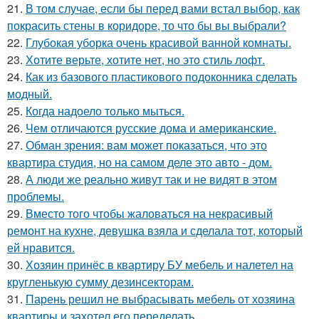
21.
В том случае, если бы перед вами встал выбор, как
покрасить стены в коридоре, то что бы вы выбрали?
22.
Глубокая уборка очень красивой ванной комнаты.
23.
Хотите верьте, хотите нет, но это стиль лофт.
24.
Как из базового пластикового подоконника сделать
модный.
25.
Когда надоело только мыться.
26.
Чем отличаются русские дома и американские.
27.
Обман зрения: вам может показаться, что это
квартира студия, но на самом деле это авто - дом.
28.
А люди же реально живут так и не видят в этом
проблемы.
29.
Вместо того чтобы жаловаться на некрасивый
ремонт на кухне, девушка взяла и сделала тот, который
ей нравится.
30.
Хозяин принёс в квартиру БУ мебель и налетел на
кругленькую сумму дезинсекторам.
31.
Парень решил не выбрасывать мебель от хозяина
квартиры и захотел его переделать.