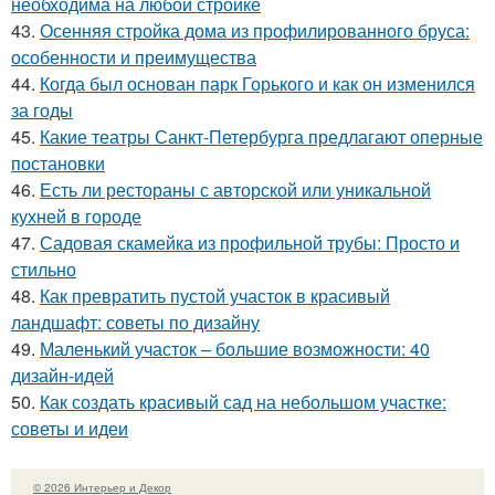
необходима на любой стройке
43.
Осенняя стройка дома из профилированного бруса:
особенности и преимущества
44.
Когда был основан парк Горького и как он изменился
за годы
45.
Какие театры Санкт-Петербурга предлагают оперные
постановки
46.
Есть ли рестораны с авторской или уникальной
кухней в городе
47.
Садовая скамейка из профильной трубы: Просто и
стильно
48.
Как превратить пустой участок в красивый
ландшафт: советы по дизайну
49.
Маленький участок – большие возможности: 40
дизайн-идей
50.
Как создать красивый сад на небольшом участке:
советы и идеи
© 2026 Интерьер и Декор