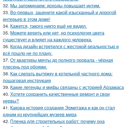
32.
Мы запоминаем: доходы повышает интим.
33.
Во-первых, зацените какой изысканный и дорогой
интерьер в этом доме!
34.
Кажется, такого никто ещё не видел.
35.
Можете верить или нет, но психология цвета
существует и влияет на каждого человека.
36.
Когда дизайн встретился с жестокой реальностью и
всё пошло не по плану.
37.
От квартиры мечты до полного провала - чёрная
плесень под обоями.
38.
Как сделать вытяжку в котельной частного дома:
пошаговая инструкция
39.
Какие легенды и мифы связаны с историей Арзамаса
40.
Хотите сохранить качественные ремонт и свои
нервы?
41.
Какова история создания Эрмитажа и как он стал
одним из крупнейших музеев мира
42.
Пленка для строительных работ: почему она