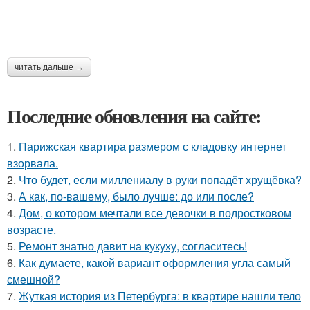
читать дальше →
Последние обновления на сайте:
1.
Парижская квартира размером с кладовку интернет
взорвала.
2.
Что будет, если миллениалу в руки попадёт хрущёвка?
3.
А как, по-вашему, было лучше: до или после?
4.
Дом, о котором мечтали все девочки в подростковом
возрасте.
5.
Ремонт знатно давит на кукуху, согласитесь!
6.
Как думаете, какой вариант оформления угла самый
смешной?
7.
Жуткая история из Петербурга: в квартире нашли тело