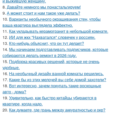
и выжившую женщину.
8.
Давайте немного мы понастальгируем!
9.
А может стоит и нам такое уже делать?
10.
Варианты необычного окрашивания стен, чтобы
ваша квартира выглядела эффектно.
11.
Как укладывать керамогранит в небольшой комнате.
12.
ИИ для жкх "Нахватался" словечек у россиян.
13.
Кто-нибудь объяснит, что он тут делает?
14.
Мы начинаем подготавливать подписчиков, которые
собираются делать ремонт в 2026 году.
15.
Подборка красивых решений, которые не очень
удобные.
16.
На необычный дизайн ванной комнаты решились.
17.
Какие бы из этих мелочей вы себе домой захотели?
18.
Вот интересно, зачем покупать такие роскошные
авто - дома?
19.
Удивительно, как быстро китайцы убираются в
квартире, когда надо.
20.
Как думаете, где грань между аккуратностью и окр?