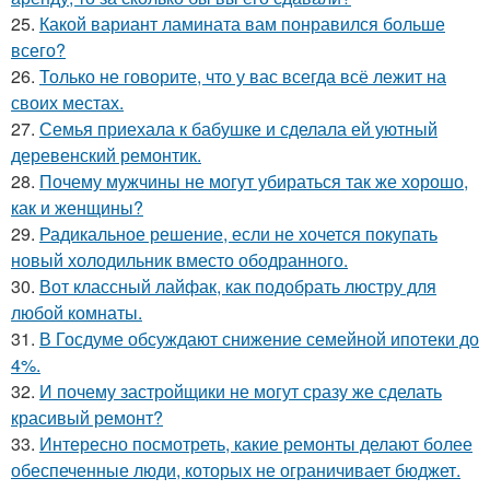
25.
Какой вариант ламината вам понравился больше
всего?
26.
Только не говорите, что у вас всегда всё лежит на
своих местах.
27.
Семья приехала к бабушке и сделала ей уютный
деревенский ремонтик.
28.
Почему мужчины не могут убираться так же хорошо,
как и женщины?
29.
Радикальное решение, если не хочется покупать
новый холодильник вместо ободранного.
30.
Вот классный лайфак, как подобрать люстру для
любой комнаты.
31.
В Госдуме обсуждают снижение семейной ипотеки до
4%.
32.
И почему застройщики не могут сразу же сделать
красивый ремонт?
33.
Интересно посмотреть, какие ремонты делают более
обеспеченные люди, которых не ограничивает бюджет.