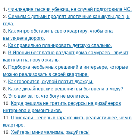
1.
Финляндия тысячи убежищ на случай подготовила ЧС.
2.
Семьям с детьми продлят ипотечные каникулы до 1, 5
года.
3.
Как хитро обставить свою квартиру, чтобы она
выглядела дорого.
4.
Как правильно планировать детскую спальню.
5.
В Японии бесплатно раздают дома самураев - звучит
как план на новую жизнь.
6.
Подборка необычных решений в интерьере, которые
можно реализовать в своей квартире.
7.
Как говорится, скупой платит дважды.
8.
Какие дизайнерские решения вы бы ввели в моду?
9.
Это вам за то, что богу не молитесь.
10.
Когда решила не тратить ресурсы на дизайнеров
интерьера и ремонтников.
11.
Приехали. Теперь в гараже жить реалистичнее, чем в
квартире.
12.
Хейтеры минимализма, радуйтесь!