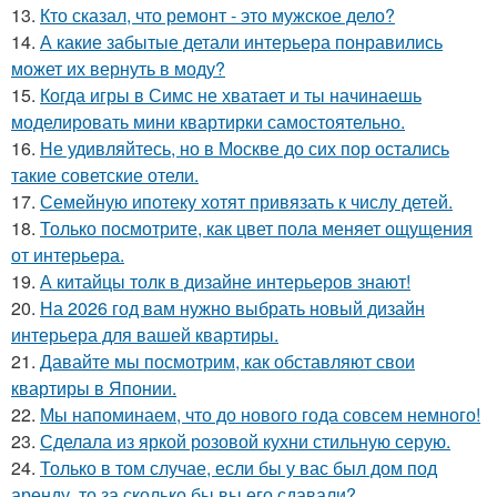
13.
Кто сказал, что ремонт - это мужское дело?
14.
А какие забытые детали интерьера понравились
может их вернуть в моду?
15.
Когда игры в Симс не хватает и ты начинаешь
моделировать мини квартирки самостоятельно.
16.
Не удивляйтесь, но в Москве до сих пор остались
такие советские отели.
17.
Семейную ипотеку хотят привязать к числу детей.
18.
Только посмотрите, как цвет пола меняет ощущения
от интерьера.
19.
А китайцы толк в дизайне интерьеров знают!
20.
На 2026 год вам нужно выбрать новый дизайн
интерьера для вашей квартиры.
21.
Давайте мы посмотрим, как обставляют свои
квартиры в Японии.
22.
Мы напоминаем, что до нового года совсем немного!
23.
Сделала из яркой розовой кухни стильную серую.
24.
Только в том случае, если бы у вас был дом под
аренду, то за сколько бы вы его сдавали?