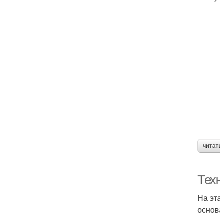
читат
Тех
На эт
основ