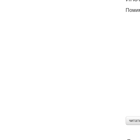
Помим
читат