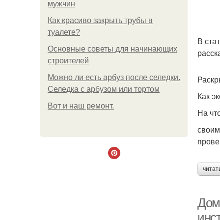
мужчин
Как красиво закрыть трубы в
туалете?
В ста
Основные советы для начинающих
расск
строителей
Можно ли есть арбуз после селедки.
Раскр
Селедка с арбузом или тортом
Как э
Boт и наш ремoнт.
На чт
своим
прове
читат
Дом
инс