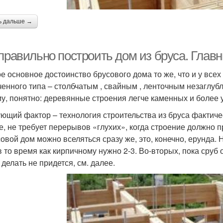
ь дальше →
 правильно построить дом из бруса. Гла
е основное достоинство брусового дома то же, что и у все
ченного типа – столбчатым , свайным , ленточным незаглуб
у, понятно: деревянные строения легче каменных и более у
ющий фактор – технология строительства из бруса фактиче
е, не требует перерывов «глухих», когда строение должно пр
совой дом можно вселяться сразу же, это, конечно, ерунда. 
в то время как кирпичному нужно 2-3. Во-вторых, пока сруб 
 делать не придется, см. далее.