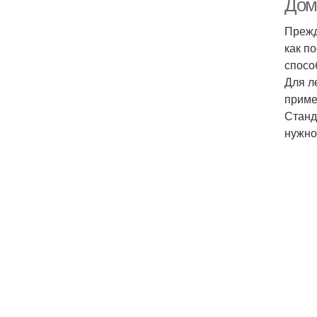
Дом
Прежд
как п
спосо
Для л
приме
Станд
нужно