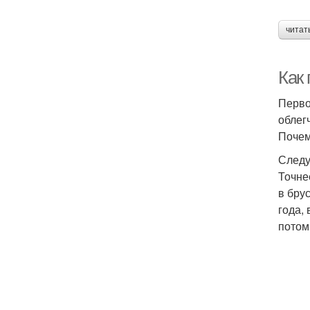
читат
Как
Перво
облег
Почем
Следу
Точне
в бру
года, 
потом