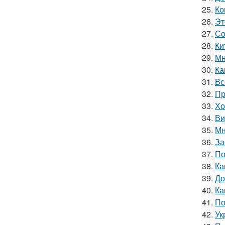
25.
Ко
26.
Эт
27.
Со
28.
Ки
29.
Мн
30.
Ка
31.
Вс
32.
Пр
33.
Хо
34.
Ви
35.
Мн
36.
За
37.
По
38.
Ка
39.
До
40.
Ка
41.
По
42.
Ук