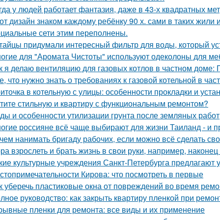
гда у людей работает фантазия, даже в 43-х квадратных ме
от дизайн знаком каждому ребёнку 90 х. сами в таких жили 
циальные сети этим переполнены.
тайцы придумали интересный фильтр для воды, который ус
огие для "Аромата Чистоты" используют одеколоны для меб
к я делаю вентиляцию для газовых котлов в частном доме:
е, что нужно знать о требованиях к газовой котельной в час
иточка в котельную с улицы: особенности прокладки и уста
тите стильную и квартиру с функциональным ремонтом?
ды и особенности утилизации грунта после земляных работ
огие россияне всё чаще выбирают для жизни Таиланд - и п
чем нанимать бригаду рабочих, если можно всё сделать св
ра взрослеть и брать жизнь в свои руки, например, наконец 
кие культурные учреждения Санкт-Петербурга предлагают 
стопримечательности Кирова: что посмотреть в первые
к уберечь пластиковые окна от повреждений во время ремо
лное руководство: как закрыть квартиру пленкой при ремон
рывные пленки для ремонта: все виды и их применение