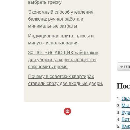
выбрать треску
Экономный способ утепления
балкона: ручная работа и
минимальные затраты
Индукционная плита: плюсы и
минусы использования
30 ПОТРЯСАЮЩИХ лайфхаков
для уборки: ускорить процесс и
сэкономить время
читат
Почему в советских квартирах
Пос
ставили сразу две входные двери.
1.
Ока
2.
Мы 
3.
Кур
4.
Вот
5.
Каж