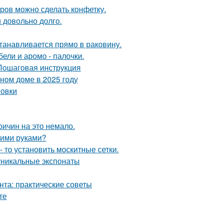
тров можно сделать конфетку.
и довольно долго.
танавливается прямо в раковину.
ели и аромо - палочки.
 Пошаговая инструкция
тном доме в 2025 году
новки
ричин на это немало.
оими руками?
- то установить москитные сетки.
уникальные экспонаты
нта: практические советы
те