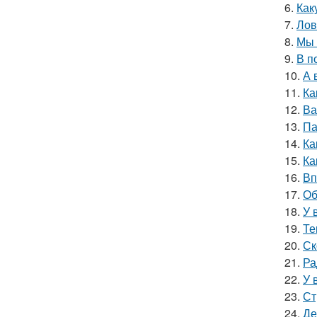
6.
Как
7.
Лов
8.
Мы 
9.
В п
10.
А 
11.
Ка
12.
Ва
13.
Па
14.
Ка
15.
Ка
16.
Вп
17.
Об
18.
У 
19.
Те
20.
Ск
21.
Ра
22.
У 
23.
Ст
24.
Де