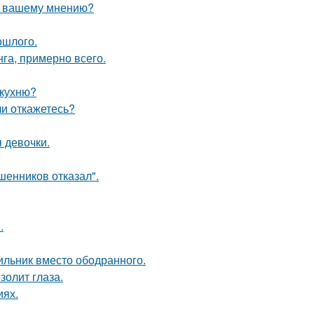
по вашему мнению?
ошлого.
га, примерно всего.
 кухню?
ли откажетесь?
 девочки.
шенников отказал".
.
ильник вместо ободранного.
золит глаза.
иях.