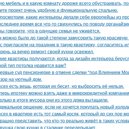
ую мебель и в какую комнату дороже всего обустраивать, 
ите проект очень удобную и функциональную спальню.
посмотрим, какие интерьеры делали себе европейцы из пр
оследнее время все что-то свихнулись по поводу органайзин
вы говорите, что в однушке семья не уживётся.
к можно было до такой степени замусорить такую красивую
с пригласили на праздник в такую квартирку, согласитесь и
рень за вечер ремонт своей кухни освежил.
кие квартиры получаются, когда за дизайн интерьера беруся
кой тип потолка нравится вам?
ервые суд пенсионерке в отмене сделки "под Влиянием Мо
зор на уютный дом.
всех есть вещь, которая их бесит, но выбросить её нельзя.
перь ипотеку можно взять даже в микрокредитной компании
олько в итоге мусора они из этого дома вытащили.
дикальное решение, если не хочется покупать новый холод
всех в квартире есть тот самый косяк, который до сих пор мо
рашно представить, что кто-то реально живёт в таких услов
вушка свою кухню в сталинке переделывает.