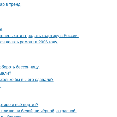
ар в тренд.
е.
теперь хотят продать квартиру в России.
я делать ремонт в 2026 году.
обороть бессонницу.
умали?
 сколько бы вы его сдавали?
.
ртире и всё портит?
литке ни белой, ни чёрной, а красной.
 выбирают.