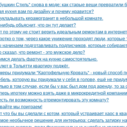
бушкин Стиль" снова в моде: как старые вещи превратили б
ая кухня вам по дизайну и почему нравится?
 укладывать керамогранит в небольшой комнате.
-нибудь объяснит, что он тут делает?
т по этому не стоит верить идеальным ремонтам в интернет
ротко о том, через какое унижение проходят люди, которые 
 начинаем подготавливать подписчиков, которые собираютс
о сказал, что ремонт - это мужское дело?
имся делать фартук на кухню самостоятельно.
лют в Тольятти квартиру поджёг.
меры придумали "Картофельную Кровать" - новый способ п
бель, которую вы придумали у себя в голове, ещё не прид
лько в том случае, если бы у вас был дом под аренду, то за
перь ипотеку можно взять даже в микрокредитной компании
есть ли возможность отремонтировать эту комнату?
вайте мы поиграем!
т что бы вы сделали с котом, который устраивает хаос в ква
мое необычное решение для интерьера: сделать затирку на п
первую очередь люди функциональные и удобные квартиры