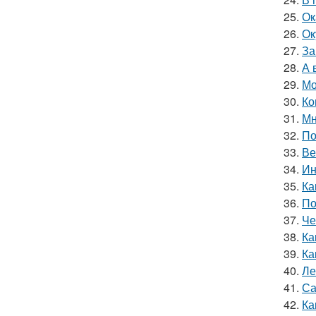
25.
Ок
26.
Ок
27.
За
28.
А 
29.
Мо
30.
Ко
31.
Мн
32.
По
33.
Ве
34.
Ин
35.
Ка
36.
По
37.
Че
38.
Ка
39.
Ка
40.
Ле
41.
Са
42.
Ка