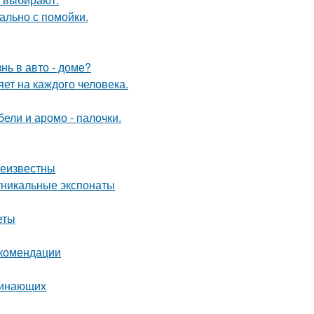
ально с помойки.
нь в авто - доме?
яет на каждого человека.
ели и аромо - палочки.
неизвестны
уникальные экспонаты
еты
екомендации
чинающих