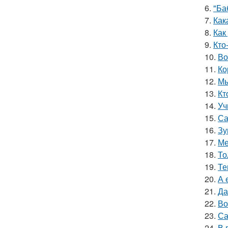
6.
"Ба
7.
Как
8.
Как
9.
Кто
10.
Во
11.
Ко
12.
Мы
13.
Кт
14.
Уч
15.
Са
16.
Зу
17.
Ме
18.
То
19.
Те
20.
А 
21.
Да
22.
Во
23.
Са
24.
В 