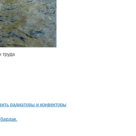
 труда
овить радиаторы и конвекторы
 бардак.