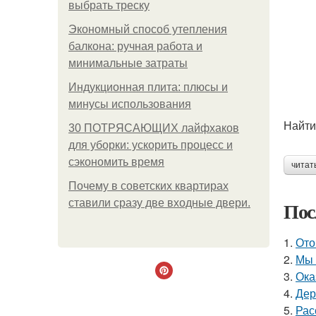
выбрать треску
Экономный способ утепления
балкона: ручная работа и
минимальные затраты
Индукционная плита: плюсы и
минусы использования
Найти
30 ПОТРЯСАЮЩИХ лайфхаков
для уборки: ускорить процесс и
сэкономить время
читат
Почему в советских квартирах
ставили сразу две входные двери.
Пос
1.
Ото
2.
Мы 
3.
Ока
4.
Дер
5.
Рас