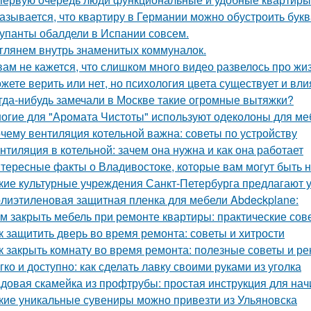
азывается, что квартиру в Германии можно обустроить букв
упанты обалдели в Испании совсем.
глянем внутрь знаменитых коммуналок.
вам не кажется, что слишком много видео развелось про жиз
жете верить или нет, но психология цвета существует и вли
гда-нибудь замечали в Москве такие огромные вытяжки?
огие для "Аромата Чистоты" используют одеколоны для меб
чему вентиляция котельной важна: советы по устройству
нтиляция в котельной: зачем она нужна и как она работает
тересные факты о Владивостоке, которые вам могут быть 
кие культурные учреждения Санкт-Петербурга предлагают 
лиэтиленовая защитная пленка для мебели Abdeckplane:
м закрыть мебель при ремонте квартиры: практические сов
к защитить дверь во время ремонта: советы и хитрости
к закрыть комнату во время ремонта: полезные советы и р
гко и доступно: как сделать лавку своими руками из уголка
довая скамейка из профтрубы: простая инструкция для на
кие уникальные сувениры можно привезти из Ульяновска