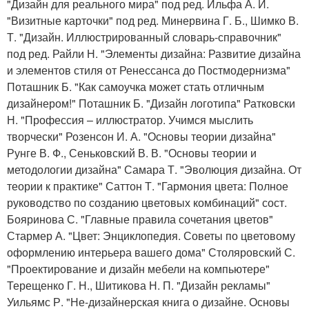
"Дизайн для реального мира" под ред. Ильфа А. И.
"Визитные карточки" под ред. Минервина Г. Б., Шимко В.
Т. "Дизайн. Иллюстрированный словарь-справочник"
под ред. Райли Н. "Элементы дизайна: Развитие дизайна
и элементов стиля от Ренессанса до Постмодернизма"
Поташник Б. "Как самоучка может стать отличным
дизайнером!" Поташник Б. "Дизайн логотипа" Ратковски
Н. "Профессия – иллюстратор. Учимся мыслить
творчески" Розенсон И. А. "Основы теории дизайна"
Рунге В. Ф., Сеньковский В. В. "Основы теории и
методологии дизайна" Самара Т. "Эволюция дизайна. От
теории к практике" Саттон Т. "Гармония цвета: Полное
руководство по созданию цветовых комбинаций" сост.
Бояринова С. "Главные правила сочетания цветов"
Стармер А. "Цвет: Энциклопедия. Советы по цветовому
оформлению интерьера вашего дома" Столяровский С.
"Проектирование и дизайн мебели на компьютере"
Терещенко Г. Н., Шитикова Н. П. "Дизайн рекламы"
Уильямс Р. "Не-дизайнерская книга о дизайне. Основы