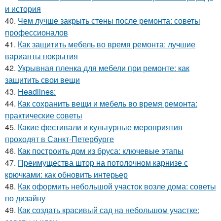
и история
40.
Чем лучше закрыть стены после ремонта: советы
профессионалов
41.
Как защитить мебель во время ремонта: лучшие
варианты покрытия
42.
Укрывная пленка для мебели при ремонте: как
защитить свои вещи
43.
Headlines:
44.
Как сохранить вещи и мебель во время ремонта:
практические советы
45.
Какие фестивали и культурные мероприятия
проходят в Санкт-Петербурге
46.
Как построить дом из бруса: ключевые этапы
47.
Преимущества штор на потолочном карнизе с
крючками: как обновить интерьер
48.
Как оформить небольшой участок возле дома: советы
по дизайну
49.
Как создать красивый сад на небольшом участке: