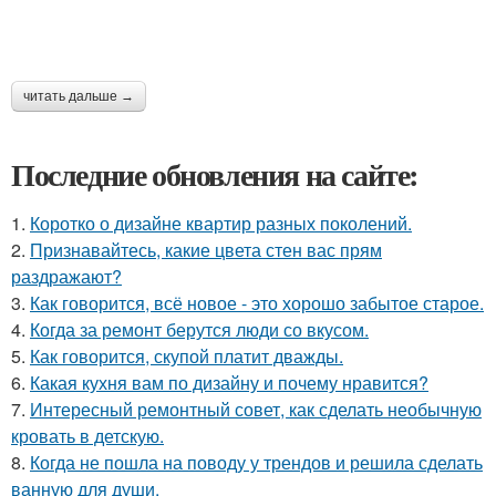
читать дальше →
Последние обновления на сайте:
1.
Коротко о дизайне квартир разных поколений.
2.
Признавайтесь, какие цвета стен вас прям
раздражают?
3.
Как говорится, всё новое - это хорошо забытое старое.
4.
Когда за ремонт берутся люди со вкусом.
5.
Как говорится, скупой платит дважды.
6.
Какая кухня вам по дизайну и почему нравится?
7.
Интересный ремонтный совет, как сделать необычную
кровать в детскую.
8.
Когда не пошла на поводу у трендов и решила сделать
ванную для души.