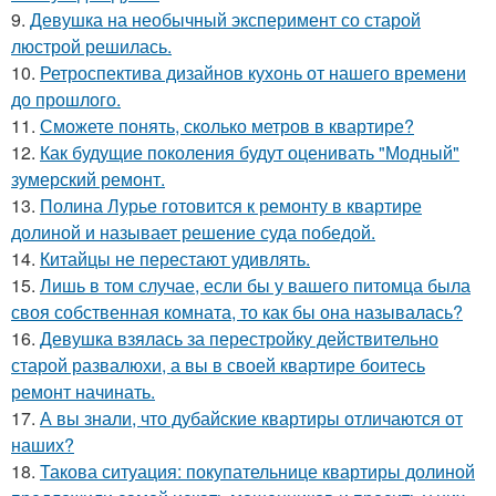
9.
Девушка на необычный эксперимент со старой
люстрой решилась.
10.
Ретроспектива дизайнов кухонь от нашего времени
до прошлого.
11.
Сможете понять, сколько метров в квартире?
12.
Как будущие поколения будут оценивать "Модный"
зумерский ремонт.
13.
Полина Лурье готовится к ремонту в квартире
долиной и называет решение суда победой.
14.
Китайцы не перестают удивлять.
15.
Лишь в том случае, если бы у вашего питомца была
своя собственная комната, то как бы она называлась?
16.
Девушка взялась за перестройку действительно
старой развалюхи, а вы в своей квартире боитесь
ремонт начинать.
17.
А вы знали, что дубайские квартиры отличаются от
наших?
18.
Такова ситуация: покупательнице квартиры долиной