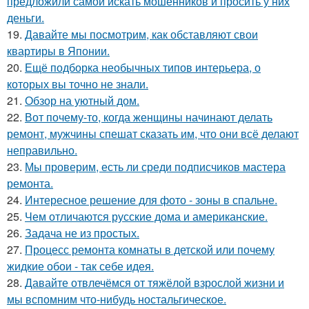
предложили самой искать мошенников и просить у них
деньги.
19.
Давайте мы посмотрим, как обставляют свои
квартиры в Японии.
20.
Ещё подборка необычных типов интерьера, о
которых вы точно не знали.
21.
Обзор на уютный дом.
22.
Вот почему-то, когда женщины начинают делать
ремонт, мужчины спешат сказать им, что они всё делают
неправильно.
23.
Мы проверим, есть ли среди подписчиков мастера
ремонта.
24.
Интересное решение для фото - зоны в спальне.
25.
Чем отличаются русские дома и американские.
26.
Задача не из простых.
27.
Процесс ремонта комнаты в детской или почему
жидкие обои - так себе идея.
28.
Давайте отвлечёмся от тяжёлой взрослой жизни и
мы вспомним что-нибудь ностальгическое.