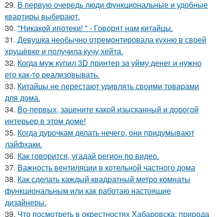
29.
В первую очередь люди функциональные и удобные
квартиры выбирают.
30.
"Никакой ипотеки! " - Говорят нам китайцы.
31.
Девушка необычно отремонтировала кухню в своей
хрущёвке и получила кучу хейта.
32.
Когда муж купил 3D принтер за уйму денег и нужно
его как-то реализовывать.
33.
Китайцы не перестают удивлять своими товарами
для дома.
34.
Во-первых, зацените какой изысканный и дорогой
интерьер в этом доме!
35.
Когда дурочкам делать нечего, они придумывают
лайфхаки.
36.
Как говорится, угадай регион по видео.
37.
Важность вентиляции в котельной частного дома
38.
Как сделать каждый квадратный метро комнаты
функциональным или как работаю настоящие
дизайнеры.
39.
Что посмотреть в окрестностях Хабаровска: природа