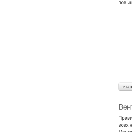
повыш
читат
Вен
Прави
всех 
Монта