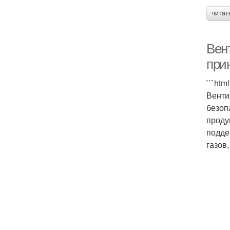
читат
Вен
при
```ht
Венти
безоп
проду
подде
газов