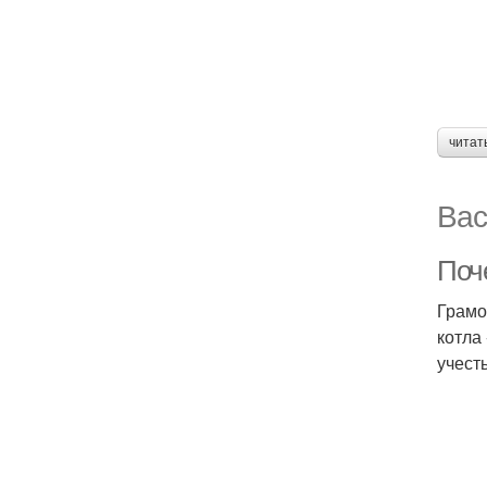
читат
Вас
Поч
Грамо
котла
учест