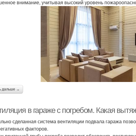
енное внимание, учитывая высокий уровень пожароопасно
ь дальше →
тиляция в гараже с погребом. Какая вытя
льно сделанная система вентиляции подвала гаража позво
негативных факторов.
ж приточной трубы погреба позволит обеспечить поступлени