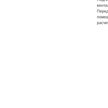
венти
Перед
помещ
расче