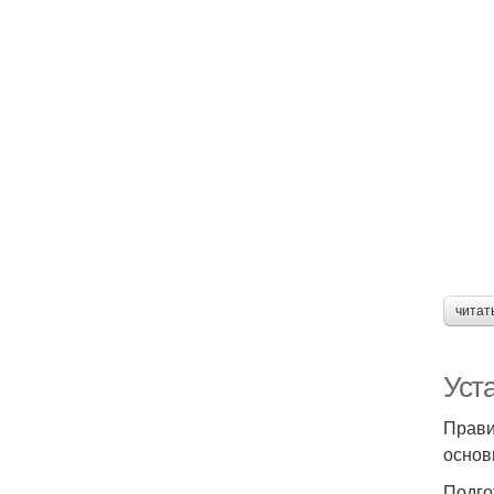
читат
Уста
Прави
основ
Подго