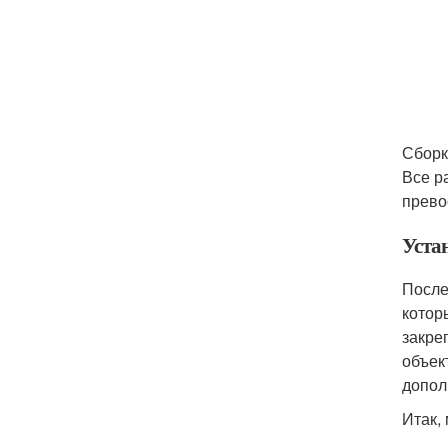
Сборк
Все р
прево
Уста
После
котор
закре
объек
допол
Итак,