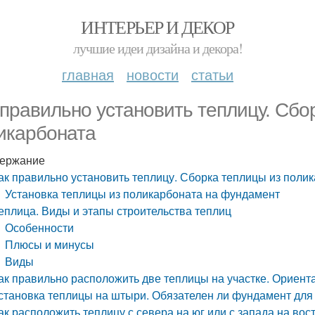
ИНТЕРЬЕР И ДЕКОР
лучшие идеи дизайна и декора!
главная
новости
статьи
 правильно установить теплицу. Сбо
икарбоната
ержание
ак правильно установить теплицу. Сборка теплицы из поли
Установка теплицы из поликарбоната на фундамент
еплица. Виды и этапы строительства теплиц
Особенности
Плюсы и минусы
Виды
ак правильно расположить две теплицы на участке. Ориент
становка теплицы на штыри. Обязателен ли фундамент дл
ак расположить теплицу с севера на юг или с запада на вост