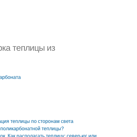
рка теплицы из
карбоната
ация теплицы по сторонам света
я поликарбонатной теплицы?
ок. Как располагать теплицу: север-юг или