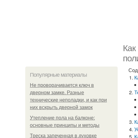
Как
пол
Сод
Популярные материалы
К
Не проворачивается ключ в
Т
дверном замке. Разные
технические неполадки, и как при
них вскрыть дверной замок
Утепление пола на балконе:
К
основные принципы и методы
У
Треска запеченная в духовке
К