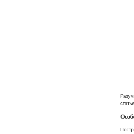
Разум
статье
Особ
Постр