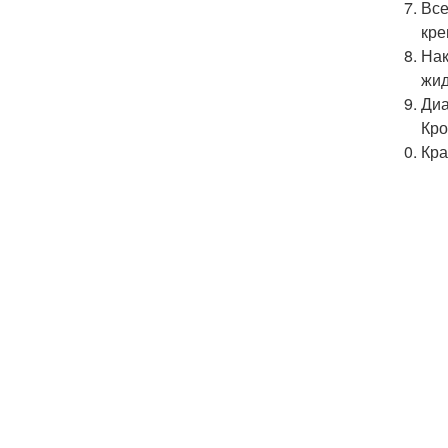
Все
кре
Нак
жид
Диа
Кро
Кра