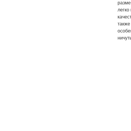
разме
легко
качес
также
особе
ничут