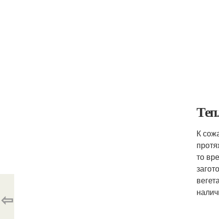
Теп
К сож
протя
то вр
загот
вегет
налич
⇦