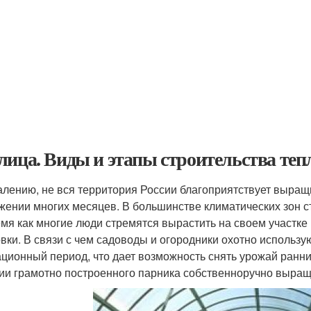
лица. Виды и этапы строительства теп
алению, не вся территория России благоприятствует выра
жении многих месяцев. В большинстве климатических зон с
емя как многие люди стремятся вырастить на своем участке
овки. В связи с чем садоводы и огородники охотно использ
ационный период, что дает возможность снять урожай ранни
ии грамотно построенного парника собственноручно выращ