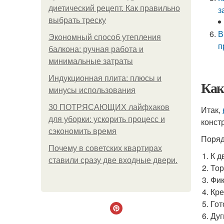
диетический рецепт. Как правильно
з
выбрать треску
В
Экономный способ утепления
п
балкона: ручная работа и
минимальные затраты
Индукционная плита: плюсы и
Как
минусы использования
30 ПОТРЯСАЮЩИХ лайфхаков
Итак,
для уборки: ускорить процесс и
конст
сэкономить время
Поряд
Почему в советских квартирах
К д
ставили сразу две входные двери.
Тор
Фик
Кре
Гот
Дуг