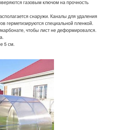
оверяются газовым ключом на прочность
асполагается снаружи. Каналы для удаления
тов герметизируются специальной пленкой.
икарбонате, чтобы лист не деформировался.
а.
е 5 см.