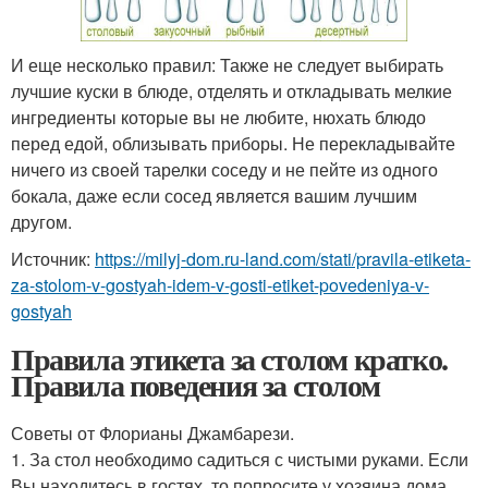
И еще несколько правил: Также не следует выбирать
лучшие куски в блюде, отделять и откладывать мелкие
ингредиенты которые вы не любите, нюхать блюдо
перед едой, облизывать приборы. Не перекладывайте
ничего из своей тарелки соседу и не пейте из одного
бокала, даже если сосед является вашим лучшим
другом.
Источник:
https://milyj-dom.ru-land.com/stati/pravila-etiketa-
za-stolom-v-gostyah-idem-v-gosti-etiket-povedeniya-v-
gostyah
Правила этикета за столом кратко.
Правила поведения за столом
Советы от Флорианы Джамбарези.
1. За стол необходимо садиться с чистыми руками. Если
Вы находитесь в гостях, то попросите у хозяина дома