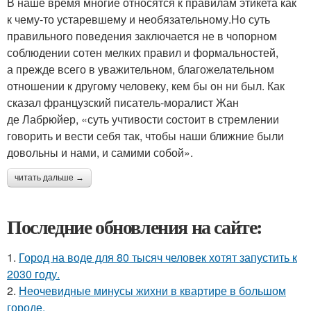
В наше время многие относятся к правилам этикета как
к чему-то устаревшему и необязательному.Но суть
правильного поведения заключается не в чопорном
соблюдении сотен мелких правил и формальностей,
а прежде всего в уважительном, благожелательном
отношении к другому человеку, кем бы он ни был. Как
сказал французский писатель-моралист Жан
де Лабрюйер, «суть учтивости состоит в стремлении
говорить и вести себя так, чтобы наши ближние были
довольны и нами, и самими собой».
читать дальше →
Последние обновления на сайте:
1.
Город на воде для 80 тысяч человек хотят запустить к
2030 году.
2.
Неочевидные минусы жихни в квартире в большом
городе.