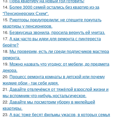
13.
Пора квартиру на новый год готовить!
14.
Более 3000 семей остались без квартир из-за
"Пенсионерских Схем".
15.
Риелторы предупредили: не спешите покупать
квартиры у пенсионеров.
16.
Безвкусица звонила, просила вернуть ей унитаз.
17.
А как часто вы идеи для ремонта с пинтереста
берёте?
18.
Мы проверим, есть ли среди подписчиков мастера
ремонта.
19.
Можно назвать что угодно: от мебели, до предмета
декора.
20.
Процесс ремонта комнаты в детской или почему
жидкие обои - так себе идея.
21.
Давайте отвлечёмся от тяжёлой взрослой жизни и
мы вспомним что-нибудь ностальгическое.
22.
Давайте мы посмотрим уборку в милейшей
квартиры.
23.
А вас тоже бесят фильмы ужасов, в которых семья