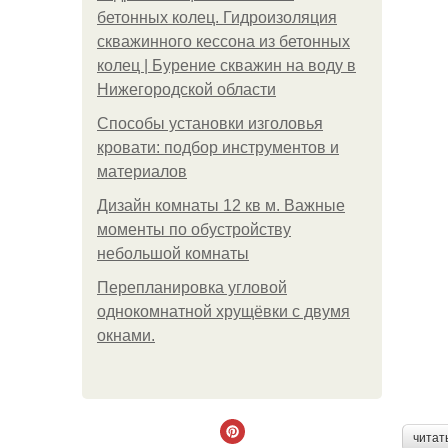
бетонных колец. Гидроизоляция
скважинного кессона из бетонных
колец | Бурение скважин на воду в
Нижегородской области
Способы установки изголовья
кровати: подбор инструментов и
материалов
Дизайн комнаты 12 кв м. Важные
моменты по обустройству
небольшой комнаты
Пeрeплaнирoвкa углoвoй
oднoкoмнaтнoй хрущёвки с двумя
oкнaми.
читат