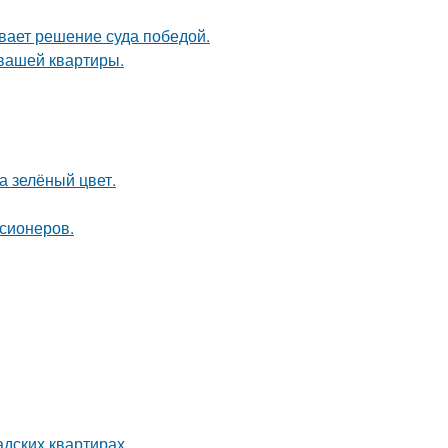
ывает решение суда победой.
 вашей квартиры.
а зелёный цвет.
нсионеров.
дских квартирах.