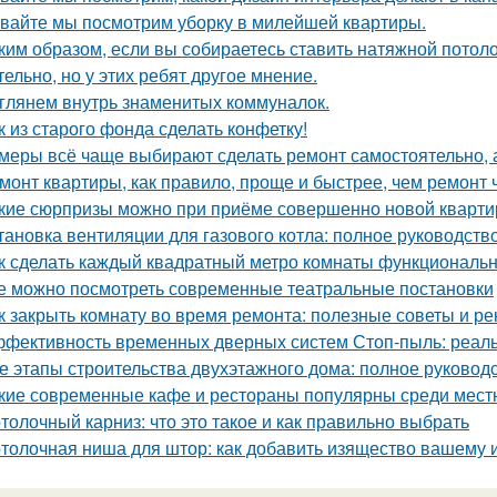
вайте мы посмотрим уборку в милейшей квартиры.
ким образом, если вы собираетесь ставить натяжной потоло
тельно, но у этих ребят другое мнение.
глянем внутрь знаменитых коммуналок.
к из старого фонда сделать конфетку!
меры всё чаще выбирают сделать ремонт самостоятельно, а
монт квартиры, как правило, проще и быстрее, чем ремонт 
кие сюрпризы можно при приёме совершенно новой кварти
тановка вентиляции для газового котла: полное руководств
к сделать каждый квадратный метро комнаты функциональ
е можно посмотреть современные театральные постановки
к закрыть комнату во время ремонта: полезные советы и р
фективность временных дверных систем Стоп-пыль: реаль
е этапы строительства двухэтажного дома: полное руковод
кие современные кафе и рестораны популярны среди мест
толочный карниз: что это такое и как правильно выбрать
толочная ниша для штор: как добавить изящество вашему 