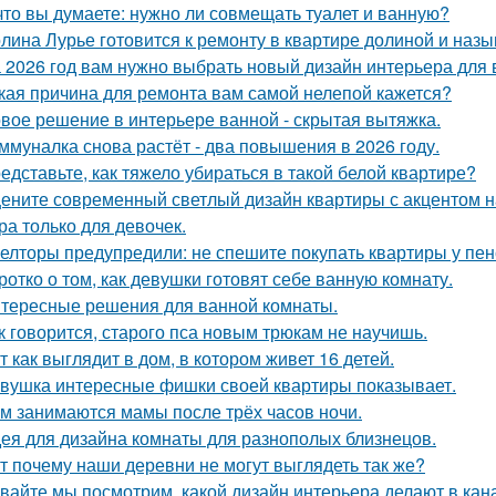
что вы думаете: нужно ли совмещать туалет и ванную?
лина Лурье готовится к ремонту в квартире долиной и наз
 2026 год вам нужно выбрать новый дизайн интерьера для
кая причина для ремонта вам самой нелепой кажется?
вое решение в интерьере ванной - скрытая вытяжка.
ммуналка снова растёт - два повышения в 2026 году.
едставьте, как тяжело убираться в такой белой квартире?
ените современный светлый дизайн квартиры с акцентом н
ра только для девочек.
елторы предупредили: не спешите покупать квартиры у пе
ротко о том, как девушки готовят себе ванную комнату.
тересные решения для ванной комнаты.
к говорится, старого пса новым трюкам не научишь.
т как выглядит в дом, в котором живет 16 детей.
вушка интересные фишки своей квартиры показывает.
м занимаются мамы после трёх часов ночи.
ея для дизайна комнаты для разнополых близнецов.
т почему наши деревни не могут выглядеть так же?
вайте мы посмотрим, какой дизайн интерьера делают в кана