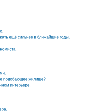
о.
жать ещё сильнее в ближайшие годы.
ономиста.
ми.
себе подобающее жилище?
енном интерьере.
ера.