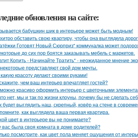
ледние обновления на сайте:
зывается бабушкин шик в интерьере может быть модным!
 хитро обставить свою квартиру, чтобы она выглядела дорог
атёжки Готовят Новый Сюрприз" коммуналка может подоро
екоторые до сих пор боятся заказывать мебель с маркетов.
атит Копить - Начинайте Тратить" - неожиданное мнение эк
 некоторые представляют свой дом мечты.
 какую красоту делают своими руками!
скажите, чем ваш интерьер впечатляет гостей?
 можно красиво оформить интерьер с цветочными элемента
что нет, мы и так по жизни клоуны, почему бы не сделать 
к будет выглядить наш, скрепный, ковёр на стене в соврем
помните, как выглядела ваша первая квартира.
кой цвет в интерьере вы не понимаете?
у вас была своя комната в доме родителей?
лько посмотрите, как цвет пола меняет ощущения от интерь