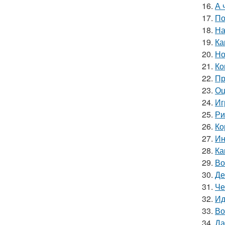
16.
А 
17.
По
18.
На
19.
Ка
20.
Но
21.
Ко
22.
Пр
23.
Оц
24.
Иг
25.
Ри
26.
Ко
27.
Ин
28.
Ка
29.
Во
30.
Де
31.
Че
32.
Ид
33.
Во
34.
Да