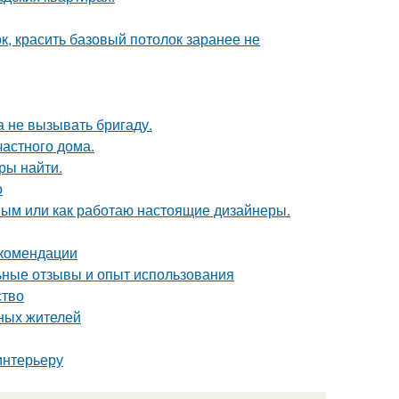
к, красить базовый потолок заранее не
 не вызывать бригаду.
частного дома.
ры найти.
о
ным или как работаю настоящие дизайнеры.
екомендации
ные отзывы и опыт использования
ство
ных жителей
интерьеру