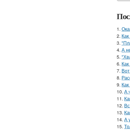
Пос
1.
Ока
2.
Как
3.
"Пл
4.
А н
5.
"Хв
6.
Как
7.
Вот
8.
Рас
9.
Как
10.
А 
11.
Ка
12.
Вс
13.
Ка
14.
А 
15.
То