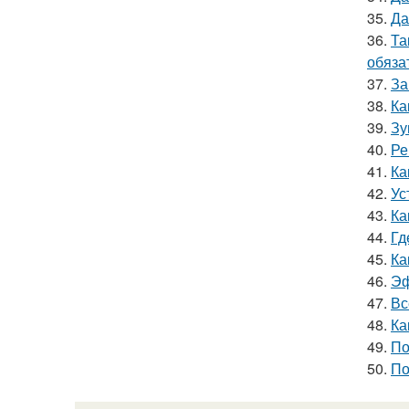
35.
Да
36.
Та
обяза
37.
За
38.
Ка
39.
Зу
40.
Ре
41.
Ка
42.
Ус
43.
Ка
44.
Гд
45.
Ка
46.
Эф
47.
Вс
48.
Ка
49.
По
50.
По