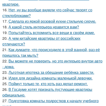
квартире.
16.
Нет, ну вы вообще видели что сейчас творят со
стеклоблоками?
17.
Сделала из яркой розовой кухни стильную серую.
18.
А какой стиль интерьера нравится вам?
19.
Попытайтесь вспомнить все вещи в своём доме.
20.
А чем китайские квартиры от российских
отличаются?
21.
Как думаете, что происходило в этой ванной, раз её
пришлось так мыть?
22.
Вы можете не поверить, но это интерьер внутри авто
- дома.
23.
Льготная ипотека за обещание ребёнка завести.
24.
Идея для дизайна комнаты маленькой девочки.
25.
Поймут только те, кто хоть раз делал ремонт.
26.
В Госдуме хотят признать пустующие квартиры
официально.
27.
Подготовка комнаты подростков к началу учебного