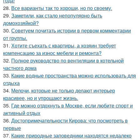
года!
28.
Все варианты так то хороши, но по своему.
29.
Заметили, как стало непопулярно быть
домохозяйкой?
30.
Советуем почитать истории в первом комментарии
от группы.
31.
Хотите съехать с квартиры, а хозяин требует
компенсацию за износ мебели и ремонта?
32.
Полное руководство по вентиляции в котельной
частного дома
33.
Какие водные пространства можно использовать для
отдыха
34.
Мелочи, которые не только делают интерьер
красивее, но и упрощают жизнь.
35.
Где можно отдохнуть в Москве, если любите спорт и
активный отдых
36.
Достопримечательности Кирова: что посмотреть в
первые
37.
Какие природные заповедники находятся недалеко