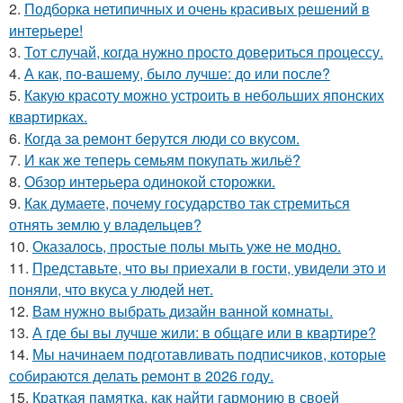
2.
Подборка нетипичных и очень красивых решений в
интерьере!
3.
Тот случай, когда нужно просто довериться процессу.
4.
А как, по-вашему, было лучше: до или после?
5.
Какую красоту можно устроить в небольших японских
квартирках.
6.
Когда за ремонт берутся люди со вкусом.
7.
И как же теперь семьям покупать жильё?
8.
Обзор интерьера одинокой сторожки.
9.
Как думаете, почему государство так стремиться
отнять землю у владельцев?
10.
Оказалось, простые полы мыть уже не модно.
11.
Представьте, что вы приехали в гости, увидели это и
поняли, что вкуса у людей нет.
12.
Вам нужно выбрать дизайн ванной комнаты.
13.
А где бы вы лучше жили: в общаге или в квартире?
14.
Мы начинаем подготавливать подписчиков, которые
собираются делать ремонт в 2026 году.
15.
Краткая памятка, как найти гармонию в своей