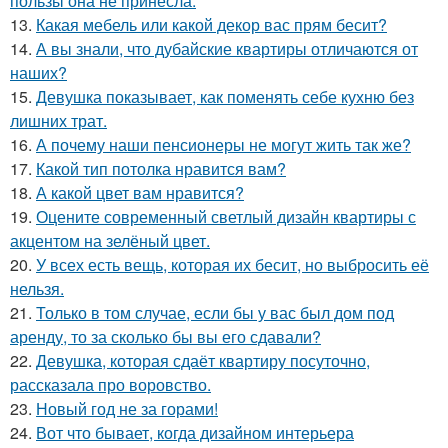
пользы она не принесла.
13.
Какая мебель или какой декор вас прям бесит?
14.
А вы знали, что дубайские квартиры отличаются от
наших?
15.
Девушка показывает, как поменять себе кухню без
лишних трат.
16.
А почему наши пенсионеры не могут жить так же?
17.
Какой тип потолка нравится вам?
18.
А какой цвет вам нравится?
19.
Оцените современный светлый дизайн квартиры с
акцентом на зелёный цвет.
20.
У всех есть вещь, которая их бесит, но выбросить её
нельзя.
21.
Только в том случае, если бы у вас был дом под
аренду, то за сколько бы вы его сдавали?
22.
Девушка, которая сдаёт квартиру посуточно,
рассказала про воровство.
23.
Новый год не за горами!
24.
Вот что бывает, когда дизайном интерьера