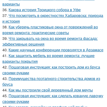
варианты
36.
Какова история Троицкого собора в Уфе
37.
Что посмотреть в окрестностях Хабаровска: природа
и история
38.
Как уберечь пластиковые окна от повреждений во
время ремонта: практические советы
39.
Что закрывать на окна во время ремонта фасада:
эффективные решения
40.
Какие научные конференции проводятся в Арзамасе
41.
Как защитить мебель во время ремонта: лучшие
варианты покрытия
42.
Пошаговая инструкция: как построить дом из бруса
своими руками
43.
Преимущества поэтапного строительства домов из
бруса
44.
Как мы построили свой деревянный дом мечты
45.
Пошаговая инструкция: как сделать кованую лавочку
своими руками