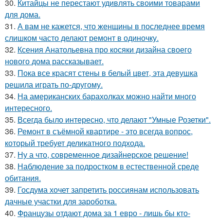
30.
Китайцы не перестают удивлять своими товарами
для дома.
31.
А вам не кажется, что женщины в последнее время
слишком часто делают ремонт в одиночку.
32.
Ксения Анатольевна про косяки дизайна своего
нового дома рассказывает.
33.
Пока все красят стены в белый цвет, эта девушка
решила играть по-другому.
34.
На американских барахолках можно найти много
интересного.
35.
Всегда было интересно, что делают "Умные Розетки".
36.
Ремонт в съёмной квартире - это всегда вопрос,
который требует деликатного подхода.
37.
Ну а что, современное дизайнерское решение!
38.
Наблюдение за подростком в естественной среде
обитания.
39.
Госдума хочет запретить россиянам использовать
дачные участки для зароботка.
40.
Французы отдают дома за 1 евро - лишь бы кто-