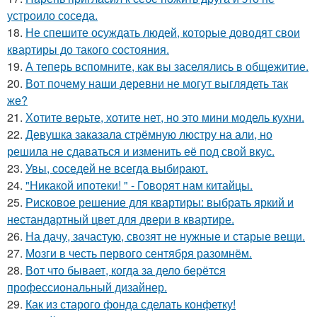
устроило соседа.
18.
Не спешите осуждать людей, которые доводят свои
квартиры до такого состояния.
19.
А теперь вспомните, как вы заселялись в общежитие.
20.
Вот почему наши деревни не могут выглядеть так
же?
21.
Хотите верьте, хотите нет, но это мини модель кухни.
22.
Девушка заказала стрёмную люстру на али, но
решила не сдаваться и изменить её под свой вкус.
23.
Увы, соседей не всегда выбирают.
24.
"Никакой ипотеки! " - Говорят нам китайцы.
25.
Рисковое решение для квартиры: выбрать яркий и
нестандартный цвет для двери в квартире.
26.
На дачу, зачастую, свозят не нужные и старые вещи.
27.
Мозги в честь первого сентября разомнём.
28.
Вот что бывает, когда за дело берётся
профессиональный дизайнер.
29.
Как из старого фонда сделать конфетку!