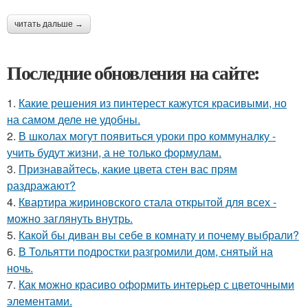
читать дальше →
Последние обновления на сайте:
1.
Какие решения из пинтерест кажутся красивыми, но
на самом деле не удобны.
2.
В школах могут появиться уроки про коммуналку -
учить будут жизни, а не только формулам.
3.
Признавайтесь, какие цвета стен вас прям
раздражают?
4.
Квартира жириновского стала открытой для всех -
можно заглянуть внутрь.
5.
Какой бы диван вы себе в комнату и почему выбрали?
6.
В Тольятти подростки разгромили дом, снятый на
ночь.
7.
Как можно красиво оформить интерьер с цветочными
элементами.