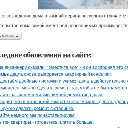
сс возведения дома в зимний период несколько отличается
тельство дома зимой имеет ряд неоспоримых преимуществ, 
ь дальше →
ледние обновления на сайте:
да дизайнеру сказали: "Уместите всё" - и он воспринял это 
емье децла снова разгорается квартирный конфликт.
достаём двойные листочки и учимся делать действительно 
зывается, можно сделать ремонт так, чтобы не был заметен
айте заглянем в милый зимний домик типа дачи!
оворят, что в маленькой комнате невозможно сделать удобн
 нужно сделать ремонт в сталинке.
айте немного мы понастальгируем!
ь три квартиры - готовьтесь платить больше.