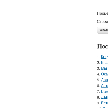
Проце
Строи
читат
Пос
1.
Ког
2.
В с
3.
Мы 
4.
Ока
5.
Дав
6.
А г
7.
Вам
8.
Дав
9.
Ест