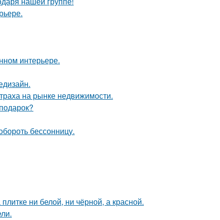
одаря нашей группе!
рьере.
енном интерьере.
едизайн.
страха на рынке недвижимости.
 подарок?
обороть бессонницу.
литке ни белой, ни чёрной, а красной.
ли.