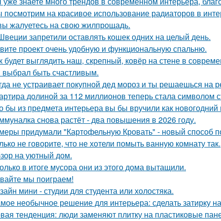
 уже знаете много трендов в современном интерьера, благ
 посмотрим на красивое использование радиаторов в инте
вы жалуетесь на свою жилпрощадь.
Швеции запретили оставлять кошек одних на целый день.
вите проект очень удобную и функциональную спальню.
к будет выглядить наш, скрепный, ковёр на стене в соврем
 выбрал быть счастливым.
гда не устраивает покупной дед мороз и ты решаешься на р
артира долиной за 112 миллионов теперь стала символом 
о бы из предмета интерьера вы бы вручили как новогодний
ммуналка снова растёт - два повышения в 2026 году.
меры придумали "Картофельную Кровать" - новый способ п
лько не говорите, что не хотели помыть ванную комнату так.
зор на уютный дом.
олько в итоге мусора они из этого дома вытащили.
вайте мы поиграем!
зайн мини - студии для студента или холостяка.
мое необычное решение для интерьера: сделать затирку на п
вая тенденция: люди заменяют плитку на пластиковые пане