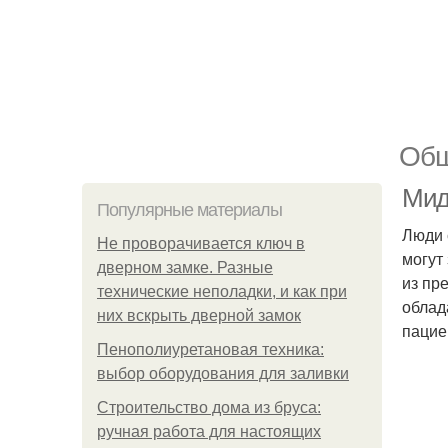
Общ
Мид
Популярные материалы
Люди 
Не проворачивается ключ в
могут
дверном замке. Разные
из пр
технические неполадки, и как при
облад
них вскрыть дверной замок
пацие
Пенополиуретановая техника:
выбор оборудования для заливки
Строительство дома из бруса:
ручная работа для настоящих