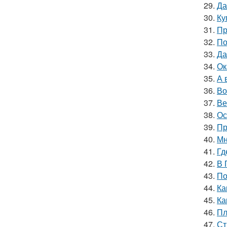
29.
Да
30.
Ку
31.
Пр
32.
По
33.
Да
34.
Ок
35.
А 
36.
Во
37.
Ве
38.
Ос
39.
Пр
40.
Мн
41.
Гд
42.
В 
43.
По
44.
Ка
45.
Ка
46.
Пл
47.
Ст