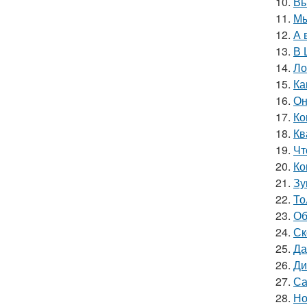
10.
Вы
11.
Мы
12.
А 
13.
В 
14.
Ло
15.
Ка
16.
Он
17.
Ко
18.
Кв
19.
Чт
20.
Ко
21.
Зу
22.
То
23.
Об
24.
Ск
25.
Да
26.
Ди
27.
Са
28.
Но