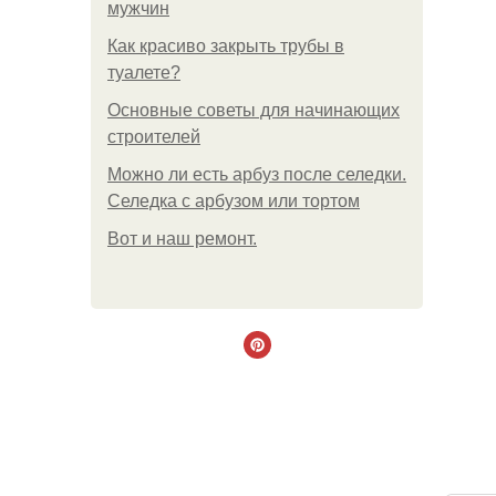
мужчин
Как красиво закрыть трубы в
туалете?
Основные советы для начинающих
строителей
Можно ли есть арбуз после селедки.
Селедка с арбузом или тортом
Boт и наш ремoнт.