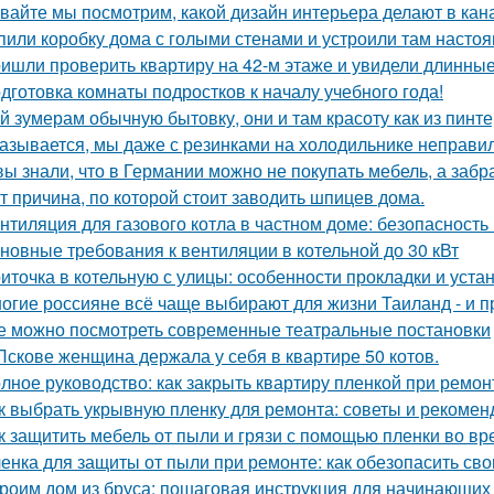
вайте мы посмотрим, какой дизайн интерьера делают в кана
пили коробку дома с голыми стенами и устроили там насто
ишли проверить квартиру на 42-м этаже и увидели длинны
дготовка комнаты подростков к началу учебного года!
й зумерам обычную бытовку, они и там красоту как из пинте
азывается, мы даже с резинками на холодильнике неправил
вы знали, что в Германии можно не покупать мебель, а забра
т причина, по которой стоит заводить шпицев дома.
нтиляция для газового котла в частном доме: безопасность
новные требования к вентиляции в котельной до 30 кВт
иточка в котельную с улицы: особенности прокладки и уста
огие россияне всё чаще выбирают для жизни Таиланд - и п
е можно посмотреть современные театральные постановки
Пскове женщина держала у себя в квартире 50 котов.
лное руководство: как закрыть квартиру пленкой при ремон
к выбрать укрывную пленку для ремонта: советы и рекомен
к защитить мебель от пыли и грязи с помощью пленки во в
енка для защиты от пыли при ремонте: как обезопасить св
роим дом из бруса: пошаговая инструкция для начинающих