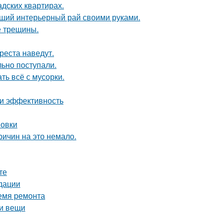
дских квартирах.
ящий интерьерный рай своими руками.
е трещины.
реста наведут.
ьно поступали.
ть всё с мусорки.
 и эффективность
новки
ричин на это немало.
те
дации
ремя ремонта
ои вещи