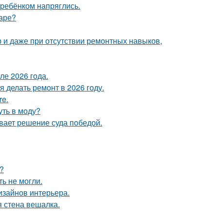
 ребёнком напряглись.
маре?
р и даже при отсутствии ремонтных навыков,
ле 2026 года.
 делать ремонт в 2026 году.
re.
уть в моду?
ывает решение суда победой.
?
ь не могли.
дизайнов интерьера.
 стена вешалка.