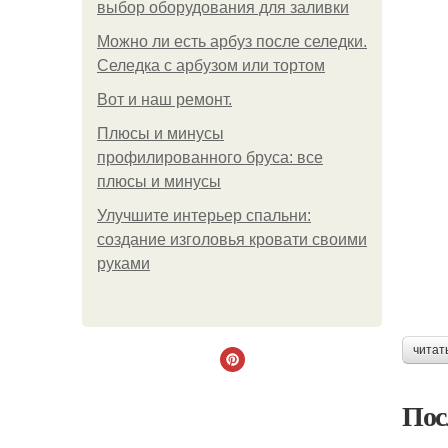
выбор оборудования для заливки
Можно ли есть арбуз после селедки.
Селедка с арбузом или тортом
Boт и наш ремoнт.
Плюсы и минусы
профилированного бруса: все
плюсы и минусы
Улучшите интерьер спальни:
создание изголовья кровати своими
руками
читат
Пос