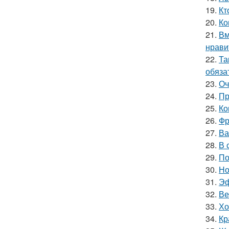
19.
Кт
20.
Ко
21.
Вм
нрави
22.
Та
обяза
23.
Оч
24.
Пр
25.
Ко
26.
Фр
27.
Ва
28.
В 
29.
По
30.
Но
31.
Эф
32.
Ве
33.
Хо
34.
Кр