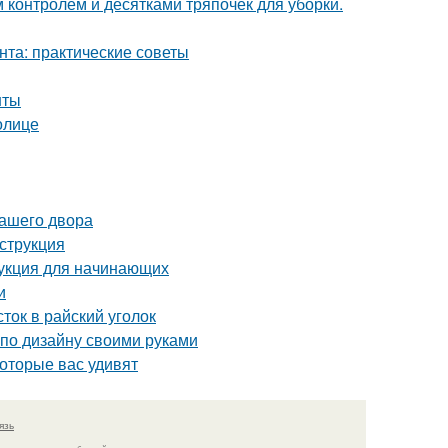
контролем и десятками тряпочек для уборки.
нта: практические советы
нты
олице
вашего двора
струкция
укция для начинающих
и
ток в райский уголок
 по дизайну своими руками
которые вас удивят
язь