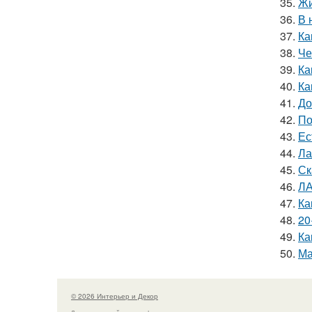
35.
Жи
36.
В 
37.
Ка
38.
Че
39.
Ка
40.
Ка
41.
До
42.
По
43.
Ес
44.
Ла
45.
Ск
46.
ЛА
47.
Ка
48.
20
49.
Ка
50.
Ма
© 2026 Интерьер и Декор