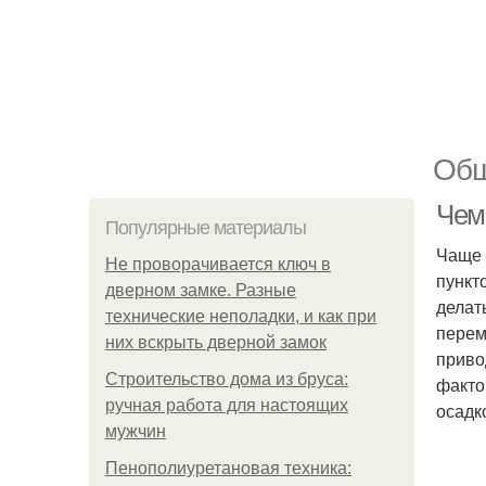
Общ
Чем
Популярные материалы
Чаще 
Не проворачивается ключ в
пункт
дверном замке. Разные
делат
технические неполадки, и как при
перем
них вскрыть дверной замок
приво
Строительство дома из бруса:
факто
ручная работа для настоящих
осадко
мужчин
Пенополиуретановая техника: