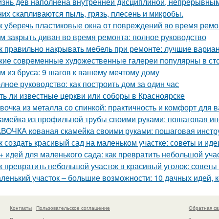
знь дев наполнена внутренней дисциплиной, непрерывным 
них скапливаются пыль, грязь, плесень и микробы.
к уберечь пластиковые окна от повреждений во время ремо
м закрыть диван во время ремонта: полное руководство
к правильно накрывать мебель при ремонте: лучшие вариа
кие современные художественные галереи популярны в ст
м из бруса: 9 шагов к вашему мечтому дому
лное руководство: как построить дом за один час
ть ли известные церкви или соборы в Красноярске
вочка из металла со спинкой: практичность и комфорт для 
амейка из профильной трубы своими руками: пошаговая ин
ВОЧКА кованая скамейка своими руками: пошаговая инстр
к создать красивый сад на маленьком участке: советы и иде
+ идей для маленького сада: как превратить небольшой учас
к превратить небольшой участок в красивый уголок: советы
ленький участок – большие возможности: 10 дачных идей, 
Контакты
Пользовательское соглашение
Обратная св