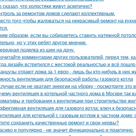
о сказал, что холостяки живут аскетично?
нтроль за ремонтом домов сделают коллективным.
есто того чтобы жаловаться на некрасивый ремонт на кухне
тся.
ким образом, если вы собираетесь ставить натяжной потоло
тельно, но у этих ребят другое мнение.
ередная поделка из шин на дачу.
очитайте комментарии других пользователей, перед тем, как
гда дизайн встретился с жестокой реальностью и всё пошло 
анцузы отдают дома за 1 евро - лишь бы кто-нибудь в них ж
жность вентиляции для безопасной работы газового котла
случае если не хватает энергии на уборку - посмотрите это 
чему вентиляция в котельной частного дома в Москве так 
рмативы и требования к вентиляции при строительстве жил
фективная вентиляция для газового котла: ключ к безопас
нтиляция для котельной с газовым котлом в частном доме:
тите сохранить качественные ремонт и свои нервы?
асиво и популярно - не значит функционально и практично.