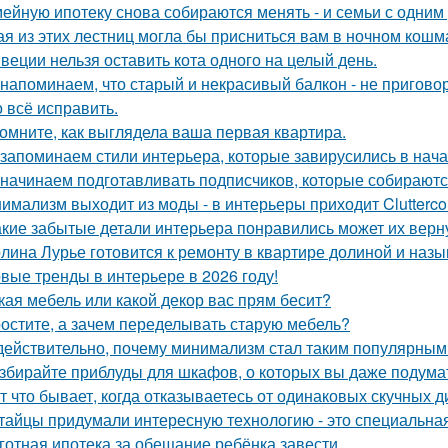
ейную ипотеку снова собираются менять - и семьи с одним
ая из этих лестниц могла бы присниться вам в ночном кош
веции нельзя оставить кота одного на целый день.
напоминаем, что старый и некрасивый балкон - не пригово
 всё исправить.
омните, как выглядела ваша первая квартира.
запоминаем стили интерьера, которые завирусились в нача
начинаем подготавливать подписчиков, которые собираются
имализм выходит из моды - в интерьеры приходит Clutterco
акие забытые детали интерьера понравились может их верн
лина Лурье готовится к ремонту в квартире долиной и наз
вые тренды в интерьере в 2026 году!
кая мебель или какой декор вас прям бесит?
остите, а зачем переделывать старую мебель?
действительно, почему минимализм стал таким популярным
збирайте приблуды для шкафов, о которых вы даже подумат
т что бывает, когда отказываетесь от одинаковых скучных 
тайцы придумали интересную технологию - это специальная
готная ипотека за обещание ребёнка завести.