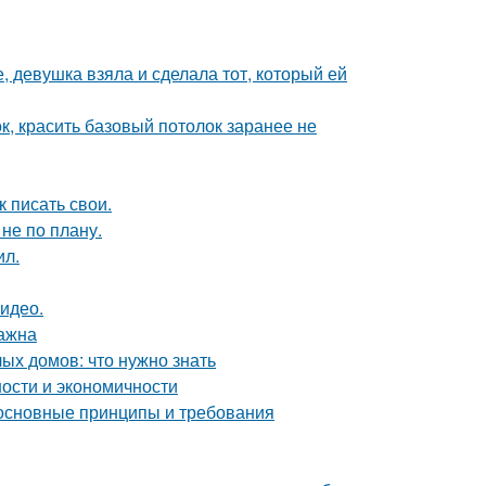
, девушка взяла и сделала тот, который ей
к, красить базовый потолок заранее не
 писать свои.
не по плану.
ил.
видео.
важна
ых домов: что нужно знать
ности и экономичности
 основные принципы и требования