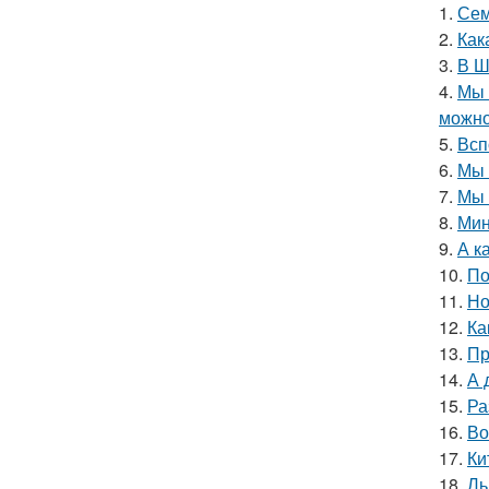
1.
Сем
2.
Как
3.
В Ш
4.
Мы 
можно
5.
Всп
6.
Мы 
7.
Мы 
8.
Мин
9.
А к
10.
По
11.
Но
12.
Ка
13.
Пр
14.
А 
15.
Ра
16.
Во
17.
Ки
18.
Ль