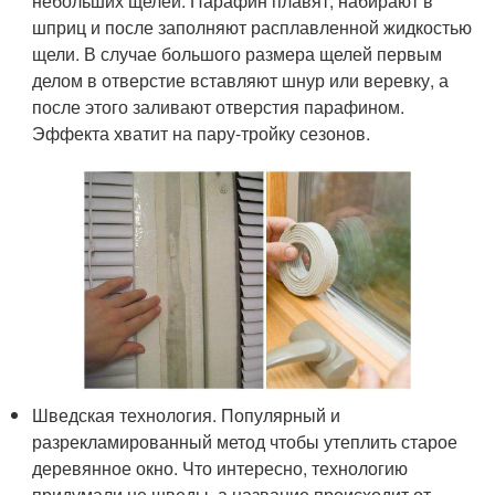
небольших щелей. Парафин плавят, набирают в
шприц и после заполняют расплавленной жидкостью
щели. В случае большого размера щелей первым
делом в отверстие вставляют шнур или веревку, а
после этого заливают отверстия парафином.
Эффекта хватит на пару-тройку сезонов.
Шведская технология. Популярный и
разрекламированный метод чтобы утеплить старое
деревянное окно. Что интересно, технологию
придумали не шведы, а название происходит от