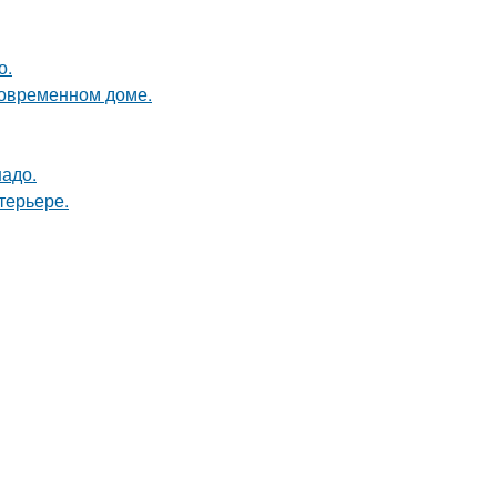
о.
 современном доме.
надо.
терьере.