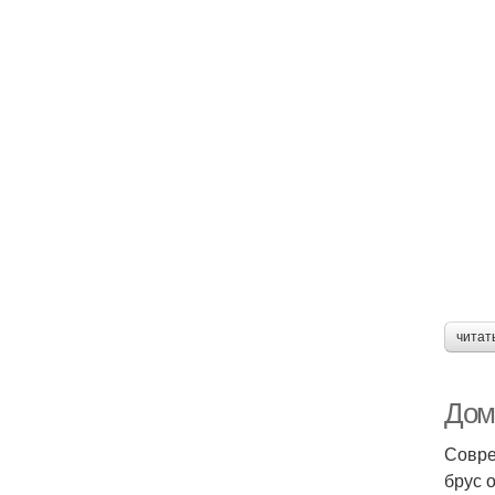
читат
Дом
Совре
брус 