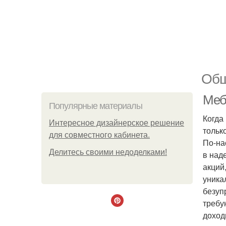
Общ
Мебе
Популярные материалы
Когда
Интересное дизайнерское решение
тольк
для совместного кабинета.
По-на
Делитесь своими недоделками!
в над
акций
уника
безуп
требу
доход