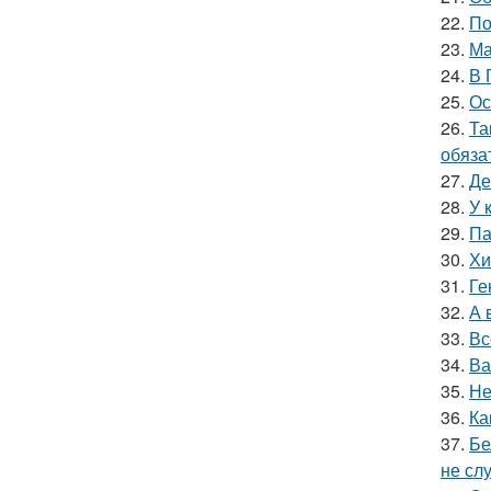
22.
По
23.
Ма
24.
В 
25.
Ос
26.
Та
обяза
27.
Де
28.
У 
29.
Па
30.
Хи
31.
Ге
32.
А 
33.
Вс
34.
Ва
35.
Не
36.
Ка
37.
Бе
не сл