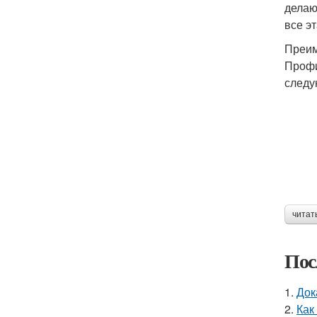
делаю
все э
Преим
Профи
следу
читат
Пос
1.
Док
2.
Как