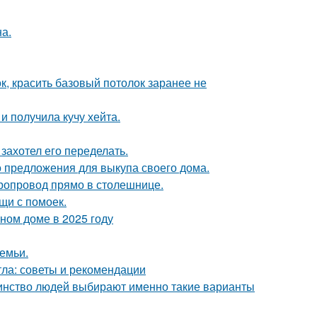
а.
к, красить базовый потолок заранее не
 получила кучу хейта.
захотел его переделать.
о предложения для выкупа своего дома.
оропровод прямо в столешнице.
щи с помоек.
тном доме в 2025 году
емьи.
тла: советы и рекомендации
шинство людей выбирают именно такие варианты