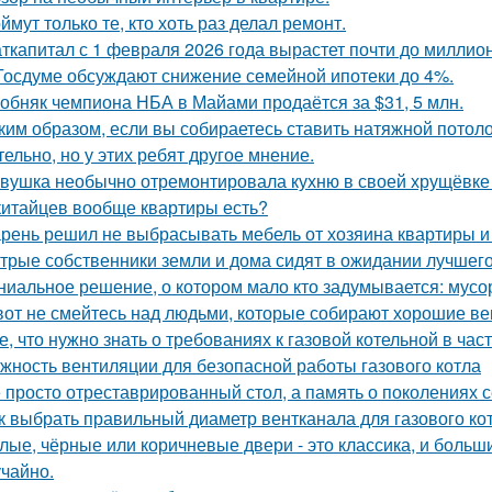
ймут только те, кто хоть раз делал ремонт.
ткапитал с 1 февраля 2026 года вырастет почти до миллион
Госдуме обсуждают снижение семейной ипотеки до 4%.
обняк чемпиона НБА в Майами продаётся за $31, 5 млн.
ким образом, если вы собираетесь ставить натяжной потоло
тельно, но у этих ребят другое мнение.
вушка необычно отремонтировала кухню в своей хрущёвке и
китайцев вообще квартиры есть?
рень решил не выбрасывать мебель от хозяина квартиры и 
трые собственники земли и дома сидят в ожидании лучшег
ниальное решение, о котором мало кто задумывается: мус
вот не смейтесь над людьми, которые собирают хорошие ве
е, что нужно знать о требованиях к газовой котельной в час
жность вентиляции для безопасной работы газового котла
 просто отреставрированный стол, а память о поколениях с
к выбрать правильный диаметр вентканала для газового ко
лые, чёрные или коричневые двери - это классика, и боль
учайно.