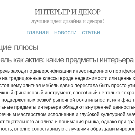
ИНТЕРЬЕР И ДЕКОР
лучшие идеи дизайна и декора!
главная
новости
статьи
ие плюсы
ль как актив: какие предметы интерьера 
 речь заходит о диверсификации инвестиционного портфеля
о на традиционные классы вроде недвижимости или ценных 
стоящему элитная мебель давно перестала быть просто ут
ежный финансовый инструмент, способный не только сохраня
, подверженных резкой рыночной волатильности, или фиат
льные предметы интерьера обладают внутренней ценностью
речным мастерством исполнения и глубокой культурной зн
ют тщательного анализа и понимания рынка, однако при гр
ность, вполне сопоставимую с лучшими образцами мирового