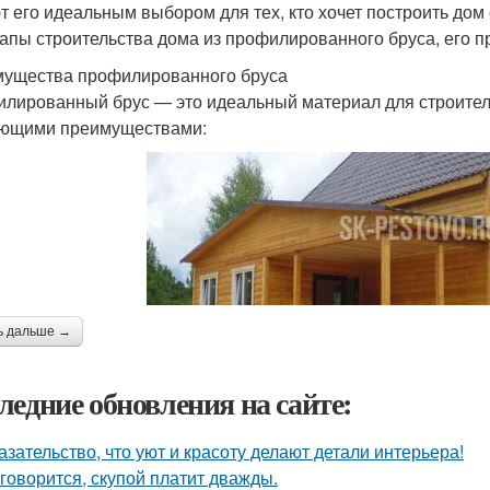
т его идеальным выбором для тех, кто хочет построить дом
тапы строительства дома из профилированного бруса, его 
ущества профилированного бруса
лированный брус — это идеальный материал для строитель
ющими преимуществами:
ь дальше →
ледние обновления на сайте:
азательство, что уют и красоту делают детали интерьера!
 говорится, скупой платит дважды.