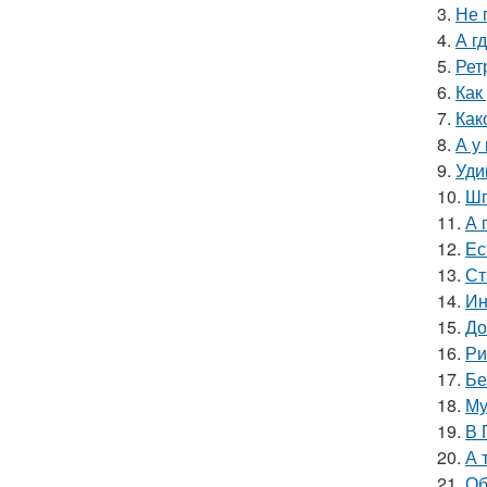
3.
Не 
4.
А г
5.
Рет
6.
Как
7.
Как
8.
А у
9.
Уди
10.
Шп
11.
А 
12.
Ес
13.
Ст
14.
Ин
15.
До
16.
Ри
17.
Бе
18.
Му
19.
В 
20.
А 
21.
Об