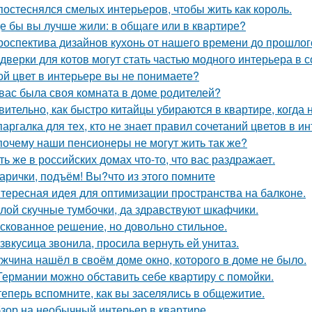
постеснялся смелых интерьеров, чтобы жить как король.
де бы вы лучше жили: в общаге или в квартире?
роспектива дизайнов кухонь от нашего времени до прошлог
 дверки для котов могут стать частью модного интерьера в
ой цвет в интерьере вы не понимаете?
 вас была своя комната в доме родителей?
вительно, как быстро китайцы убираются в квартире, когда 
аргалка для тех, кто не знает правил сочетаний цветов в ин
почему наши пенсионеры не могут жить так же?
ть же в российских домах что-то, что вас раздражает.
арички, подъём! Вы?что из этого помните
тересная идея для оптимизации пространства на балконе.
лой скучные тумбочки, да здравствуют шкафчики.
скованное решение, но довольно стильное.
звкусица звонила, просила вернуть ей унитаз.
жчина нашёл в своём доме окно, которого в доме не было.
Германии можно обставить себе квартиру с помойки.
теперь вспомните, как вы заселялись в общежитие.
зор на необычный интерьер в квартире.