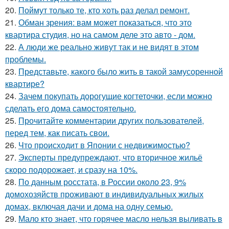
20.
Поймут только те, кто хоть раз делал ремонт.
21.
Обман зрения: вам может показаться, что это
квартира студия, но на самом деле это авто - дом.
22.
А люди же реально живут так и не видят в этом
проблемы.
23.
Представьте, какого было жить в такой замусоренной
квартире?
24.
Зачем покупать дорогущие когтеточки, если можно
сделать его дома самостоятельно.
25.
Прочитайте комментарии других пользователей,
перед тем, как писать свои.
26.
Что происходит в Японии с недвижимостью?
27.
Эксперты предупреждают, что вторичное жильё
скоро подорожает, и сразу на 10%.
28.
По данным росстата, в России около 23, 9%
домохозяйств проживают в индивидуальных жилых
домах, включая дачи и дома на одну семью.
29.
Мало кто знает, что горячее масло нельзя выливать в