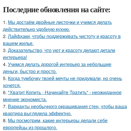
Последние обновления на сайте:
1.
Мы достаём двойные листочки и учимся делать
действительно удобную кухню.
2.
Лайфхаки, чтобы поддерживать чистоту и красоту в
вашем жилье.
3.
Доказательство, что уют и красоту делают детали
интерьера!
4.
Учимся делать дорогой интерьер за небольшие
деньги, быстро и просто.
5.
Когда тумбочку твоей мечты не придумали, но очень
хочется.
6.
"Хватит Копить - Начинайте Тратить" - неожиданное
мнение экономиста.
7.
Варианты необычного окрашивания стен, чтобы ваша
квартира выглядела эффектно.
8.
Мы посмотрим, какие интерьеры делали себе
европейцы из прошлого.