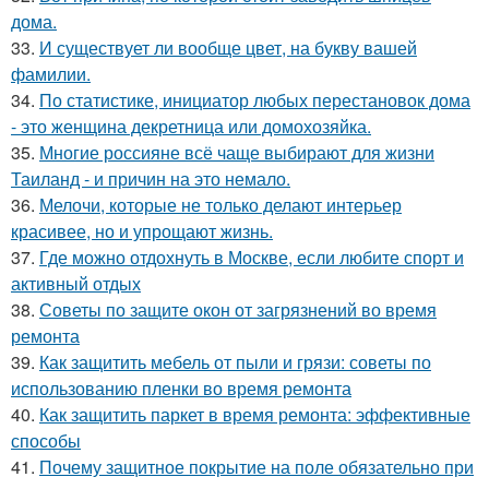
дома.
33.
И существует ли вообще цвет, на букву вашей
фамилии.
34.
По статистике, инициатор любых перестановок дома
- это женщина декретница или домохозяйка.
35.
Многие россияне всё чаще выбирают для жизни
Таиланд - и причин на это немало.
36.
Мелочи, которые не только делают интерьер
красивее, но и упрощают жизнь.
37.
Где можно отдохнуть в Москве, если любите спорт и
активный отдых
38.
Советы по защите окон от загрязнений во время
ремонта
39.
Как защитить мебель от пыли и грязи: советы по
использованию пленки во время ремонта
40.
Как защитить паркет в время ремонта: эффективные
способы
41.
Почему защитное покрытие на поле обязательно при