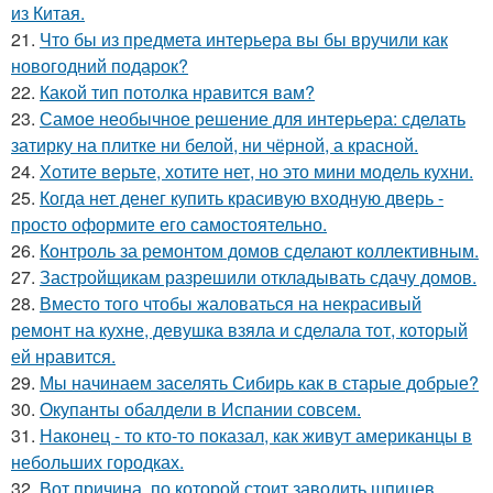
из Китая.
21.
Что бы из предмета интерьера вы бы вручили как
новогодний подарок?
22.
Какой тип потолка нравится вам?
23.
Самое необычное решение для интерьера: сделать
затирку на плитке ни белой, ни чёрной, а красной.
24.
Хотите верьте, хотите нет, но это мини модель кухни.
25.
Когда нет денег купить красивую входную дверь -
просто оформите его самостоятельно.
26.
Контроль за ремонтом домов сделают коллективным.
27.
Застройщикам разрешили откладывать сдачу домов.
28.
Вместо того чтобы жаловаться на некрасивый
ремонт на кухне, девушка взяла и сделала тот, который
ей нравится.
29.
Мы начинаем заселять Сибирь как в старые добрые?
30.
Окупанты обалдели в Испании совсем.
31.
Наконец - то кто-то показал, как живут американцы в
небольших городках.
32.
Вот причина, по которой стоит заводить шпицев