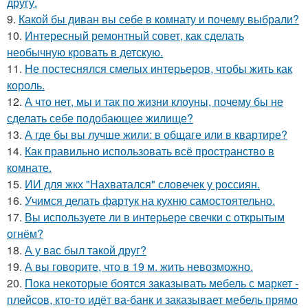
другу.
9.
Какой бы диван вы себе в комнату и почему выбрали?
10.
Интересный ремонтный совет, как сделать
необычную кровать в детскую.
11.
Не постеснялся смелых интерьеров, чтобы жить как
король.
12.
А что нет, мы и так по жизни клоуны, почему бы не
сделать себе подобающее жилище?
13.
А где бы вы лучше жили: в общаге или в квартире?
14.
Как правильно использовать всё пространство в
комнате.
15.
ИИ для жкх "Нахватался" словечек у россиян.
16.
Учимся делать фартук на кухню самостоятельно.
17.
Вы используете ли в интерьере свечки с открытым
огнём?
18.
А у вас был такой друг?
19.
А вы говорите, что в 19 м. жить невозможно.
20.
Пока некоторые боятся заказывать мебель с маркет -
плейсов, кто-то идёт ва-банк и заказывает мебель прямо