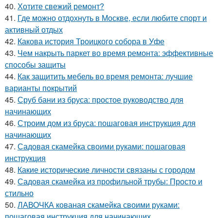
40.
Хотите свежий ремонт?
41.
Где можно отдохнуть в Москве, если любите спорт и
активный отдых
42.
Какова история Троицкого собора в Уфе
43.
Чем накрыть паркет во время ремонта: эффективные
способы защиты
44.
Как защитить мебель во время ремонта: лучшие
варианты покрытий
45.
Сруб бани из бруса: простое руководство для
начинающих
46.
Строим дом из бруса: пошаговая инструкция для
начинающих
47.
Садовая скамейка своими руками: пошаговая
инструкция
48.
Какие исторические личности связаны с городом
49.
Садовая скамейка из профильной трубы: Просто и
стильно
50.
ЛАВОЧКА кованая скамейка своими руками:
пошаговая инструкция для начинающих