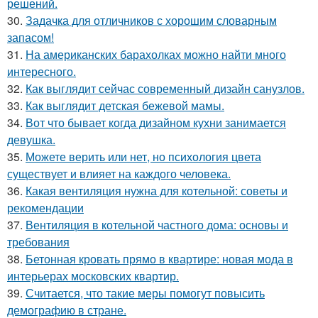
решений.
30.
Задачка для отличников с хорошим словарным
запасом!
31.
На американских барахолках можно найти много
интересного.
32.
Как выглядит сейчас современный дизайн санузлов.
33.
Как выглядит детская бежевой мамы.
34.
Вот что бывает когда дизайном кухни занимается
девушка.
35.
Можете верить или нет, но психология цвета
существует и влияет на каждого человека.
36.
Какая вентиляция нужна для котельной: советы и
рекомендации
37.
Вентиляция в котельной частного дома: основы и
требования
38.
Бетонная кровать прямо в квартире: новая мода в
интерьерах московских квартир.
39.
Считается, что такие меры помогут повысить
демографию в стране.