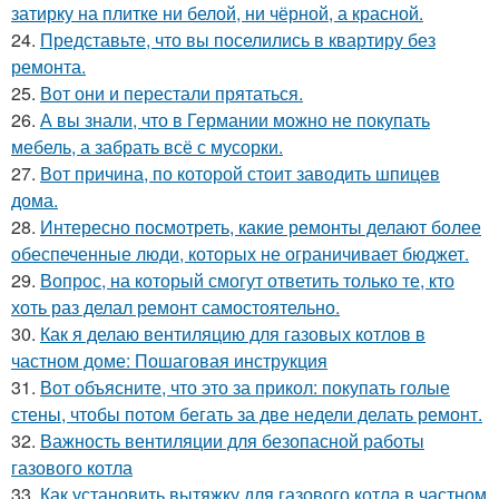
затирку на плитке ни белой, ни чёрной, а красной.
24.
Представьте, что вы поселились в квартиру без
ремонта.
25.
Вот они и перестали прятаться.
26.
А вы знали, что в Германии можно не покупать
мебель, а забрать всё с мусорки.
27.
Вот причина, по которой стоит заводить шпицев
дома.
28.
Интересно посмотреть, какие ремонты делают более
обеспеченные люди, которых не ограничивает бюджет.
29.
Вопрос, на который смогут ответить только те, кто
хоть раз делал ремонт самостоятельно.
30.
Как я делаю вентиляцию для газовых котлов в
частном доме: Пошаговая инструкция
31.
Вот объясните, что это за прикол: покупать голые
стены, чтобы потом бегать за две недели делать ремонт.
32.
Важность вентиляции для безопасной работы
газового котла
33.
Как установить вытяжку для газового котла в частном