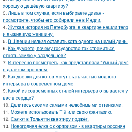
хорошую дешёвую квартиру?
3.
Лишь в том случае, если выбираете диван -
посмотрите, чтобы его собирали не в Индии.
4.
Жуткая история из Петербурга: в квартире нашли тело
и выжившую женщину.
5.
В Швеции нельзя оставить кота одного на целый день.
6.
Как думаете, почему государство так стремиться
отнять землю у владельцев?
7.
Интересно посмотреть, как представляли "Умный дом"
в далёком прошлом.
8.
Как дверки для котов могут стать частью модного
интерьера в современном доме.
9.
Какой из современных стилей интерьера отзывается у
вас в сердце?
10.
Делитесь своими самыми нелюбимыми оттенками.
11.
Можете использовать Т 9 или свою фантазию.
12.
Салют в Тольятти квартиру поджёг.
13.
Новогодняя ёлка с сюрпризом - в квартиры россиян