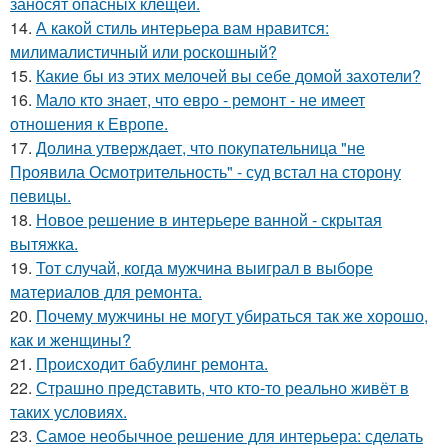
заносят опасных клещей.
14.
А какой стиль интерьера вам нравится:
милималистичный или роскошный?
15.
Какие бы из этих мелочей вы себе домой захотели?
16.
Мало кто знает, что евро - ремонт - не имеет
отношения к Европе.
17.
Долина утверждает, что покупательница "не
Проявила Осмотрительность" - суд встал на сторону
певицы.
18.
Новое решение в интерьере ванной - скрытая
вытяжка.
19.
Тот случай, когда мужчина выиграл в выборе
материалов для ремонта.
20.
Почему мужчины не могут убираться так же хорошо,
как и женщины?
21.
Происходит бабулинг ремонта.
22.
Страшно представить, что кто-то реально живёт в
таких условиях.
23.
Самое необычное решение для интерьера: сделать