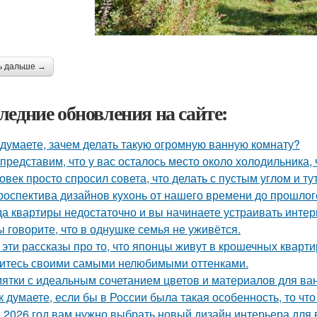
ь дальше →
ледние обновления на сайте:
 думаете, зачем делать такую огромную ванную комнату?
представим, что у вас осталось место около холодильника, 
овек просто спросил совета, что делать с пустым углом и ту
роспектива дизайнов кухонь от нашего времени до прошлог
да квартиры недостаточно и вы начинаете устраивать интер
ы говорите, что в однушке семья не уживётся.
 эти рассказы про то, что японцы живут в крошечных квартир
итесь своими самыми нелюбимыми оттенками.
ятки с идеальным сочетанием цветов и материалов для ва
к думаете, если бы в России была такая особенность, то чт
 2026 год вам нужно выбрать новый дизайн интерьера для