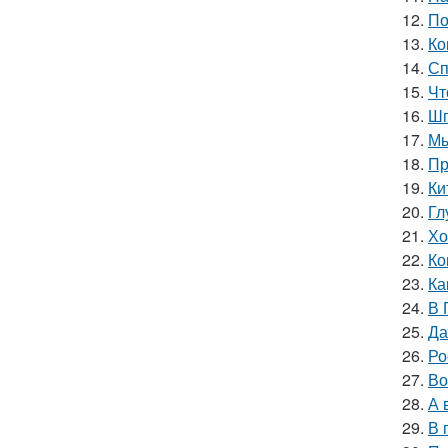
12.
По
13.
Ко
14.
Сп
15.
Чт
16.
Шп
17.
Мы
18.
Пр
19.
Ки
20.
Гл
21.
Хо
22.
Ко
23.
Ка
24.
В 
25.
Да
26.
Ро
27.
Во
28.
А 
29.
В 