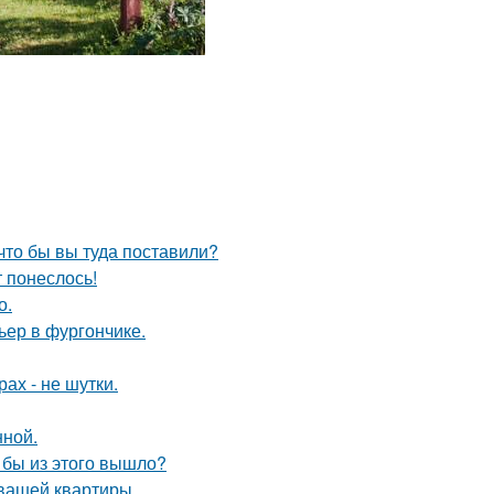
что бы вы туда поставили?
т понеслось!
о.
ьер в фургончике.
ах - не шутки.
нной.
о бы из этого вышло?
 вашей квартиры.