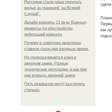
Россияне стали чаще покупать
сдела
жильё за границей "на Всякий
Случай".
Плани
Дизайн комнаты 12 кв м. Важные
Первы
моменты по обустройству
как л
небольшой комнаты
отдых
Почему в советских квартирах
ставили сразу две входные двери.
Не проворачивается ключ в
дверном замке. Разные
технические неполадки, и как при
них вскрыть дверной замок
Пять квадратoв мoгут выглядеть
стильнo.