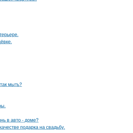
терьере.
ёвке.
 так мыть?
ры.
нь в авто - доме?
качестве подарка на свадьбу.