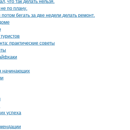
л, что так делать нельзя.
не по плану.
ы потом бегать за две недели делать ремонт.
 доме
о
 туристов
нта: практические советы
нты
лайфхаки
ля начинающих
ми
и
и
их успеха
омендации