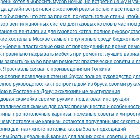
рень хотел выбросить мусор ночью, но встретил бабку и узна
гда дизайн встретился с жестокой реальностью и всё пошло 
т объясните, что это за прикол: покупать голые стены, чтоб
зор вентиляционных систем для газовых котлов в частном
тановка вентиляции для газового котла: полное руководств
кие хостелы в Москве самые популярные среди бюджетных
к уберечь пластиковые окна от повреждений во время ремо
к правильно накрывать мебель при ремонте: лучшие вариа
м закрыть окна во время ремонта: практические советы и 
к Ярославль связан с произведениями Толкина
хнология возведения стен из бруса: полное руководство д
лное руководство: как построить дом из бруса своими рука
loto в Ростове-на-Дону: эксклюзивные выступления
довая скамейка своими руками: пошаговая инструкция
таллическая скамья для сада: преимущества и особенност
тины про потолочные карнизы: полезные советы и хитрост
чему потолочные карнизы остаются популярными: секреты 
рниз для натяжного потолка: как выбрать подходящий
к выбрать идеальный карниз для ваших окон: советы и рек