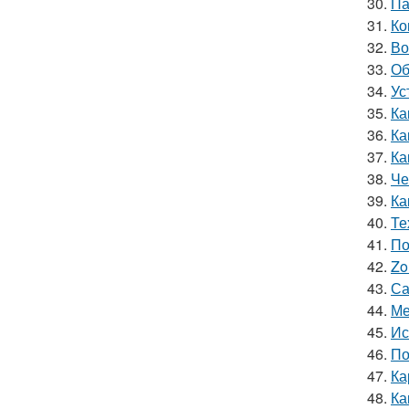
30.
Па
31.
Ко
32.
Во
33.
Об
34.
Ус
35.
Ка
36.
Ка
37.
Ка
38.
Че
39.
Ка
40.
Те
41.
По
42.
Zo
43.
Са
44.
Ме
45.
Ис
46.
По
47.
Ка
48.
Ка