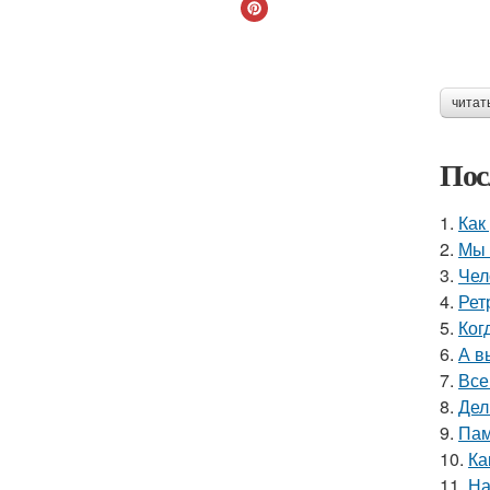
читат
Пос
1.
Как
2.
Мы 
3.
Чел
4.
Рет
5.
Ког
6.
А в
7.
Все
8.
Дел
9.
Пам
10.
Ка
11.
На