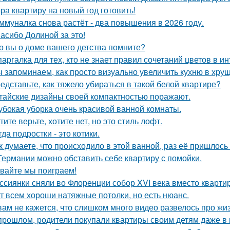
ра квартиру на новый год готовить!
ммуналка снова растёт - два повышения в 2026 году.
асибо Долиной за это!
о вы о доме вашего детства помните?
аргалка для тех, кто не знает правил сочетаний цветов в ин
 запоминаем, как просто визуально увеличить кухню в хрущ
едставьте, как тяжело убираться в такой белой квартире?
тайские дизайны своей компактностью поражают.
убокая уборка очень красивой ванной комнаты.
тите верьте, хотите нет, но это стиль лофт.
гда подростки - это котики.
к думаете, что происходило в этой ванной, раз её пришлось
Германии можно обставить себе квартиру с помойки.
вайте мы поиграем!
ссиянки сняли во Флоренции собор XVI века вместо кварти
т всем хороши натяжные потолки, но есть нюанс.
вам не кажется, что слишком много видео развелось про жиз
прошлом, родители покупали квартиры своим детям даже в 