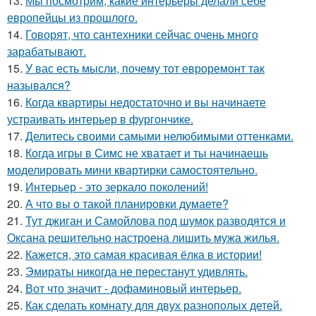
13.
Мы посмотрим, какие интерьеры делали себе
европейцы из прошлого.
14.
Говорят, что сантехники сейчас очень много
зарабатывают.
15.
У вас есть мысли, почему тот евроремонт так
назывался?
16.
Когда квартиры недостаточно и вы начинаете
устраивать интерьер в фургончике.
17.
Делитесь своими самыми нелюбимыми оттенками.
18.
Когда игры в Симс не хватает и ты начинаешь
моделировать мини квартирки самостоятельно.
19.
Интерьер - это зеркало поколений!
20.
А что вы о такой планировки думаете?
21.
Тут джиган и Самойлова под шумок разводятся и
Оксана решительно настроена лишить мужа жилья.
22.
Кажется, это самая красивая ёлка в истории!
23.
Эмираты никогда не перестанут удивлять.
24.
Вот что значит - дофаминовый интерьер.
25.
Как сделать комнату для двух разнополых детей.