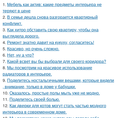
1.
Мебель как актив: какие предметы интерьера не
теряют в цене
2.
В семье децла снова разгорается квартирный
конфликт.
3.
Как хитро обставить свою квартиру, чтобы она
выглядела дорого.
4.
Ремонт знатно давит на кукуху, согласитесь!
5.
Красиво, но очень сложно.
6.
Нет, ну а что?
7.
Какой всвет вы бы выбрали для своего коридора?
8.
Мы посмотрим на красивое использование
радиаторов в интерьере.
9.
Поделитесь ностальгичными вещами, которые видели
, внимание, только в доме у бабушки.
10.
Оказалось, простые полы мыть уже не модно.
11.
Поделитесь своей болью.
12.
Как дверки для котов могут стать частью модного
интерьера в современном доме.