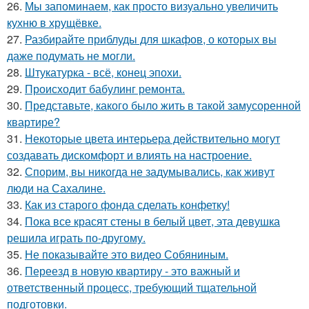
26.
Мы запоминаем, как просто визуально увеличить
кухню в хрущёвке.
27.
Разбирайте приблуды для шкафов, о которых вы
даже подумать не могли.
28.
Штукатурка - всё, конец эпохи.
29.
Происходит бабулинг ремонта.
30.
Представьте, какого было жить в такой замусоренной
квартире?
31.
Некоторые цвета интерьера действительно могут
создавать дискомфорт и влиять на настроение.
32.
Спорим, вы никогда не задумывались, как живут
люди на Сахалине.
33.
Как из старого фонда сделать конфетку!
34.
Пока все красят стены в белый цвет, эта девушка
решила играть по-другому.
35.
Не показывайте это видео Собяниным.
36.
Переезд в новую квартиру - это важный и
ответственный процесс, требующий тщательной
подготовки.