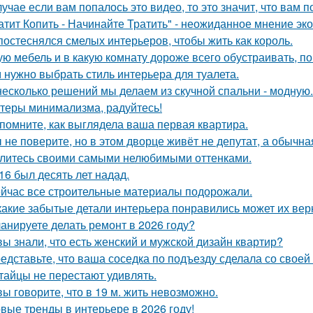
лучае если вам попалось это видео, то это значит, что вам 
атит Копить - Начинайте Тратить" - неожиданное мнение эк
постеснялся смелых интерьеров, чтобы жить как король.
ую мебель и в какую комнату дороже всего обустраивать, 
 нужно выбрать стиль интерьера для туалета.
несколько решений мы делаем из скучной спальни - модную.
теры минимализма, радуйтесь!
помните, как выглядела ваша первая квартира.
 не поверите, но в этом дворце живёт не депутат, а обычна
литесь своими самыми нелюбимыми оттенками.
16 был десять лет надад.
йчас все строительные материалы подорожали.
какие забытые детали интерьера понравились может их вер
анируете делать ремонт в 2026 году?
вы знали, что есть женский и мужской дизайн квартир?
едставьте, что ваша соседка по подъезду сделала со своей
тайцы не перестают удивлять.
вы говорите, что в 19 м. жить невозможно.
вые тренды в интерьере в 2026 году!