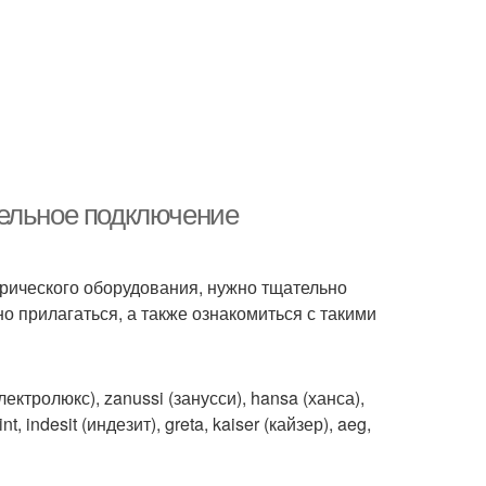
тельное подключение
трического оборудования, нужно тщательно
о прилагаться, а также ознакомиться с такими
ктролюкс), zanussi (занусси), hansa (ханса),
t, indesit (индезит), greta, kaiser (кайзер), aeg,