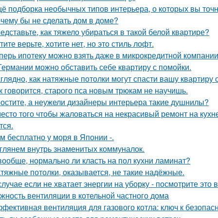
ё подборка необычных типов интерьера, о которых вы точн
чему бы не сделать дом в доме?
едставьте, как тяжело убираться в такой белой квартире?
тите верьте, хотите нет, но это стиль лофт.
перь ипотеку можно взять даже в микрокредитной компании
Германии можно обставить себе квартиру с помойки.
глядно, как натяжные потолки могут спасти вашу квартиру о
к говорится, старого пса новым трюкам не научишь.
остите, а неужели дизайнеры интерьера такие душнилы?
есто того чтобы жаловаться на некрасивый ремонт на кухне
тся.
м бесплатно у моря в Японии -.
глянем внутрь знаменитых коммуналок.
вообще, нормально ли класть на пол кухни ламинат?
тяжные потолки, оказывается, не такие надёжные.
случае если не хватает энергии на уборку - посмотрите это 
жность вентиляции в котельной частного дома
фективная вентиляция для газового котла: ключ к безопас