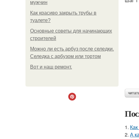
Шаг 1
мужчин
Как красиво закрыть трубы в
туалете?
Основные советы для начинающих
строителей
Можно ли есть арбуз после селедки.
Селедка с арбузом или тортом
Boт и наш ремoнт.
читат
Пос
1.
Как
2.
А к