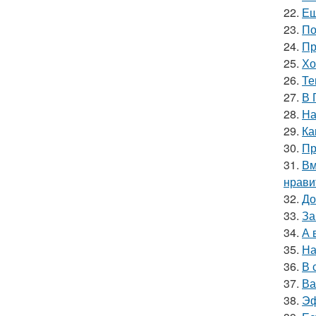
22.
Ещ
23.
По
24.
Пр
25.
Хо
26.
Те
27.
В 
28.
На
29.
Ка
30.
Пр
31.
Вм
нрави
32.
До
33.
За
34.
А 
35.
На
36.
В 
37.
Ва
38.
Эф