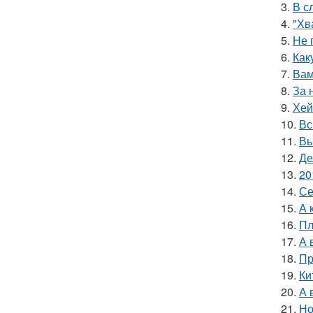
3.
В с
4.
"Хв
5.
Не 
6.
Как
7.
Вам
8.
За 
9.
Хей
10.
Вс
11.
Вы
12.
Де
13.
20
14.
Се
15.
А 
16.
Пл
17.
А 
18.
Пр
19.
Ки
20.
А 
21.
Но