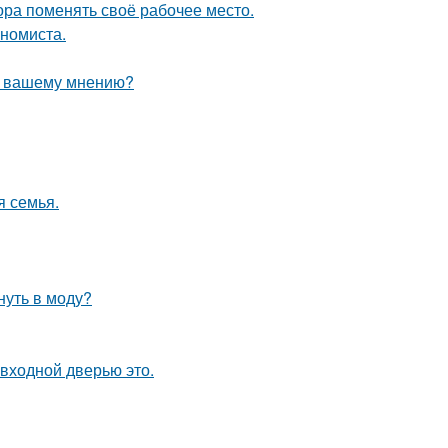
пора поменять своё рабочее место.
ономиста.
по вашему мнению?
я семья.
нуть в моду?
 входной дверью это.