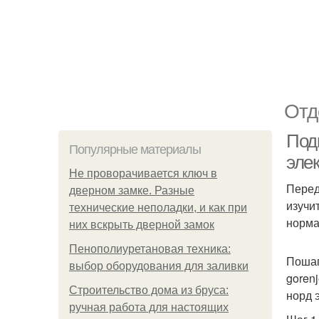
Отд
Под
Популярные материалы
эле
Не проворачивается ключ в
Перед
дверном замке. Разные
изучи
технические неполадки, и как при
норма
них вскрыть дверной замок
Пенополиуретановая техника:
Пошаг
выбор оборудования для заливки
gorenj
Строительство дома из бруса:
норд э
ручная работа для настоящих