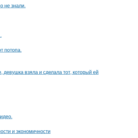
о не знали.
.
т потопа.
, девушка взяла и сделала тот, который ей
видео.
ности и экономичности