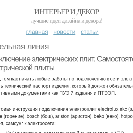
ИНТЕРЬЕР И ДЕКОР
лучшие идеи дизайна и декора!
главная
новости
статьи
ельная линия
ключение электрических плит. Самостоя
ктрической плиты
 тем как начать любые работы по подключению к сети элек
ть технический паспорт изделия, который должен обязательн
тивными документами как ПУЭ 7 издания и ПТЭЭП.
овая инструкция подключения электроплит electrolux ekc (эле
e (горение), bosch (бош), ariston (аристон), beko (веко), hotpoin
п, самсунг к электросети: