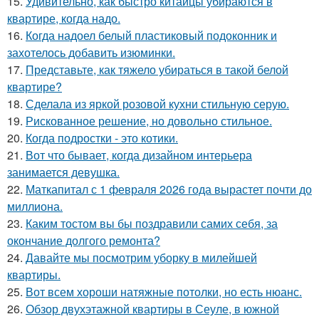
15.
Удивительно, как быстро китайцы убираются в
квартире, когда надо.
16.
Когда надоел белый пластиковый подоконник и
захотелось добавить изюминки.
17.
Представьте, как тяжело убираться в такой белой
квартире?
18.
Сделала из яркой розовой кухни стильную серую.
19.
Рискованное решение, но довольно стильное.
20.
Когда подростки - это котики.
21.
Вот что бывает, когда дизайном интерьера
занимается девушка.
22.
Маткапитал с 1 февраля 2026 года вырастет почти до
миллиона.
23.
Каким тостом вы бы поздравили самих себя, за
окончание долгого ремонта?
24.
Давайте мы посмотрим уборку в милейшей
квартиры.
25.
Вот всем хороши натяжные потолки, но есть нюанс.
26.
Обзор двухэтажной квартиры в Сеуле, в южной