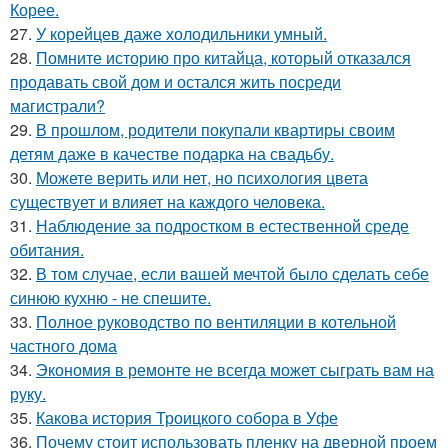
Корее.
27.
У корейцев даже холодильники умный.
28.
Помните историю про китайца, который отказался
продавать свой дом и остался жить посреди
магистрали?
29.
В прошлом, родители покупали квартиры своим
детям даже в качестве подарка на свадьбу.
30.
Можете верить или нет, но психология цвета
существует и влияет на каждого человека.
31.
Наблюдение за подростком в естественной среде
обитания.
32.
В том случае, если вашей мечтой было сделать себе
синюю кухню - не спешите.
33.
Полное руководство по вентиляции в котельной
частного дома
34.
Экономия в ремонте не всегда может сыграть вам на
руку.
35.
Какова история Троицкого собора в Уфе
36.
Почему стоит использовать пленку на дверной проем