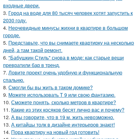
входные двери.
3.
Город на воде для 80 тысяч человек хотят запустить к
2030 году.
4.
Неочевидные минусы жихни в квартире в большом
городе.
5.
Представьте, что вы снимаете квартирку на несколько
дней, а там такой ремонт.
6.
"Бабушкин Стиль" снова в моде: как старые вещи
превратили бар в тренд.
7.
Ловите проект очень удобную и функциональную
спальню.
8.
Смогли бы вы жить в таком домике?
9.
Можете использовать Т 9 или свою фантазию.
10.
Сможете понять, сколько метров в квартире?
11.
Какие из этих косяков бесят лично вас и почему?
12.
А вы говорите, что в 19 м. жить невозможно.
13.
А китайцы толк в дизайне интерьеров знают!
14.
Пора квартиру на новый год готовить!