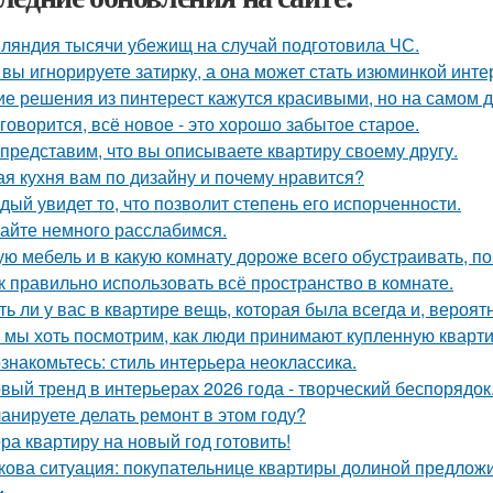
ляндия тысячи убежищ на случай подготовила ЧС.
 вы игнорируете затирку, а она может стать изюминкой инте
ие решения из пинтерест кажутся красивыми, но на самом д
 говорится, всё новое - это хорошо забытое старое.
представим, что вы описываете квартиру своему другу.
ая кухня вам по дизайну и почему нравится?
дый увидет то, что позволит степень его испорченности.
айте немного расслабимся.
ую мебель и в какую комнату дороже всего обустраивать, 
к правильно использовать всё пространство в комнате.
ть ли у вас в квартире вещь, которая была всегда и, вероят
 мы хоть посмотрим, как люди принимают купленную кварти
знакомьтесь: стиль интерьера неоклассика.
вый тренд в интерьерах 2026 года - творческий беспорядок
анируете делать ремонт в этом году?
ра квартиру на новый год готовить!
кова ситуация: покупательнице квартиры долиной предложи