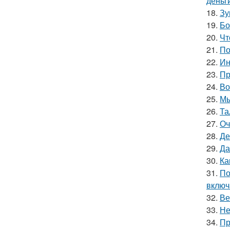
деньг
18.
Зу
19.
Бо
20.
Чт
21.
По
22.
Ин
23.
Пр
24.
Во
25.
Мы
26.
Та
27.
Оч
28.
Де
29.
Да
30.
Ка
31.
По
включ
32.
Ве
33.
Не
34.
Пр