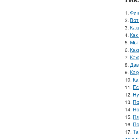
1.
Фин
2.
Вот
3.
Как
4.
Как
5.
Мы 
6.
Как
7.
Каж
8.
Дав
9.
Как
10.
Ка
11.
Ес
12.
Ну
13.
По
14.
Но
15.
Пл
16.
По
17.
Та