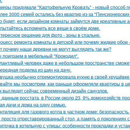
и.
меры придумали "Картофельную Кровать" - новый способ п
лее 3000 семей остались без квартир из-за "Пенсионерских
о будет, если дизайном комнаты займутся две креативные а
пытайтесь вспомнить все вещи в своём доме.
тересное решение для фото - зоны в спальне.
оцесс ремонта комнаты в детской или почему жидкие обои - 
т почему наши деревни не могут выглядеть так же?
 поиграем в мебельный "Крокодил".
лантливый человек даже в небольшом пространстве сможет
ередная поделка из шин на дачу.
вушка необычно отремонтировала кухню в своей хрущёвке и
вайте мы посмотрим, как раньше оформляли квартиры в це
к выглядит сейчас современный дизайн санузлов.
 данным росстата, в России около 23, 9% домохозяйств п
ая дачи и дома на одну семью.
нтиляция для газового котла в частном доме: безопасность
 просто отреставрированный стол, а память о поколениях с
иточка в котельную с улицы: особенности прокладки и уста