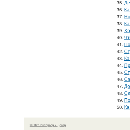
35.
Де
36.
Ка
37.
Но
38.
Ка
39.
Хо
40.
Чт
41.
По
42.
Ст
43.
Ка
44.
Пр
45.
Ст
46.
Са
47.
До
48.
Сд
49.
По
50.
Ка
© 2026 Интерьер и Декор