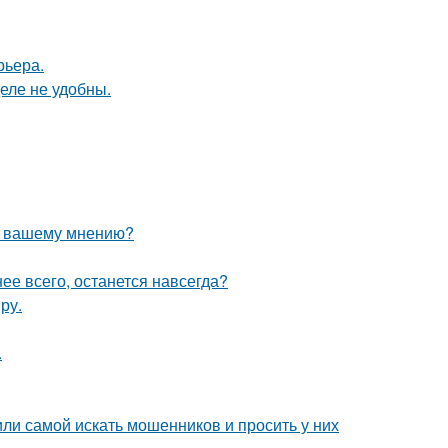
рьера.
еле не удобны.
по вашему мнению?
нее всего, останется навсегда?
ру.
.
ли самой искать мошенников и просить у них