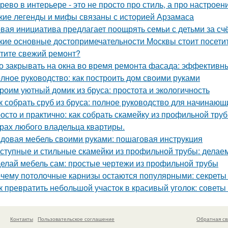
рево в интерьере - это не просто про стиль, а про настроен
кие легенды и мифы связаны с историей Арзамаса
вая инициатива предлагает поощрять семьи с детьми за сч
кие основные достопримечательности Москвы стоит посети
тите свежий ремонт?
о закрывать на окна во время ремонта фасада: эффектив
лное руководство: как построить дом своими руками
роим уютный домик из бруса: простота и экологичность
к собрать сруб из бруса: полное руководство для начинающ
осто и практично: как собрать скамейку из профильной тру
рах любого владельца квартиры.
довая мебель своими руками: пошаговая инструкция
ступные и стильные скамейки из профильной трубы: делае
елай мебель сам: простые чертежи из профильной трубы
чему потолочные карнизы остаются популярными: секреты 
к превратить небольшой участок в красивый уголок: советы
Контакты
Пользовательское соглашение
Обратная св