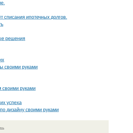
ие.
ёт списания ипотечных долгов.
ть
ные решения
их
бы своими руками
м своими руками
их успеха
 по дизайну своими руками
язь