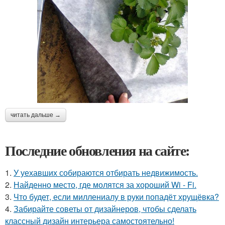
читать дальше →
Последние обновления на сайте:
1.
У уехавших собираются отбирать недвижимость.
2.
Найденно место, где молятся за хороший Wi - Fi.
3.
Что будет, если миллениалу в руки попадёт хрущёвка?
4.
Забирайте советы от дизайнеров, чтобы сделать
классный дизайн интерьера самостоятельно!