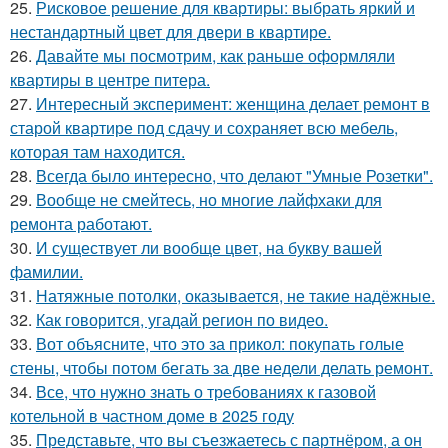
25.
Рисковое решение для квартиры: выбрать яркий и
нестандартный цвет для двери в квартире.
26.
Давайте мы посмотрим, как раньше оформляли
квартиры в центре питера.
27.
Интересный эксперимент: женщина делает ремонт в
старой квартире под сдачу и сохраняет всю мебель,
которая там находится.
28.
Всегда было интересно, что делают "Умные Розетки".
29.
Вообще не смейтесь, но многие лайфхаки для
ремонта работают.
30.
И существует ли вообще цвет, на букву вашей
фамилии.
31.
Натяжные потолки, оказывается, не такие надёжные.
32.
Как говорится, угадай регион по видео.
33.
Вот объясните, что это за прикол: покупать голые
стены, чтобы потом бегать за две недели делать ремонт.
34.
Все, что нужно знать о требованиях к газовой
котельной в частном доме в 2025 году
35.
Представьте, что вы съезжаетесь с партнёром, а он