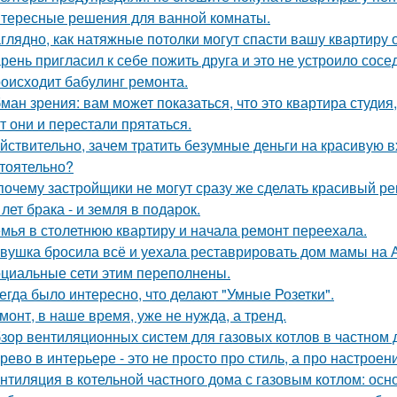
тересные решения для ванной комнаты.
глядно, как натяжные потолки могут спасти вашу квартиру о
рень пригласил к себе пожить друга и это не устроило сосе
оисходит бабулинг ремонта.
ман зрения: вам может показаться, что это квартира студия,
т они и перестали прятаться.
йствительно, зачем тратить безумные деньги на красивую в
тоятельно?
почему застройщики не могут сразу же сделать красивый р
 лет брака - и земля в подарок.
мья в столетнюю квартиру и начала ремонт переехала.
вушка бросила всё и уехала реставрировать дом мамы на 
циальные сети этим переполнены.
егда было интересно, что делают "Умные Розетки".
монт, в наше время, уже не нужда, а тренд.
зор вентиляционных систем для газовых котлов в частном
рево в интерьере - это не просто про стиль, а про настроен
нтиляция в котельной частного дома с газовым котлом: ос