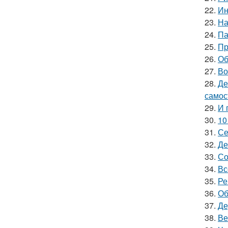
22.
Ин
23.
На
24.
Па
25.
Пр
26.
Об
27.
Во
28.
Де
самос
29.
И 
30.
10
31.
Се
32.
Де
33.
Со
34.
Вс
35.
Ре
36.
Об
37.
Де
38.
Ве