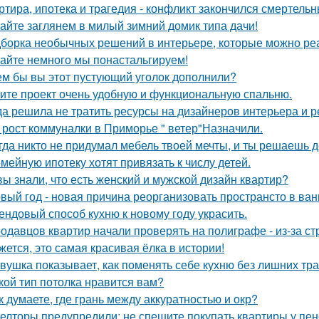
ртира, ипотека и трагедия - конфликт закончился смертель
айте заглянем в милый зимний домик типа дачи!
борка необычных решений в интерьере, которые можно реа
айте немного мы понастальгируем!
ем бы вы этот пустующий уголок дополнили?
ите проект очень удобную и функциональную спальню.
да решила не тратить ресурсы на дизайнеров интерьера и 
 рост коммуналки в Приморье " ветер"Назначили.
гда никто не придумал мебель твоей мечты, и ты решаешь д
мейную ипотеку хотят привязать к числу детей.
вы знали, что есть женский и мужской дизайн квартир?
вый год - новая причина реорганизовать пространсто в ван
ендовый способ кухню к новому году украсить.
одавцов квартир начали проверять на полиграфе - из-за с
жется, это самая красивая ёлка в истории!
вушка показывает, как поменять себе кухню без лишних тра
кой тип потолка нравится вам?
к думаете, где грань между аккуратностью и окр?
елторы предупредили: не спешите покупать квартиры у пе