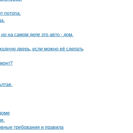
т потопа.
да.
 но на самом деле это авто - дом.
ходную дверь, если можно её сделать
емонт?
Алтае.
 доме
ие.
новные требования и правила