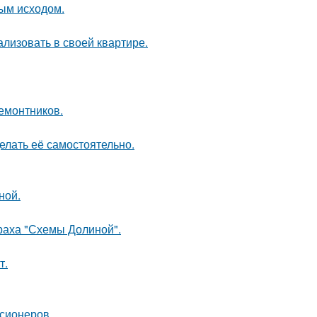
ным исходом.
лизовать в своей квартире.
ремонтников.
елать её самостоятельно.
ной.
траха "Схемы Долиной".
т.
нсионеров.