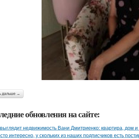
ь дальше →
ледние обновления на сайте:
 выглядит недвижимость Вани Дмитриенко: квартира, дом и 
сто интересно, у скольких из наших подписчиков есть пост