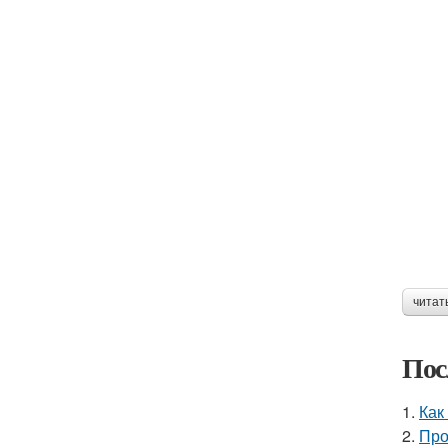
читат
Пос
1.
Как
2.
Про