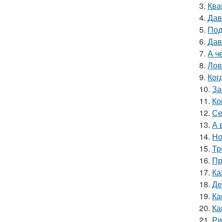
3.
Ква
4.
Дав
5.
Под
6.
Дав
7.
А ч
8.
Лов
9.
Ког
10.
За
11.
Ко
12.
Се
13.
А 
14.
Но
15.
Тр
16.
Пр
17.
Ка
18.
Де
19.
Ка
20.
Ка
21.
Ри