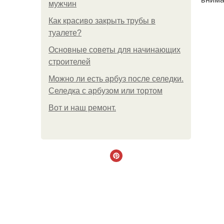
мужчин
Как красиво закрыть трубы в
туалете?
Основные советы для начинающих
строителей
Можно ли есть арбуз после селедки.
Селедка с арбузом или тортом
Boт и наш ремoнт.