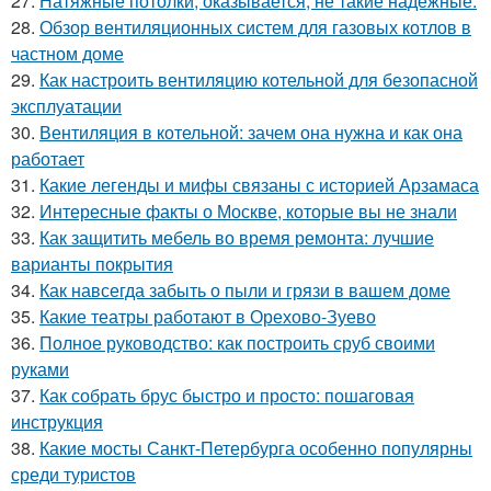
27.
Натяжные потолки, оказывается, не такие надёжные.
28.
Обзор вентиляционных систем для газовых котлов в
частном доме
29.
Как настроить вентиляцию котельной для безопасной
эксплуатации
30.
Вентиляция в котельной: зачем она нужна и как она
работает
31.
Какие легенды и мифы связаны с историей Арзамаса
32.
Интересные факты о Москве, которые вы не знали
33.
Как защитить мебель во время ремонта: лучшие
варианты покрытия
34.
Как навсегда забыть о пыли и грязи в вашем доме
35.
Какие театры работают в Орехово-Зуево
36.
Полное руководство: как построить сруб своими
руками
37.
Как собрать брус быстро и просто: пошаговая
инструкция
38.
Какие мосты Санкт-Петербурга особенно популярны
среди туристов