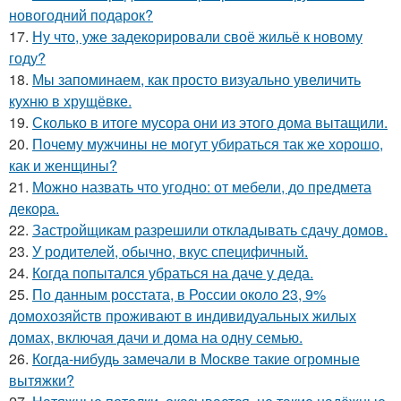
новогодний подарок?
17.
Ну что, уже задекорировали своё жильё к новому
году?
18.
Мы запоминаем, как просто визуально увеличить
кухню в хрущёвке.
19.
Сколько в итоге мусора они из этого дома вытащили.
20.
Почему мужчины не могут убираться так же хорошо,
как и женщины?
21.
Можно назвать что угодно: от мебели, до предмета
декора.
22.
Застройщикам разрешили откладывать сдачу домов.
23.
У родителей, обычно, вкус специфичный.
24.
Когда попытался убраться на даче у деда.
25.
По данным росстата, в России около 23, 9%
домохозяйств проживают в индивидуальных жилых
домах, включая дачи и дома на одну семью.
26.
Когда-нибудь замечали в Москве такие огромные
вытяжки?