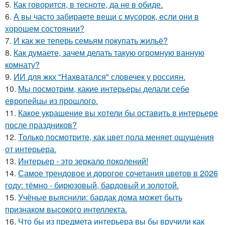
5.
Как говорится, в тесноте, да не в обиде.
6.
А вы часто забираете вещи с мусорок, если они в
хорошем состоянии?
7.
И как же теперь семьям покупать жильё?
8.
Как думаете, зачем делать такую огромную ванную
комнату?
9.
ИИ для жкх "Нахватался" словечек у россиян.
10.
Мы посмотрим, какие интерьеры делали себе
европейцы из прошлого.
11.
Какое украшение вы хотели бы оставить в интерьере
после праздников?
12.
Только посмотрите, как цвет пола меняет ощущения
от интерьера.
13.
Интерьер - это зеркало поколений!
14.
Самое трендовое и дорогое сочетания цветов в 2026
году: тёмно - бирюзовый, бардовый и золотой.
15.
Учёные выяснили: бардак дома может быть
признаком высокого интеллекта.
16.
Что бы из предмета интерьера вы бы вручили как