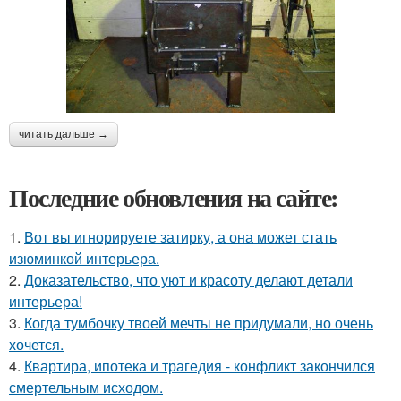
читать дальше →
Последние обновления на сайте:
1.
Вот вы игнорируете затирку, а она может стать
изюминкой интерьера.
2.
Доказательство, что уют и красоту делают детали
интерьера!
3.
Когда тумбочку твоей мечты не придумали, но очень
хочется.
4.
Квартира, ипотека и трагедия - конфликт закончился
смертельным исходом.