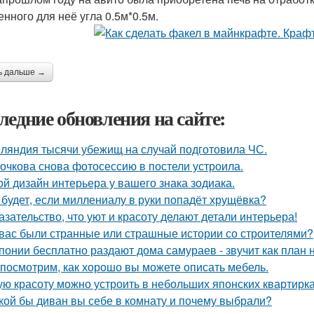
енного для неё угла 0.5м*0.5м.
ь дальше →
ледние обновления на сайте:
ляндия тысячи убежищ на случай подготовила ЧС.
очкова снова фотосессию в постели устроила.
ой дизайн интерьера у вашего знака зодиака.
 будет, если миллениалу в руки попадёт хрущёвка?
азательство, что уют и красоту делают детали интерьера!
 вас были странные или страшные истории со строителями?
понии бесплатно раздают дома самураев - звучит как план 
посмотрим, как хорошо вы можете описать мебель.
ую красоту можно устроить в небольших японских квартирка
кой бы диван вы себе в комнату и почему выбрали?