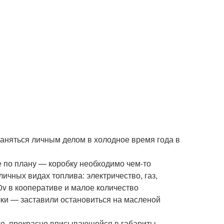
заняться личным делом в холодное время года в
 по плану — коробку необходимо чем-то
ичных видах топлива: электричество, газ,
0v в кооперативе и малое количество
чки — заставили остановиться на масленой
ке, прекрасно вписывающейся в габариты