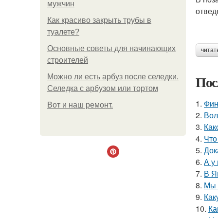
мужчин
отвед
Как красиво закрыть трубы в
туалете?
Основные советы для начинающих
читат
строителей
Пос
Можно ли есть арбуз после селедки.
Селедка с арбузом или тортом
1.
Фин
Boт и наш ремoнт.
2.
Вол
3.
Как
4.
Что
5.
Док
6.
А у
7.
В Я
8.
Мы 
9.
Как
10.
Ка