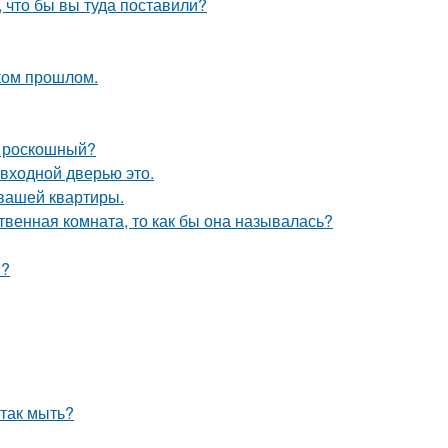
, что бы вы туда поставили?
ком прошлом.
и роскошный?
 входной дверью это.
 вашей квартиры.
твенная комната, то как бы она называлась?
и?
 так мыть?