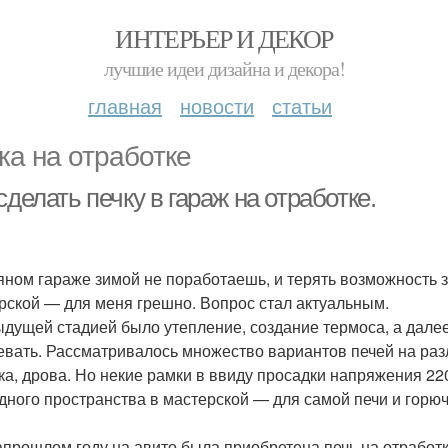
ИНТЕРЬЕР И ДЕКОР
лучшие идеи дизайна и декора!
главная
новости
статьи
ка на отработке
сделать печку в гараж на отработке.
яном гараже зимой не поработаешь, и терять возможность 
рской — для меня грешно. Вопрос стал актуальным.
дущей стадией было утепление, создание термоса, а далее
евать. Рассматривалось множество вариантов печей на разл
ка, дрова. Но некие рамки в ввиду просадки напряжения 22
дного пространства в мастерской — для самой печи и горю
апрошлом году на авито была приобретена печь на отработ