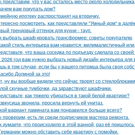
 представим, что у вас осталось место около холодильника
зачем вам покупать дом?
мейную ипотеку распространят на вторичку.
тересно посмотреть, как представляли "Умный дом" в далё
вый трендовый оттенок для кухни - тауп.
к выбрать шкаф-кровать трансформер: советы покупателю
какой стиль интерьера вам нравится: милималистичный ил
едставьте, что ваша соседка по подъезду сделала со своей
 2026 год вам нужно выбрать новый дизайн интерьера для
шь в том случае, если бы у вашего питомца была своя собс
асибо Долиной за это!
т, ну вы вообще видели что сейчас творят со стеклоблокам
лой скучные тумбочки, да здравствуют шкафчики.
едставьте, как тяжело убираться в такой белой квартире?
звкусица звонила, просила вернуть ей унитаз.
кой вариант ламината вам понравился больше всего?
 проверим, есть ли среди подписчиков мастера ремонта.
к думаете, что происходило в этой ванной, раз её пришлось
Германии можно обставить себе квартиру с помойки.