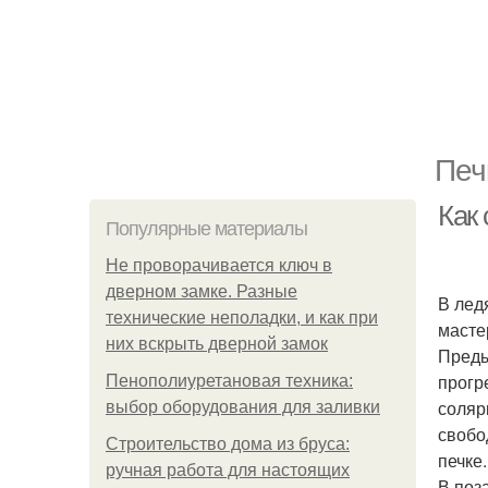
Печ
Как 
Популярные материалы
Не проворачивается ключ в
дверном замке. Разные
В лед
технические неполадки, и как при
масте
них вскрыть дверной замок
Преды
прогр
Пенополиуретановая техника:
соляр
выбор оборудования для заливки
свобо
Строительство дома из бруса:
печке.
ручная работа для настоящих
В поз