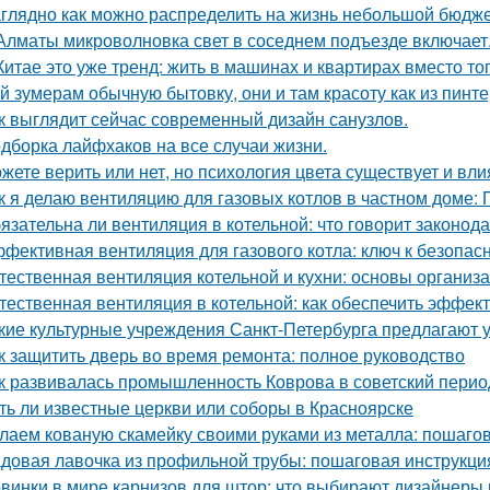
глядно как можно распределить на жизнь небольшой бюдже
Алматы микроволновка свет в соседнем подъезде включает
Китае это уже тренд: жить в машинах и квартирах вместо то
й зумерам обычную бытовку, они и там красоту как из пинте
к выглядит сейчас современный дизайн санузлов.
дборка лайфхаков на все случаи жизни.
жете верить или нет, но психология цвета существует и вли
к я делаю вентиляцию для газовых котлов в частном доме:
язательна ли вентиляция в котельной: что говорит законод
фективная вентиляция для газового котла: ключ к безопас
тественная вентиляция котельной и кухни: основы организ
тественная вентиляция в котельной: как обеспечить эффект
кие культурные учреждения Санкт-Петербурга предлагают 
к защитить дверь во время ремонта: полное руководство
к развивалась промышленность Коврова в советский перио
ть ли известные церкви или соборы в Красноярске
лаем кованую скамейку своими руками из металла: пошаго
довая лавочка из профильной трубы: пошаговая инструкц
винки в мире карнизов для штор: что выбирают дизайнеры 