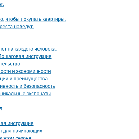
т.
.
го, чтобы покупать квартиры.
реста наведут.
яет на каждого человека.
 Пошаговая инструкция
ательство
ности и экономичности
ации и преимущества
ивность и безопасность
уникальные экспонаты
д
вая инструкция
ия для начинающих
в этом сезоне