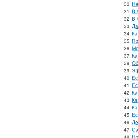
30.
На
31.
В 
32.
В 
33.
Да
34.
Ка
35.
По
36.
Мо
37.
Ка
38.
Об
39.
Эф
40.
Ес
41.
Ес
42.
Ка
43.
Ка
44.
Ка
45.
Ес
46.
Де
47.
Са
48.
Но