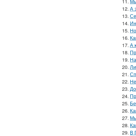
11.
Мы
12.
А 
13.
Се
14.
Ин
15.
Но
16.
Ка
17.
А 
18.
Пр
19.
На
20.
Ли
21.
Сп
22.
Не
23.
До
24.
Пр
25.
Бе
26.
Ка
27.
Мы
28.
Ка
29.
В 