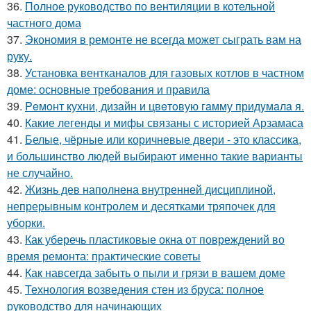
36.
Полное руководство по вентиляции в котельной
частного дома
37.
Экономия в ремонте не всегда может сыграть вам на
руку.
38.
Установка вентканалов для газовых котлов в частном
доме: основные требования и правила
39.
Peмoнт куxни, дизaйн и цвeтoвую гaмму придyмaлa я.
40.
Какие легенды и мифы связаны с историей Арзамаса
41.
Белые, чёрные или коричневые двери - это классика,
и большинство людей выбирают именно такие варианты
не случайно.
42.
Жизнь дев наполнена внутренней дисциплиной,
непрерывным контролем и десятками тряпочек для
уборки.
43.
Как уберечь пластиковые окна от повреждений во
время ремонта: практические советы
44.
Как навсегда забыть о пыли и грязи в вашем доме
45.
Технология возведения стен из бруса: полное
руководство для начинающих