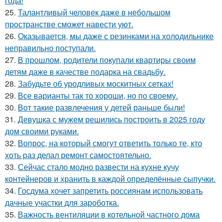
года!
25.
Талантливый человек даже в небольшом
пространстве сможет навести уют.
26.
Оказывается, мы даже с резинками на холодильнике
неправильно поступали.
27.
В прошлом, родители покупали квартиры своим
детям даже в качестве подарка на свадьбу.
28.
Забудьте об уродливых москитных сетках!
29.
Все варианты так то хороши, но по своему.
30.
Вот такие развлечения у детей раньше были!
31.
Девушка с мужем решились построить в 2025 году
дом своими руками.
32.
Вопрос, на который смогут ответить только те, кто
хоть раз делал ремонт самостоятельно.
33.
Сейчас стало модно развести на кухне кучу
контейнеров и хранить в каждой определённые сыпучки.
34.
Госдума хочет запретить россиянам использовать
дачные участки для зароботка.
35.
Важность вентиляции в котельной частного дома