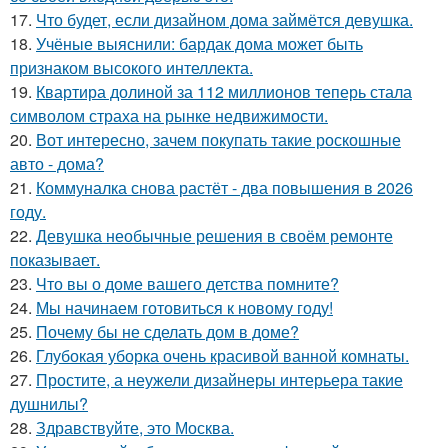
17.
Что будет, если дизайном дома займётся девушка.
18.
Учёные выяснили: бардак дома может быть
признаком высокого интеллекта.
19.
Квартира долиной за 112 миллионов теперь стала
символом страха на рынке недвижимости.
20.
Вот интересно, зачем покупать такие роскошные
авто - дома?
21.
Коммуналка снова растёт - два повышения в 2026
году.
22.
Девушка необычные решения в своём ремонте
показывает.
23.
Что вы о доме вашего детства помните?
24.
Мы начинаем готовиться к новому году!
25.
Почему бы не сделать дом в доме?
26.
Глубокая уборка очень красивой ванной комнаты.
27.
Простите, а неужели дизайнеры интерьера такие
душнилы?
28.
Здравствуйте, это Москва.