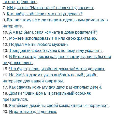
- и стоят дешевле.
7.
ИИ для жкх "Нахватался" словечек у россиян.
8.
Кто-нибудь объяснит, что он тут делает?
9.
Вот по этому не стоит верить идеальным ремонтам в
интернете.
10.
А у вас была своя комната в доме родителей?
11.
Можете использовать Т 9 или свою фантазию.
12.
Подвал мечты любого мужчины.
13.
Трендовый способ кухню к новому году украсить.
14.
В Китае сотрудникам раздают квартиры, лишь бы они
не увольнялись.
15.
Что будет, если дизайном дома займётся девушка.
16.
На 2026 год вам нужно выбрать новый дизайн
интерьера для вашей квартиры.
17.
Как сделать комнату для двух разнополых детей.
18.
Дом из "Один Дома" в стерильный особняк
превратился.
19.
Китайские дизайны своей компактностью поражают.
20.
Игра только для девочек.