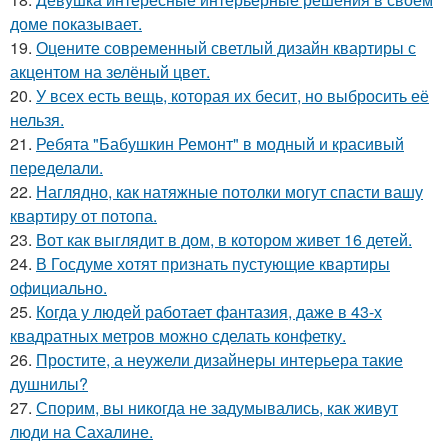
доме показывает.
19.
Оцените современный светлый дизайн квартиры с
акцентом на зелёный цвет.
20.
У всех есть вещь, которая их бесит, но выбросить её
нельзя.
21.
Ребята "Бабушкин Ремонт" в модный и красивый
переделали.
22.
Наглядно, как натяжные потолки могут спасти вашу
квартиру от потопа.
23.
Вот как выглядит в дом, в котором живет 16 детей.
24.
В Госдуме хотят признать пустующие квартиры
официально.
25.
Когда у людей работает фантазия, даже в 43-х
квадратных метров можно сделать конфетку.
26.
Простите, а неужели дизайнеры интерьера такие
душнилы?
27.
Спорим, вы никогда не задумывались, как живут
люди на Сахалине.