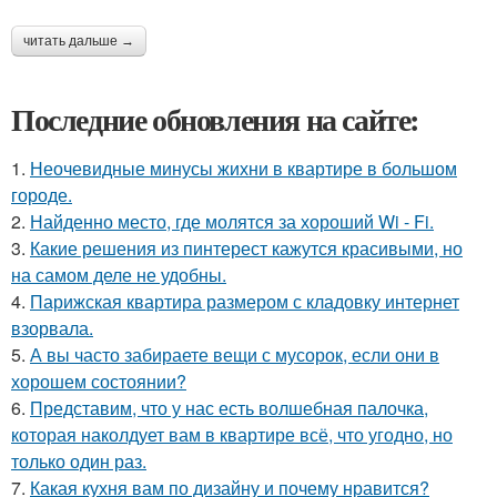
читать дальше →
Последние обновления на сайте:
1.
Неочевидные минусы жихни в квартире в большом
городе.
2.
Найденно место, где молятся за хороший Wi - Fi.
3.
Какие решения из пинтерест кажутся красивыми, но
на самом деле не удобны.
4.
Парижская квартира размером с кладовку интернет
взорвала.
5.
А вы часто забираете вещи с мусорок, если они в
хорошем состоянии?
6.
Представим, что у нас есть волшебная палочка,
которая наколдует вам в квартире всё, что угодно, но
только один раз.
7.
Какая кухня вам по дизайну и почему нравится?