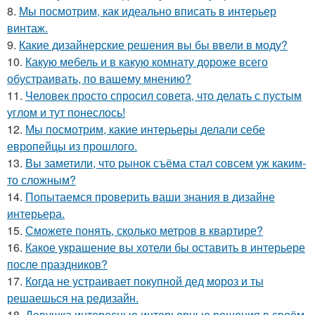
8.
Мы посмотрим, как идеально вписать в интерьер
винтаж.
9.
Какие дизайнерские решения вы бы ввели в моду?
10.
Какую мебель и в какую комнату дороже всего
обустраивать, по вашему мнению?
11.
Человек просто спросил совета, что делать с пустым
углом и тут понеслось!
12.
Мы посмотрим, какие интерьеры делали себе
европейцы из прошлого.
13.
Вы заметили, что рынок съёма стал совсем уж каким-
то сложным?
14.
Попытаемся проверить ваши знания в дизайне
интерьера.
15.
Сможете понять, сколько метров в квартире?
16.
Какое украшение вы хотели бы оставить в интерьере
после праздников?
17.
Когда не устраивает покупной дед мороз и ты
решаешься на редизайн.
18.
Девушка интересные интерьерные решения в своём