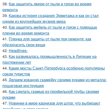
38.
Как защитить двери от пыли и грязи во время
ремонта
39.
Какова история создания Эрмитажа и как он стал
одним из крупнейших музеев мира
40.
Как защитить мебель от пыли и грязи с помощью
пленки во время ремонта
41.
Пленка для защиты от пыли при ремонте: как
обезопасить свои вещи
42.
Headlines:
43.
Как развивалась промышленность в Липецке на
протяжении лет
44.
Какие мосты Санкт-Петербурга особенно популярны
среди туристов
45.
Делаем кованую скамейку своими руками из металла:
пошаговая инструкция
46.
Как сделать скамью из профильной трубы своими
руками
47.
Новинки в мире карнизов для штор: что выбирают
дизайнеры в этом сезоне