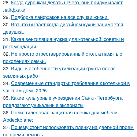
28.
Когда дурочкам делать нечего, они придумывают
лайфхаки.
29.
Подборка лайфхаков на все случаи жизни.
30.
Вот что бывает когда дизайном кухни занимается
девушка.
31.
Какая вентиляция нужна для котельной: советы и
рекомендации
32.
Не просто отреставрированный стол, а память о
поколениях семьи.
33.
Виды и особенности утилизации грунта после
земляных работ
34.
Современные стандарты: требования к котельной в
частном доме 2025
35.
Какие культурные учреждения Санкт-Петербурга
предлагают уникальные экспонаты
36.
Полиэтиленовая защитная пленка для мебели
Abdeckplane:
37.
Почему стоит использовать пленку на дверной проем
во время ремонта