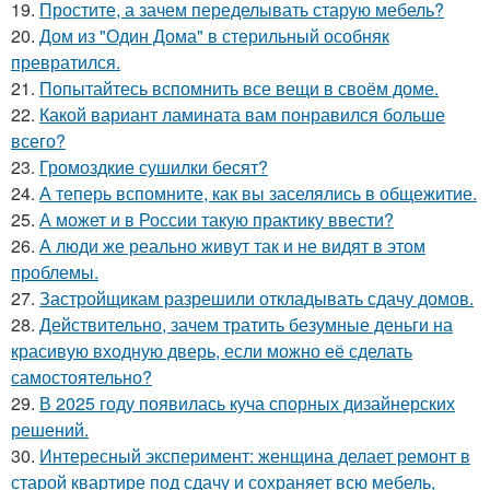
19.
Простите, а зачем переделывать старую мебель?
20.
Дом из "Один Дома" в стерильный особняк
превратился.
21.
Попытайтесь вспомнить все вещи в своём доме.
22.
Какой вариант ламината вам понравился больше
всего?
23.
Громоздкие сушилки бесят?
24.
А теперь вспомните, как вы заселялись в общежитие.
25.
А может и в России такую практику ввести?
26.
А люди же реально живут так и не видят в этом
проблемы.
27.
Застройщикам разрешили откладывать сдачу домов.
28.
Действительно, зачем тратить безумные деньги на
красивую входную дверь, если можно её сделать
самостоятельно?
29.
В 2025 году появилась куча спорных дизайнерских
решений.
30.
Интересный эксперимент: женщина делает ремонт в
старой квартире под сдачу и сохраняет всю мебель,