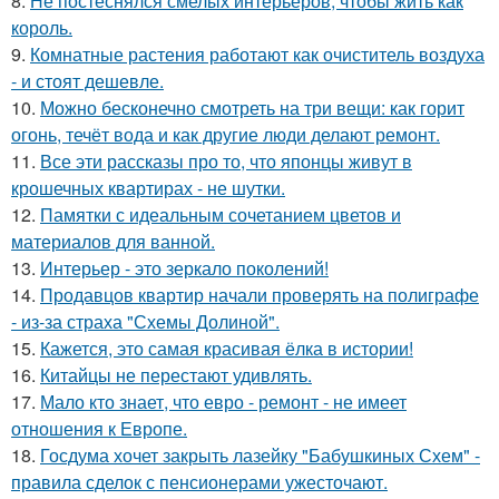
8.
Не постеснялся смелых интерьеров, чтобы жить как
король.
9.
Комнатные растения работают как очиститель воздуха
- и стоят дешевле.
10.
Можно бесконечно смотреть на три вещи: как горит
огонь, течёт вода и как другие люди делают ремонт.
11.
Все эти рассказы про то, что японцы живут в
крошечных квартирах - не шутки.
12.
Памятки с идеальным сочетанием цветов и
материалов для ванной.
13.
Интерьер - это зеркало поколений!
14.
Продавцов квартир начали проверять на полиграфе
- из-за страха "Схемы Долиной".
15.
Кажется, это самая красивая ёлка в истории!
16.
Китайцы не перестают удивлять.
17.
Мало кто знает, что евро - ремонт - не имеет
отношения к Европе.
18.
Госдума хочет закрыть лазейку "Бабушкиных Схем" -
правила сделок с пенсионерами ужесточают.