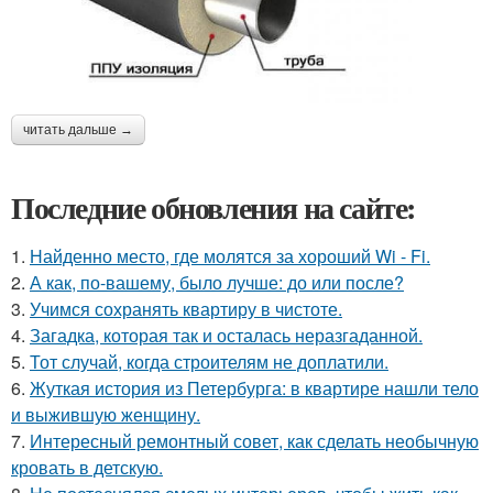
читать дальше →
Последние обновления на сайте:
1.
Найденно место, где молятся за хороший Wi - Fi.
2.
А как, по-вашему, было лучше: до или после?
3.
Учимся сохранять квартиру в чистоте.
4.
Загадка, которая так и осталась неразгаданной.
5.
Тот случай, когда строителям не доплатили.
6.
Жуткая история из Петербурга: в квартире нашли тело
и выжившую женщину.
7.
Интересный ремонтный совет, как сделать необычную
кровать в детскую.