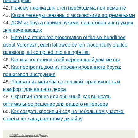
необходимо
42.
Почему пленка для стен необходима при ремонте
43.
Какие легенды связаны с московскими подземельями
44.
ДОМ из бруса своими руками: пошаговая инструкция
для начинающих
45.
Here is a structured presentation of the six headlines
about Voronezh, each followed by ten thoughtfully crafted
questions, all compiled into a single list:
46.
Как мы построили свой деревянный дом мечты
47.
Как построить дом из профилированного бруса:
пошаговая инструкция
48.
Лавочка из металла со спинкой: практичность и
комфорт для вашего двора
49.
Скрытый карниз или обычный: как выбрать
оптимальное решение для вашего интерьера
50.
Как создать красивый сад на небольшом участке:
советы по ландшафтному дизайну
© 2026 Интерьер и Декор