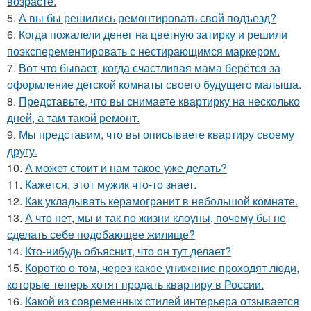
возрасте.
5.
А вы бы решились ремонтировать свой подъезд?
6.
Когда пожалели денег на цветную затирку и решили
поэксперементировать с нестирающимся маркером.
7.
Вот что бывает, когда счастливая мама берётся за
оформление детской комнаты своего будущего малыша.
8.
Представьте, что вы снимаете квартирку на несколько
дней, а там такой ремонт.
9.
Мы представим, что вы описываете квартиру своему
другу.
10.
А может стоит и нам такое уже делать?
11.
Кажется, этот мужик что-то знает.
12.
Как укладывать керамогранит в небольшой комнате.
13.
А что нет, мы и так по жизни клоуны, почему бы не
сделать себе подобающее жилище?
14.
Кто-нибудь объяснит, что он тут делает?
15.
Коротко о том, через какое унижение проходят люди,
которые теперь хотят продать квартиру в России.
16.
Какой из современных стилей интерьера отзывается