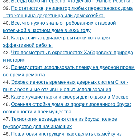
38.
Всегда было интересно, что делают "Умные Розетки".
39.
По статистике, инициатор любых перестановок дома
- это женщина декретница или домохозяйка.
40.
Все, что нужно знать о требованиях к газовой
котельной в частном доме в 2025 году
41.
Как рассчитать диаметр вытяжки котла для
эффективной работы
42.
Что посмотреть в окрестностях Хабаровска: природа
и история
43.
Почему стоит использовать пленку на дверной проем
во время ремонта
44.
Эффективность временных дверных систем Стоп-
пыль: реальные отзывы и опыт использования
45.
Какие лучшие парки и скверы для отдыха в Москве
46.
Осенняя стройка дома из профилированного бруса:
особенности и преимущества
47.
Технология возведения стен из бруса: полное
руководство для начинающих
48.
Пошаговая инструкция: как сделать скамейку из