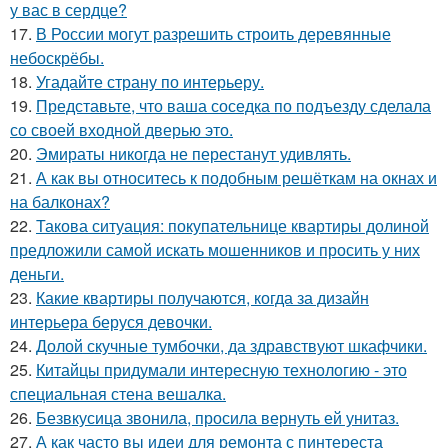
у вас в сердце?
17.
В России могут разрешить строить деревянные
небоскрёбы.
18.
Угадайте страну по интерьеру.
19.
Представьте, что ваша соседка по подъезду сделала
со своей входной дверью это.
20.
Эмираты никогда не перестанут удивлять.
21.
А как вы относитесь к подобным решёткам на окнах и
на балконах?
22.
Такова ситуация: покупательнице квартиры долиной
предложили самой искать мошенников и просить у них
деньги.
23.
Какие квартиры получаются, когда за дизайн
интерьера беруся девочки.
24.
Долой скучные тумбочки, да здравствуют шкафчики.
25.
Китайцы придумали интересную технологию - это
специальная стена вешалка.
26.
Безвкусица звонила, просила вернуть ей унитаз.
27.
А как часто вы идеи для ремонта с пинтереста