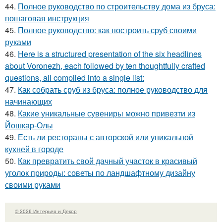
44.
Полное руководство по строительству дома из бруса:
пошаговая инструкция
45.
Полное руководство: как построить сруб своими
руками
46.
Here is a structured presentation of the six headlines
about Voronezh, each followed by ten thoughtfully crafted
questions, all compiled into a single list:
47.
Как собрать сруб из бруса: полное руководство для
начинающих
48.
Какие уникальные сувениры можно привезти из
Йошкар-Олы
49.
Есть ли рестораны с авторской или уникальной
кухней в городе
50.
Как превратить свой дачный участок в красивый
уголок природы: советы по ландшафтному дизайну
своими руками
© 2026 Интерьер и Декор