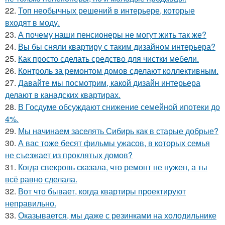
22.
Топ необычных решений в интерьере, которые
входят в моду.
23.
А почему наши пенсионеры не могут жить так же?
24.
Вы бы сняли квартиру с таким дизайном интерьера?
25.
Как просто сделать средство для чистки мебели.
26.
Контроль за ремонтом домов сделают коллективным.
27.
Давайте мы посмотрим, какой дизайн интерьера
делают в канадских квартирах.
28.
В Госдуме обсуждают снижение семейной ипотеки до
4%.
29.
Мы начинаем заселять Сибирь как в старые добрые?
30.
А вас тоже бесят фильмы ужасов, в которых семья
не съезжает из проклятых домов?
31.
Когда свекровь сказала, что ремонт не нужен, а ты
всё равно сделала.
32.
Вот что бывает, когда квартиры проектируют
неправильно.
33.
Оказывается, мы даже с резинками на холодильнике