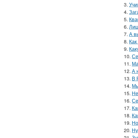
3.
Учи
4.
Заг
5.
Ква
6.
Лиш
7.
А в
8.
Как
9.
Как
10.
Се
11.
Ма
12.
А 
13.
В 
14.
Мы
15.
Не
16.
Се
17.
Ка
18.
Ка
19.
Но
20.
Ну
21.
Зу