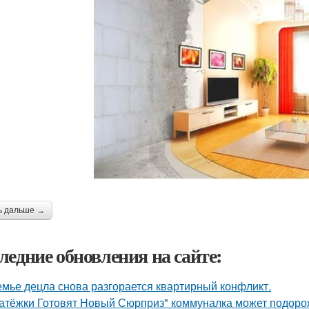
ь дальше →
ледние обновления на сайте:
емье децла снова разгорается квартирный конфликт.
атёжки Готовят Новый Сюрприз" коммуналка может подоро