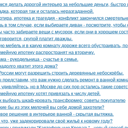
мся делать дорогой интерьер за небольшие деньги, быстро 
адка, которая так и осталась неразгаданной.
ртира, ипотека и трагедия - конфликт закончился смертель
ь в том случае, если выбираете диван - посмотрите, чтобы 
ы часто забираете вещи с мусорок, если они в хорошем сос
 говорится, скупой платит дважды.
ую мебель и в какую комнату дороже всего обустраивать, 
мейную ипотеку распространят на вторичку.
ма - рукодельница - счастье в семье.
надолго хватит этого дома?
России могут разрешить строить деревянные небоскрёбы.
 представим, что вам нужно сделать ремонт в ванной комн
 удивляйтесь, но в Москве до сих пор остались такие советс
мейную ипотеку хотят привязать к числу детей.
к выбрать шкаф-кровать трансформер: советы покупателю
кие бы из этих мелочей вы себе домой захотели?
вое решение в интерьере ванной - скрытая вытяжка.
 что, уже задекорировали своё жильё к новому году?
меры придумали "Картофельную Кровать" - новый способ п