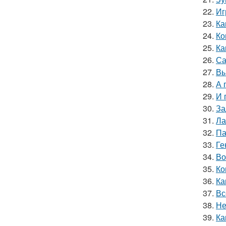
22.
Иг
23.
Ка
24.
Ко
25.
Ка
26.
Са
27.
Вы
28.
А 
29.
И 
30.
За
31.
Ла
32.
Па
33.
Ге
34.
Во
35.
Ко
36.
Ка
37.
Вс
38.
Не
39.
Ка