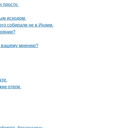
и просто.
ным исходом.
его собирали не в Индии.
тоянии?
по вашему мнению?
ате.
кие отели.
обороть бессонницу.