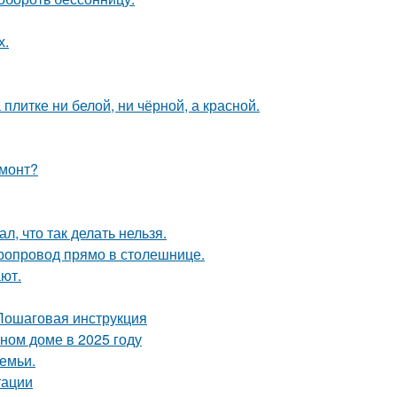
х.
литке ни белой, ни чёрной, а красной.
емонт?
л, что так делать нельзя.
оропровод прямо в столешнице.
ют.
 Пошаговая инструкция
тном доме в 2025 году
емьи.
тации