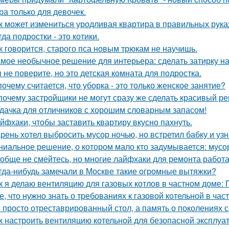
ра только для девочек.
к может измениться уродливая квартира в правильных рука
гда подростки - это котики.
к говорится, старого пса новым трюкам не научишь.
мое необычное решение для интерьера: сделать затирку на п
 не поверите, но это детская комната для подростка.
почему считается, что уборка - это только женское занятие?
почему застройщики не могут сразу же сделать красивый р
дачка для отличников с хорошим словарным запасом!
йфхаки, чтобы заставить квартиру вкусно пахнуть.
рень хотел выбросить мусор ночью, но встретил бабку и узна
ниальное решение, о котором мало кто задумывается: мус
обще не смейтесь, но многие лайфхаки для ремонта работа
гда-нибудь замечали в Москве такие огромные вытяжки?
к я делаю вентиляцию для газовых котлов в частном доме:
е, что нужно знать о требованиях к газовой котельной в час
 просто отреставрированный стол, а память о поколениях с
к настроить вентиляцию котельной для безопасной эксплуа