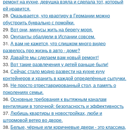
ремонт на кухне, девушка взяла и сделала тот, который
ей нравится.
28.
Оказывается, что квартиру в Германии можно
обустроить буквально с помойки.
29.
Вот они, минусы жить на берегу моря.
30.
Окупанты обалдели в Испании совсем.
31.
А вам не кажется, что слишком много видео
развелось про жизнь в авто - доме?
32.
Давайте мы сделаем вам новый ремонт!
33.
Вот такие развлечения у детей раньше были!
34.
Сейчас стало модно развести на кухне кучу
контейнеров и хранить в каждой определённые сыпучки.
35.
Не просто отреставрированный стол, а память о
поколениях семьи.
36.
Основные требования к вытяжным каналам
вентиляции в топочной: безопасность и эффективность
37.
Любишь квартиры в новостройках, люби и
штормовой ветер во дворе.
38.
Белые, чёрные или коричневые двери - это классика,