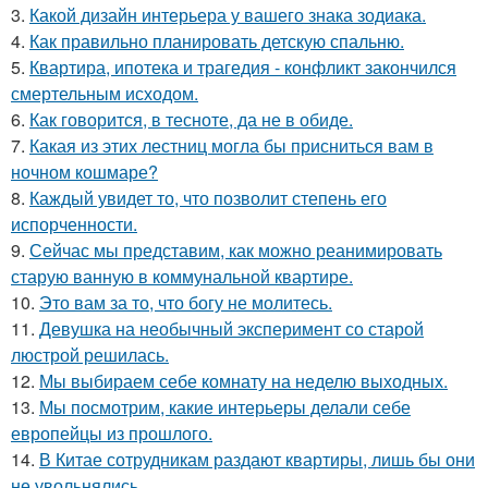
3.
Какой дизайн интерьера у вашего знака зодиака.
4.
Как правильно планировать детскую спальню.
5.
Квартира, ипотека и трагедия - конфликт закончился
смертельным исходом.
6.
Как говорится, в тесноте, да не в обиде.
7.
Какая из этих лестниц могла бы присниться вам в
ночном кошмаре?
8.
Каждый увидет то, что позволит степень его
испорченности.
9.
Сейчас мы представим, как можно реанимировать
старую ванную в коммунальной квартире.
10.
Это вам за то, что богу не молитесь.
11.
Девушка на необычный эксперимент со старой
люстрой решилась.
12.
Мы выбираем себе комнату на неделю выходных.
13.
Мы посмотрим, какие интерьеры делали себе
европейцы из прошлого.
14.
В Китае сотрудникам раздают квартиры, лишь бы они
не увольнялись.