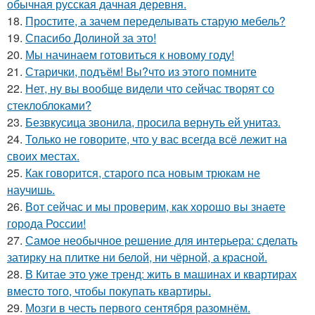
обычная русская дачная деревня.
18.
Простите, а зачем переделывать старую мебель?
19.
Спасибо Долиной за это!
20.
Мы начинаем готовиться к новому году!
21.
Старички, подъём! Вы?что из этого помните
22.
Нет, ну вы вообще видели что сейчас творят со
стеклоблоками?
23.
Безвкусица звонила, просила вернуть ей унитаз.
24.
Только не говорите, что у вас всегда всё лежит на
своих местах.
25.
Как говорится, старого пса новым трюкам не
научишь.
26.
Вот сейчас и мы проверим, как хорошо вы знаете
города России!
27.
Самое необычное решение для интерьера: сделать
затирку на плитке ни белой, ни чёрной, а красной.
28.
В Китае это уже тренд: жить в машинах и квартирах
вместо того, чтобы покупать квартиры.
29.
Мозги в честь первого сентября разомнём.