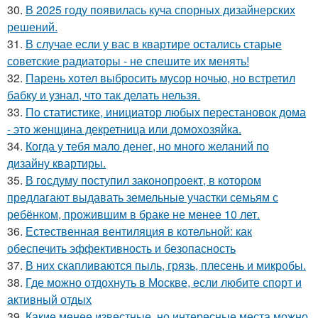
30.
В 2025 году появилась куча спорных дизайнерских
решений.
31.
В случае если у вас в квартире остались старые
советские радиаторы - не спешите их менять!
32.
Парень хотел выбросить мусор ночью, но встретил
бабку и узнал, что так делать нельзя.
33.
По статистике, инициатор любых перестановок дома
- это женщина декретница или домохозяйка.
34.
Когда у тебя мало денег, но много желаний по
дизайну квартиры.
35.
В госдуму поступил законопроект, в котором
предлагают выдавать земельные участки семьям с
ребёнком, прожившим в браке не менее 10 лет.
36.
Естественная вентиляция в котельной: как
обеспечить эффективность и безопасность
37.
В них скапливаются пыль, грязь, плесень и микробы.
38.
Где можно отдохнуть в Москве, если любите спорт и
активный отдых
39.
Какие менее известные, но интересные места можно