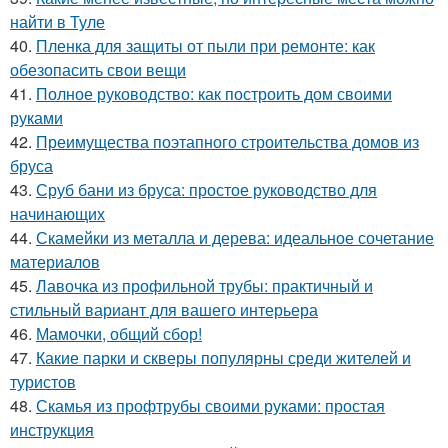
найти в Туле
40.
Пленка для защиты от пыли при ремонте: как
обезопасить свои вещи
41.
Полное руководство: как построить дом своими
руками
42.
Преимущества поэтапного строительства домов из
бруса
43.
Сруб бани из бруса: простое руководство для
начинающих
44.
Скамейки из металла и дерева: идеальное сочетание
материалов
45.
Лавочка из профильной трубы: практичный и
стильный вариант для вашего интерьера
46.
Мамочки, общий сбор!
47.
Какие парки и скверы популярны среди жителей и
туристов
48.
Скамья из профтрубы своими руками: простая
инструкция