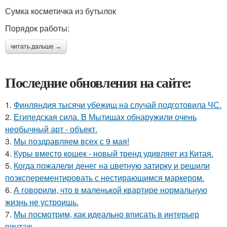
Сумка косметичка из бутылок
Порядок работы:
читать дальше →
Последние обновления на сайте:
1.
Финляндия тысячи убежищ на случай подготовила ЧС.
2.
Египедская сила. В Мытищах обнаружили очень
необычный арт - объект.
3.
Мы поздравляем всех с 9 мая!
4.
Куры вместо кошек - новый тренд удивляет из Китая.
5.
Когда пожалели денег на цветную затирку и решили
поэксперементировать с нестирающимся маркером.
6.
А говорили, что в маленькой квартире нормальную
жизнь не устроишь.
7.
Мы посмотрим, как идеально вписать в интерьер
винтаж.