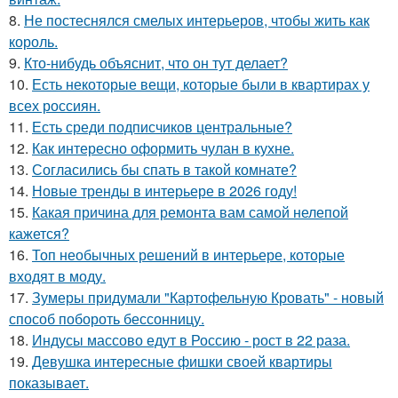
8.
Не постеснялся смелых интерьеров, чтобы жить как
король.
9.
Кто-нибудь объяснит, что он тут делает?
10.
Есть некоторые вещи, которые были в квартирах у
всех россиян.
11.
Есть среди подписчиков центральные?
12.
Как интересно оформить чулан в кухне.
13.
Согласились бы спать в такой комнате?
14.
Новые тренды в интерьере в 2026 году!
15.
Какая причина для ремонта вам самой нелепой
кажется?
16.
Топ необычных решений в интерьере, которые
входят в моду.
17.
Зумеры придумали "Картофельную Кровать" - новый
способ побороть бессонницу.
18.
Индусы массово едут в Россию - рост в 22 раза.
19.
Девушка интересные фишки своей квартиры
показывает.