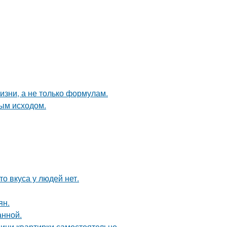
жизни, а не только формулам.
ным исходом.
то вкуса у людей нет.
ян.
анной.
мини квартирки самостоятельно.