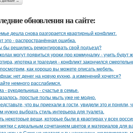
ь дальше →
ледние обновления на сайте:
емье децла снова разгорается квартирный конфликт.
от это - распространённая ошибка.
ы бы решились ремонтировать свой подъезд?
колах могут появиться уроки про коммуналку - учить будут 
ртира, ипотека и трагедия - конфликт закончился смертель
посмотрим, как хорошо вы можете описать мебель.
фхак: нет денег на новую кухню, а изменений хочется?
айте немного расслабимся.
а - рукодельница - счастье в семье.
азалось, простые полы мыть уже не модно.
едставьте, что вы приехали в гости, увидели это и поняли, ч
м нужно выбрать стиль интерьера для туалета.
ть некоторые вещи, которые были в квартирах у всех росси
мятки с идеальным сочетанием цветов и материалов для в
гда игры в Симс не хватает и ты начинаешь моделировать 