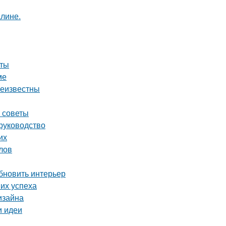
алине.
оты
ме
неизвестны
е советы
 руководство
их
лов
бновить интерьер
их успеха
изайна
и идеи