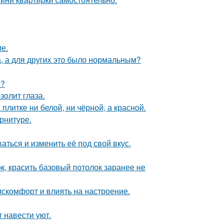
е.
а, а для других это было нормальным?
и?
золит глаза.
литке ни белой, ни чёрной, а красной.
арнитуре.
аться и изменить её под свой вкус.
к, красить базовый потолок заранее не
искомфорт и влиять на настроение.
 навести уют.