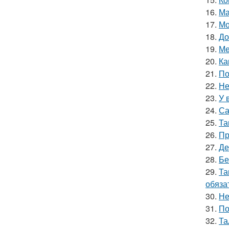
16.
Ма
17.
Мо
18.
До
19.
Ме
20.
Ка
21.
По
22.
Не
23.
У 
24.
Са
25.
Та
26.
Пр
27.
Де
28.
Бе
29.
Та
обяза
30.
Не
31.
По
32.
Та