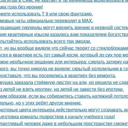
ма года без иронии!
жете использовать Т 9 или свою фантазию.
мовые чаты официально переводят в MAX.
рцающие гирлянды могут вредить зрению и нервной систем
кие квартирные изыски казались вам показателем богатств
пытайтесь использовать всего три эмодзи.
т, ну вы вообще видели что сейчас творят со стеклоблокам
всех в квартире есть тот самый косяк, который до сих пор мо
мое необычное решение для интерьера: сделать затирку на п
кого, вы точно никогда не видели: скрытый холодильник в г
едставьте, что вы поселились в квартиру без ремонта.
вушка заказала стрёмную люстру на али, но решила не сдав
з детей не взять ипотеку, но детей не завести без ипотеки.
ким образом, если вы собираетесь ставить натяжной потоло
тельно, но у этих ребят другое мнение.
которые цвета интерьера действительно могут создавать д
дготовка комнаты подростков к началу учебного года!
лантливый человек даже в небольшом пространстве сможет