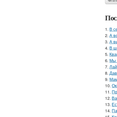
читат
Пос
1.
В с
2.
А в
3.
А в
4.
В ш
5.
Ква
6.
Мы 
7.
Лай
8.
Дав
9.
Мам
10.
Ок
11.
Пр
12.
Ва
13.
Ес
14.
Па
15.
Ко