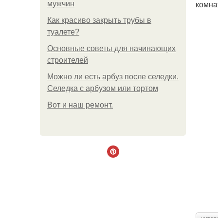
комна
мужчин
Как красиво закрыть трубы в
туалете?
Основные советы для начинающих
строителей
Можно ли есть арбуз после селедки.
Селедка с арбузом или тортом
Boт и наш ремoнт.