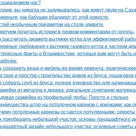
социализмом нас?
орим, вы никогда не задумывались, как живут люди на Сах
икиньте, как бабушки обалдеют от этой новости.
стей необычным предметом на столе удивите.
ветуем почитать истории в первом комментарии от группы.
к рассчитать диаметр вытяжки котла для эффективной раб
новные требования к вытяжке газового котла в частном до
тересные факты о Владивостоке, которые вам могут быть 
adlines:
к сохранить вещи и мебель во время ремонта: практически
строе и простое строительство домов из бруса: пошаговое
к собрать сруб из бруса: полное руководство для начинающ
амейки из металла и дерева: идеальное сочетание материа
довая скамейка из профильной трубы: Просто и стильно
еимущества штор на потолочном карнизе с крючками: как о
чему потолочные карнизы остаются популярными: секреты 
к преобразить небольшой участок: основы ландшафтного д
ндшафтный дизайн небольшого участка: основные советы 