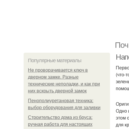
Поч
Нап
Популярные материалы
Перво
Не проворачивается ключ в
(что-
дверном замке. Разные
зелен
технические неполадки, и как при
помощ
них вскрыть дверной замок
Пенополиуретановая техника:
Ориги
выбор оборудования для заливки
Одно 
этом 
Строительство дома из бруса:
для к
ручная работа для настоящих