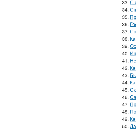
33.
С 
34.
Сп
35.
Пр
36.
Го
37.
Со
38.
Ка
39.
Ос
40.
Ин
41.
He
42.
Ка
43.
Бы
44.
Ка
45.
Ск
46.
Са
47.
Пр
48.
По
49.
Ка
50.
Ла