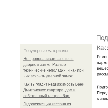
Под
Как
Популярные материалы
Ремон
Не проворачивается ключ в
парке
дверном замке. Разные
вещес
технические неполадки, и как при
рассм
них вскрыть дверной замок
Как выглядит недвижимость Вани
Подго
Дмитриенко: квартира, дом и
Перед
собственный гастро - бар.
миним
Гидроизоляция кессона из