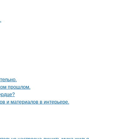
.
тельно.
ком прошлом.
ердце?
в и материалов в интерьере.
ительно настроена лишить мужа жилья.