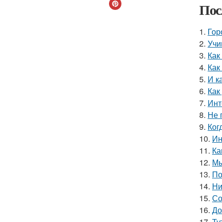
Пос
1.
Гор
2.
Учи
3.
Как
4.
Как
5.
И к
6.
Как
7.
Инт
8.
Не 
9.
Ког
10.
Ин
11.
Ка
12.
Мы
13.
По
14.
Ни
15.
Со
16.
До
17.
Ту