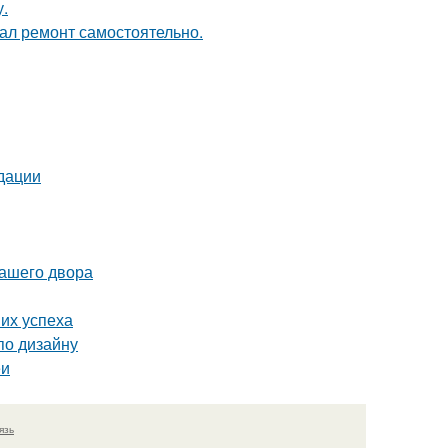
у.
елал ремонт самостоятельно.
дации
вашего двора
их успеха
по дизайну
еи
язь