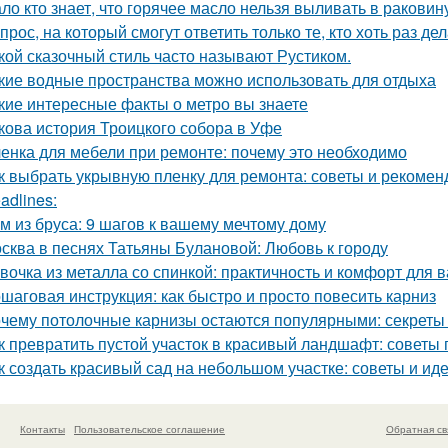
ло кто знает, что горячее масло нельзя выливать в раковин
прос, на который смогут ответить только те, кто хоть раз д
кой сказочный стиль часто называют Рустиком.
кие водные пространства можно использовать для отдыха
кие интересные факты о метро вы знаете
кова история Троицкого собора в Уфе
енка для мебели при ремонте: почему это необходимо
к выбрать укрывную пленку для ремонта: советы и рекомен
adlines:
м из бруса: 9 шагов к вашему мечтому дому
сква в песнях Татьяны Булановой: Любовь к городу
вочка из металла со спинкой: практичность и комфорт для 
шаговая инструкция: как быстро и просто повесить карниз
чему потолочные карнизы остаются популярными: секреты 
к превратить пустой участок в красивый ландшафт: советы 
к создать красивый сад на небольшом участке: советы и ид
Контакты
Пользовательское соглашение
Обратная св