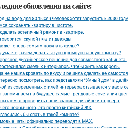
ледние обновления на сайте:
од на воде для 80 тысяч человек хотят запустить к 2030 году
мся сохранять квартиру в чистоте.
 сделать эстетичный ремонт в квартире.
 говорится, скупой платит дважды.
ак же теперь семьям покупать жильё?
 думаете, зачем делать такую огромную ванную комнату?
ересное дизайнерское решение для совместного кабинета.
постеснялся смелых интерьеров, чтобы жить как король.
да не нашла кровать по вкусу и решила сделать её самостоя
тересно посмотреть, как представляли "Умный дом" в далё
кой из современных стилей интерьера отзывается у вас в с
 запоминаем на будущее самые трендовые сочетания цвето
пытаемся проверить ваши знания в дизайне интерьера.
чего необычного, это просто китайский ЖК.
гласились бы спать в такой комнате?
мовые чаты официально переводят в MAX.
т джиган и Самойлова под шумок разводятся и Оксана реш