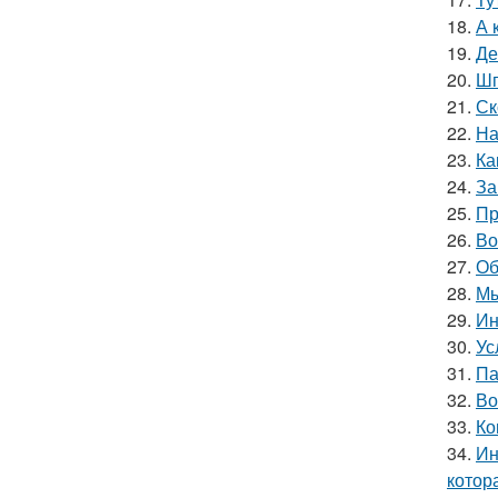
18.
А 
19.
Де
20.
Шп
21.
Ск
22.
На
23.
Ка
24.
За
25.
Пр
26.
Во
27.
Об
28.
Мы
29.
Ин
30.
Ус
31.
Па
32.
Во
33.
Ко
34.
Ин
котор