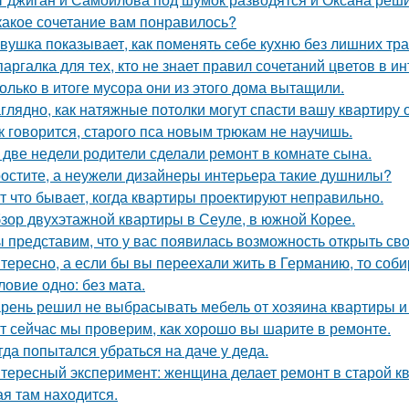
какое сочетание вам понравилось?
вушка показывает, как поменять себе кухню без лишних тра
аргалка для тех, кто не знает правил сочетаний цветов в ин
олько в итоге мусора они из этого дома вытащили.
глядно, как натяжные потолки могут спасти вашу квартиру о
к говорится, старого пса новым трюкам не научишь.
 две недели родители сделали ремонт в комнате сына.
остите, а неужели дизайнеры интерьера такие душнилы?
т что бывает, когда квартиры проектируют неправильно.
зор двухэтажной квартиры в Сеуле, в южной Корее.
 представим, что у вас появилась возможность открыть свой
тересно, а если бы вы переехали жить в Германию, то соб
ловие одно: без мата.
рень решил не выбрасывать мебель от хозяина квартиры и 
т сейчас мы проверим, как хорошо вы шарите в ремонте.
гда попытался убраться на даче у деда.
тересный эксперимент: женщина делает ремонт в старой кв
ая там находится.