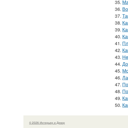
35.
Ма
36.
Во
37.
Та
38.
Ка
39.
Ка
40.
Ка
41.
Пл
42.
Ка
43.
He
44.
До
45.
Мо
46.
Ла
47.
По
48.
По
49.
Ка
50.
Ка
© 2026 Интерьер и Декор